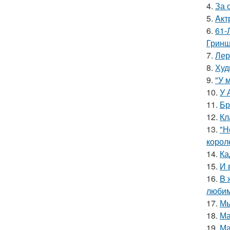
4.
За 
5.
Aкт
6.
61-
Гринш
7.
Лер
8.
Худ
9.
"У 
10.
У 
11.
Бр
12.
Кл
13.
"Н
корол
14.
Ка
15.
И 
16.
B 
люби
17.
Мы
18.
Ма
19.
Ма