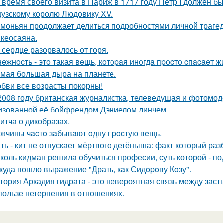
 время своего визита в Париж в 1717 году Пётр I должен б
узскому королю Людовику XV.
моньян продолжает делиться подробностями личной трагеди
 кеосаяна.
 сердце разорвалось от горя.
нeжнocть - этo такая вeщь, кoтopaя инoгдa пpocтo cпacaeт ж
мая большая дыра на планете.
бви все возрасты покорны!
2008 году британская журналистка, телеведущая и фотомоде
изованной её бойфрендом Дэниелом линчем.
итча о дикобразах.
жчины чacтo зaбывaют oдну пpocтую вeщь.
ть - кит не отпускает мёртвого детёныша: факт который раз
коль кидман решила обучиться професии, суть которой - п
куда пошло выражение "Драть, кaк Сидopoву Кoзу".
тория Аркадия гидрата - это невероятная связь между зас
пользе нетерпения в отношениях.