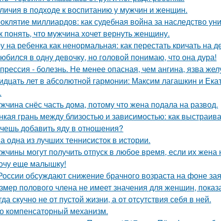
личия в подходе к воспитанию у мужчин и женщин.
оклятие миллиардов: как судебная война за наследство уни
к понять, что мужчина хочет вернуть женщину.
у на ребенка как ненормальная: как перестать кричать на де
юбился в одну девочку, но головой понимаю, что она дура!
прессия - болезнь. Не менее опасная, чем ангина, язва жел
идцать лет в абсолютной гармонии: Максим лагашкин и Ека
.
жчина снёс часть дома, потому что жена подала на развод.
нкая грань между близостью и зависимостью: как выстраив
чешь добавить яду в отношения?
а одна из лучших теннисисток в истории.
жчины могут получить отпуск в любое время, если их жена 
очу еще малышку!
России обсуждают снижение брачного возраста на фоне за
змер полового члена не имеет значения для женщин, показа
гда скучно не от пустой жизни, а от отсутствия себя в ней.
о компенсаторный механизм.