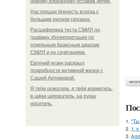
новому избраннику оставив детей.
Hacтоящая близость всегда с
большим риском связана.
Расшифровка теста СМИЛ по
графику. Интерпретация по
отдельным базисным шкалам
СМИЛ и их сочетаниям.
Евгений кузин раскрыл
подробности интимной жизни с
Сашей Артемовой.
читат
Я тебя рожатель, я тебя кормитель,
в щёки целователь, на руках
носитель.
Пос
1.
"Ты
2.
1. 
3.
Алл