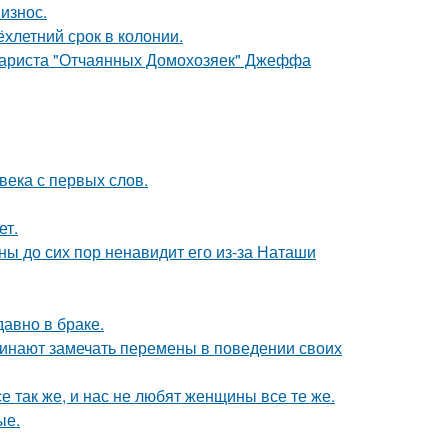
износ.
ёхлетний срок в колонии.
енариста "Отчаянных Домохозяек" Джеффа
века с первых слов.
ет.
ны до сих пор ненавидит его из-за Наташи
давно в браке.
чинают замечать перемены в поведении своих
е так же, и нас не любят женщины все те же.
ые.