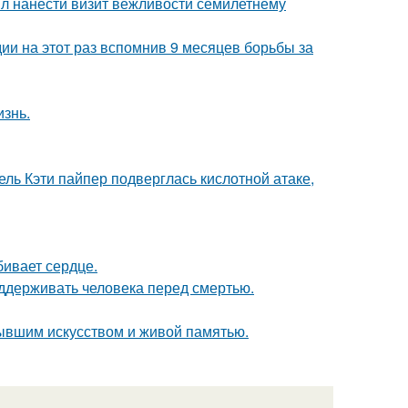
ыл нанести визит вежливости семилетнему
и на этот раз вспомнив 9 месяцев борьбы за
изнь.
ль Кэти пайпер подверглась кислотной атаке,
бивает сердце.
оддерживать человека перед смертью.
тывшим искусством и живой памятью.