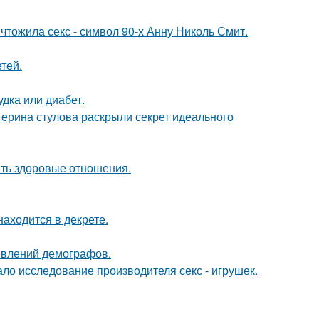
чтожила секс - символ 90-х Анну Николь Смит.
тей.
удка или диабет.
терина стулова раскрыли секрет идеального
ать здоровые отношения.
находится в декрете.
явлений демографов.
ло исследование производителя секс - игрушек.