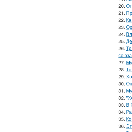
20.
Oт
21.
Пр
22.
Ка
23.
Ор
24.
Вл
25.
Де
26.
Тр
союза
27.
Му
28.
То
29.
Хо
30.
Он
31.
Му
32.
"Х
33.
В 
34.
Ра
35.
Ко
36.
Эт