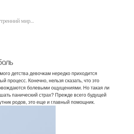
утренний мир...
боль
амого детства девочкам нередко приходится
й процесс. Конечно, нельзя сказать, что это
провождаются болевыми ощущениями. Но такая ли
ушать панический страх? Прежде всего будущей
утник родов, это еще и главный помощник.