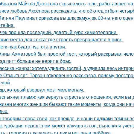
образом Майкла Джексона скрывалось тело, работавшее на 
риса любовь Аксёнова рассказала, что её отец отбыл четыр
Летняя Паулина поризкова вышла замуж за 63-летнего сц
тейна.
чек прошла последний, девятый курс химиотерапии.
шие места для секса: где страсть превращается в риск.
меня как будто пустота внутри.
Анны Ахматовой был простой тест, который раскрывал чело
эд питт больше не верит в брак.
ассика жанра: хотела удивить гостей, а удивила весь интерн
е Отмыться": Тарзан откровенно рассказал, почему полстра
евой.
др, который взорвал мозг миллионам.
вспыхнет пламя: как вернуть страсть в отношения, если вы 
жизни многих женщин бывают такие моменты, когда они на
мых.
 говорим слова свои, как прежде, и наши пиджаки темны вс
стурбация перед сном может улучшать сон, выяснили учён
ть - героиня отказалась от рук и ног ради ребёнка.