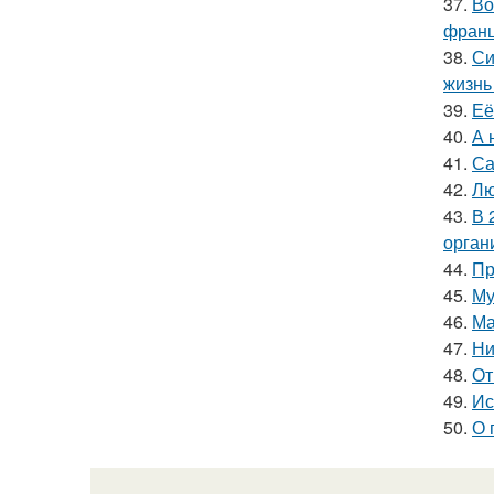
37.
Во
франц
38.
Си
жизнь
39.
Её
40.
А 
41.
Са
42.
Лю
43.
В 
орган
44.
Пр
45.
Му
46.
Ма
47.
Ни
48.
От
49.
Ис
50.
О 