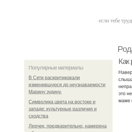
если тебе труд
Род
Как 
Популярные материалы
Навер
В Сети раскритиковали
слыша
изменившуюся до неузнаваемости
непра
Марину зудину.
это н
маме 
Символика цвета на востоке и
западе: культурные различия и
сходства
Лерчек, предварительно, намерена