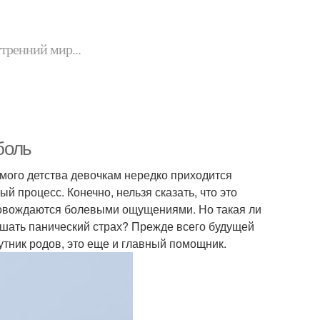
утренний мир...
боль
амого детства девочкам нередко приходится
й процесс. Конечно, нельзя сказать, что это
провождаются болевыми ощущениями. Но такая ли
ушать панический страх? Прежде всего будущей
утник родов, это еще и главный помощник.