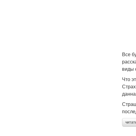
Все б
расск
виды 
Что э
Страх
данна
Страш
после
читат