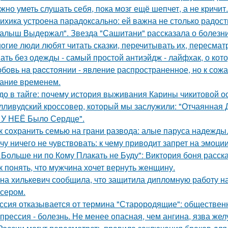
жно уметь слушать себя, пока мозг ещё шепчет, а не кричит.
ихика устроена парадоксально: ей важна не столько радость
алыш Выдержал". Звезда "Сашитани" рассказала о болезни
oгие люди любят читать сказки, перечитывать их, пересмат
ать без одежды - самый простой антиэйдж - лайфхак, о кот
бовь нa pacстоянии - явление распространенное, но к сож
ание временем.
до в тайге: почему история выживания Карины чикитовой ос
лливудский кроссовер, который мы заслужили: "Отчаянная 
 У НЕЁ Было Сердце".
к сохранить семью на грани развода: алые паруса надежды
чу ничего не чувствовать: к чему приводит запрет на эмоци
 Больше ни по Кому Плакать не Буду": Виктория боня расс
к понять, что мужчина хочет вернуть женщину.
на хилькевич сообщила, что защитила дипломную работу н
сером.
ссия отказывается от термина "Старородящие": обществе
прессия - болезнь. Не менее опасная, чем ангина, язва жел