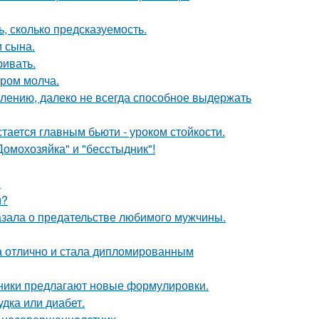
, сколько предсказуемость.
 сына.
ривать.
ором молча.
алению, далеко не всегда способное выдержать
тается главным бьюти - уроком стойкости.
Домохозяйка" и "бесстыдник"!
.
и?
казала о предательстве любимого мужчины.
а отлично и стала дипломированным
нники предлагают новые формулировки.
удка или диабет.