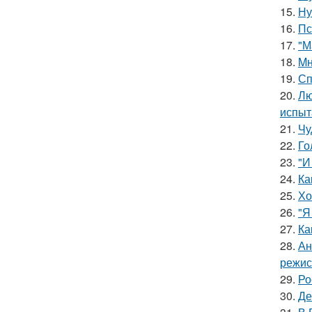
15.
Ну
16.
Пс
17.
"М
18.
Mн
19.
Сп
20.
Лю
испыт
21.
Чу
22.
Го
23.
"И
24.
Ка
25.
Хо
26.
"Я
27.
Ка
28.
Ан
режис
29.
Ро
30.
Де