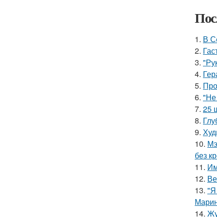
Пос
1.
В С
2.
Гас
3.
"Ру
4.
Гер
5.
Про
6.
"Не
7.
25 
8.
Глу
9.
Худ
10.
Мэ
без кр
11.
Им
12.
Ве
13.
"Я
Марин
14.
Жу