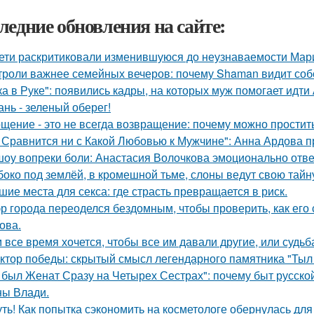
ледние обновления на сайте:
ети раскритиковали изменившуюся до неузнаваемости Мари
троли важнее семейных вечеров: почему Shaman видит соб
ка в Руке": появились кадры, на которых муж помогает идти
ань - зеленый оберег!
щение - это не всегда возвращение: почему можно простит
 Сравнится ни с Какой Любовью к Мужчине": Анна Ардова пр
шоу вопреки боли: Анастасия Волочкова эмоционально отве
боко под землёй, в кромешной тьме, слоны ведут свою тайн
шие места для секса: где страсть превращается в риск.
р города переоделся бездомным, чтобы проверить, как его
ова.
 все время хочется, чтобы все им давали другие, или судьба
ктор победы: скрытый смысл легендарного памятника "Тыл 
 был Женат Сразу на Четырех Сестрах": почему быт русско
ы Влади.
ть! Как попытка сэкономить на косметологе обернулась дл