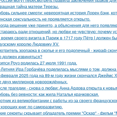
России могут пересмотреть правила заключения браков дл
рашная тайна матери Терезы.
бовь сильнее смерти: невероятная история Лорен бэнк, кот
нская сексуальность не проявляется открыто.
огда решение уже принято, а объяснения для него появляю
стараюсь ради отношений, но любви не чувствую: почему ус
 время своего визита в Париж в 1717 году Пётр I должен б
узскому королю Людовику XV.
отритель зоопарка в скопье и его подопечный - жираф сконч
о должен извиняться?
ипси Роуз родилась 27 июля 1991 года.
-Летняя Ира Горбачёва поделилась мыслями о том, должна 
 февраля 2025 года на 89-м году жизни скончался Джеймс Х
 двух миллионов новорождённых.
сле трагедии - снова о любви: Анна Ардова открыта к нов
бовь без ревности: как жила Наталья крачковская.
отник из великобритании с работы из-за своего французско
 хороших книг по саморазвитию.
кие секреты скрывает обладатель премии "Оскар" - фильм "