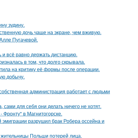
ну зудину.
ственную дочь чаще на экране, чем вживую.
 Алле Пугачевой.
ь и всё равно держать дистанцию.
изналась в том, что долго скрывала.
тила на критику её формы после операции.
ую добычу.
 собственная администрация работает с людьми
, сами для себя они делать ничего не хотят.
- Фронту" в Магнитогорске.
й эмиграции разрушил брак Робера оссейна и
я жительницы Польши потерей лица.