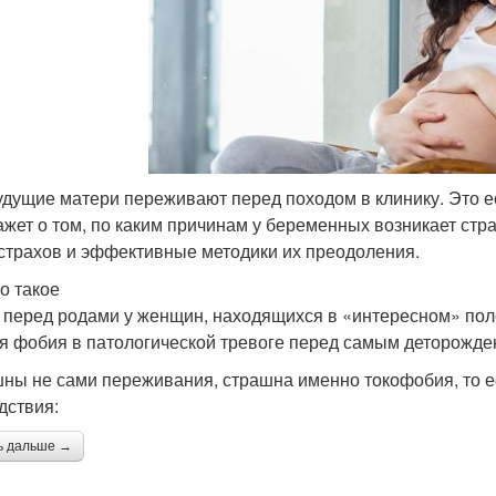
удущие матери переживают перед походом в клинику. Это 
ажет о том, по каким причинам у беременных возникает стр
страхов и эффективные методики их преодоления.
то такое
 перед родами у женщин, находящихся в «интересном» по
я фобия в патологической тревоге перед самым деторожде
ны не сами переживания, страшна именно токофобия, то ес
дствия:
ь дальше →