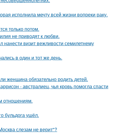
я несовершеннолетних.
орая исполнила мечту всей жизни вопреки раку.
тся только потом.
илия не приводят к любви.
ыл нанести визит вежливости семилетнему
ались в один и тот же день.
ли женщина обязательно родить детей.
аррисон - австралиец, чья кровь помогла спасти
ым отношениям.
го бульдога ушёл.
Москва слезам не верит"?