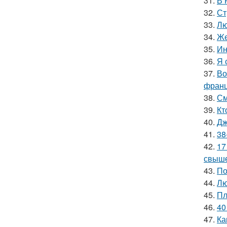
31.
В 
32.
Ст
33.
Лю
34.
Же
35.
Ин
36.
Я 
37.
Во
франц
38.
См
39.
Кт
40.
Дж
41.
38
42.
17
свыше
43.
По
44.
Лю
45.
Пл
46.
40
47.
Ка