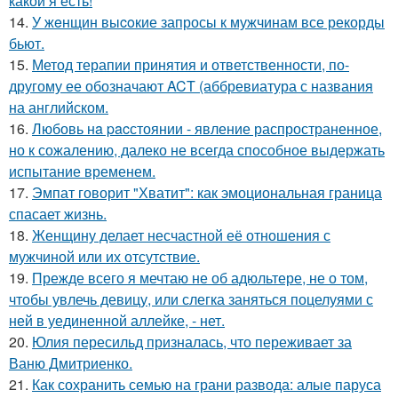
какой я есть!
14.
У жeнщин выcoкие запросы к мужчинам все рекорды
бьют.
15.
Метод терапии принятия и ответственности, по-
другому ее обозначают ACT (аббревиатура с названия
на английском.
16.
Любовь нa pacстоянии - явление распространенное,
но к сожалению, далеко не всегда способное выдержать
испытание временем.
17.
Эмпат говорит "Хватит": как эмоциональная граница
спасает жизнь.
18.
Женщину делает несчастной её отношения с
мужчиной или их отсутствие.
19.
Прежде всего я мечтаю не об адюльтере, не о том,
чтобы увлечь девицу, или слегка заняться поцелуями с
ней в уединенной аллейке, - нет.
20.
Юлия пересильд призналась, что переживает за
Ваню Дмитриенко.
21.
Как сохранить семью на грани развода: алые паруса