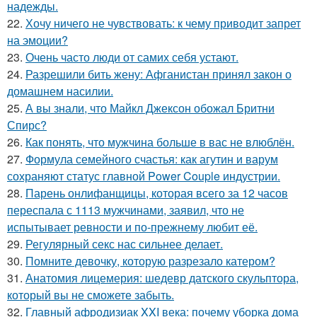
надежды.
22.
Хочу ничего не чувствовать: к чему приводит запрет
на эмоции?
23.
Очень часто люди от самих себя устают.
24.
Разрешили бить жену: Афганистан принял закон о
домашнем насилии.
25.
А вы знали, что Майкл Джексон обожал Бритни
Спирс?
26.
Как понять, что мужчина больше в вас не влюблён.
27.
Формула семейного счастья: как агутин и варум
сохраняют статус главной Power Couple индустрии.
28.
Парень онлифанщицы, которая всего за 12 часов
переспала с 1113 мужчинами, заявил, что не
испытывает ревности и по-прежнему любит её.
29.
Регулярный секс нас сильнее делает.
30.
Помните девочку, которую разрезало катером?
31.
Анатомия лицемерия: шедевр датского скульптора,
который вы не сможете забыть.
32.
Главный афродизиак XXI века: почему уборка дома