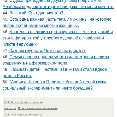
43.
Судьба преподнесла двум лучшим подругам из
Алабамы подарок, о котором они даже не смели мечтать.
44.
Высокий IQ = одиночество?
45.
Есть одна важная часть тела у мужчины, на которую
обращают внимание многие женщины.
46.
Блогерша выложила фото кулича с секс - игрушкой и
стала фигуранткой уголовного дела об оскорблении
чувств верующих.
47.
Законы глупости. Чем опасны идиоты?
48.
Семья слонов прошла много километров и решила
вздремнуть на фермерском поле.
49.
Называть детей Настями и Никитами стали вдвое
реже в России.
50.
"Анфиса Чехова в Париже с бывшей женой мужа:
социальный эксперимент или нечто большее?
© 2026 Психология отношений
Контакты
Пользовательское соглашение
Политика конфидециальности