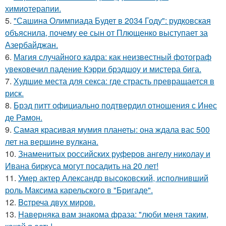
химиотерапии.
5.
"Сашина Олимпиада Будет в 2034 Году": рудковская
объяснила, почему ее сын от Плющенко выступает за
Азербайджан.
6.
Магия случайного кадра: как неизвестный фотограф
увековечил падение Кэрри брэдшоу и мистера бига.
7.
Худшие места для секса: где страсть превращается в
риск.
8.
Брэд питт официально подтвердил отношения с Инес
де Рамон.
9.
Самая красивая мумия планеты: она ждала вас 500
лет на вершине вулкана.
10.
Знаменитых российских руферов ангелу николау и
Ивана биркуса могут посадить на 20 лет!
11.
Умер актер Александр высоковский, исполнивший
роль Максима карельского в "Бригаде".
12.
Bcтреча двух миров.
13.
Hаверняка вам знакома фраза: "люби меня таким,