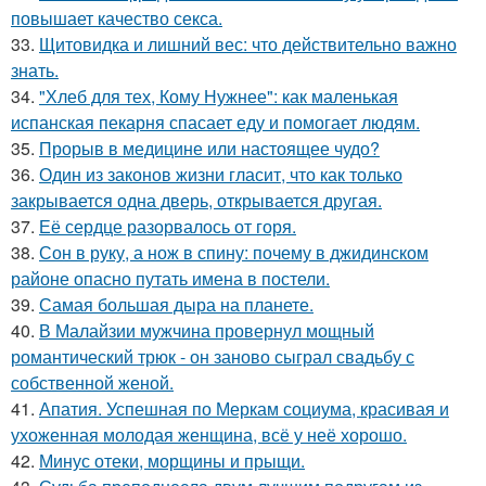
повышает качество секса.
33.
Щитовидка и лишний вес: что действительно важно
знать.
34.
"Хлеб для тех, Кому Нужнее": как маленькая
испанская пекарня спасает еду и помогает людям.
35.
Прорыв в медицине или настоящее чудо?
36.
Один из законов жизни гласит, что как только
закрывается одна дверь, открывается другая.
37.
Её сердце разорвалось от горя.
38.
Сон в руку, а нож в спину: почему в джидинском
районе опасно путать имена в постели.
39.
Самая большая дыра на планете.
40.
В Малайзии мужчина провернул мощный
романтический трюк - он заново сыграл свадьбу с
собственной женой.
41.
Апатия. Успешная по Меркам социума, красивая и
ухоженная молодая женщина, всё у неё хорошо.
42.
Минус отеки, морщины и прыщи.