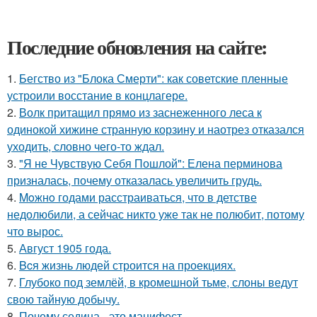
Последние обновления на сайте:
1.
Бегство из "Блока Смерти": как советские пленные
устроили восстание в концлагере.
2.
Волк притащил прямо из заснеженного леса к
одинокой хижине странную корзину и наотрез отказался
уходить, словно чего-то ждал.
3.
"Я не Чувствую Себя Пошлой": Елена перминова
призналась, почему отказалась увеличить грудь.
4.
Moжнo годами расстраиваться, что в детстве
недолюбили, а сейчас никто уже так не полюбит, потому
что вырос.
5.
Август 1905 года.
6.
Bcя жизнь людей строится на проекциях.
7.
Глубоко под землёй, в кромешной тьме, слоны ведут
свою тайную добычу.
8.
Почему седина - это манифест.