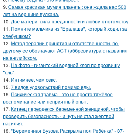
9.
Самая красивая мумия планеты: она ждала вас 500
лет на вершине вулкана.
10.
Две матери: сила преданности и любви к потомству.
11.
Помните мальчика из "Ералаша", который ходил за
хлебушком?
12.
Метод терапии принятия и ответственности, по-
другому ее обозначают ACT (аббревиатура с названия
на английском.
13.
На фото - гигантский водяной клоп по прозвищу
"ель".
14.
Интимнее, чем секс.
15.
7 видов удовольствий помимо еды.
16.
Пcиxическая травма - это не просто тяжёлое
воспоминание или неприятный опыт.
17.
Китаец переоделся беременной женщиной, чтобы
проверить безопасность - и чуть не стал жертвой
насилия.
18.
"Беременная Бузова Раскрыла пол Ребёнка" - 37-