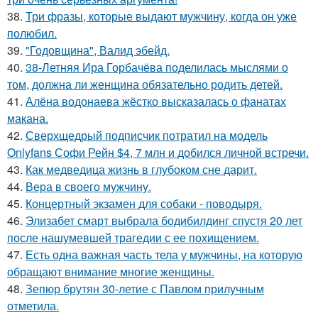
38.
Три фразы, которые выдают мужчину, когда он уже
полюбил.
39.
"Годовщина", Валид эбейд.
40.
38-Летняя Ира Горбачёва поделилась мыслями о
том, должна ли женщина обязательно родить детей.
41.
Алёна водонаева жёстко высказалась о фанатах
макана.
42.
Сверхщедрый подписчик потратил на модель
Onlyfans Софи Рейн $4, 7 млн и добился личной встречи.
43.
Как медведица жизнь в глубоком сне дарит.
44.
Вера в своего мужчину.
45.
Концертный экзамен для собаки - поводыря.
46.
Элизабет смарт выбрала бодибилдинг спустя 20 лет
после нашумевшей трагедии с ее похищением.
47.
Есть одна важная часть тела у мужчины, на которую
обращают внимание многие женщины.
48.
Зепюр брутян 30-летие с Павлом прилучным
отметила.