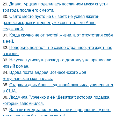
29.
Диана гурцкая поделилась посланием мужу спустя
три года после его смерти.
30.
Свято место пусто не бывает: не успел джиган
развестись, как интернет уже сосватал его Анне
седоковой.
31.
Когда скучно не от пустой жизни, а от отсутствия себя
в ней.
32.
Поверьте, возраст - не самое страшное, что ждёт нас
в жизни.
33.
Не успел утихнуть развод - а джигану уже приписали
новый роман.
34.
Вдова поэта андрея Вознесенского Зоя
Богуславская скончалась.
35.
Старшая дочь Анны седоковой окончила университет
в США.
36.
Людмила Гурченко и её "Девятка": история подарка,
который запомнился.
37.
Ваш питомец занял кровать не из вредности - у него
три очень серьёзных аргумента!