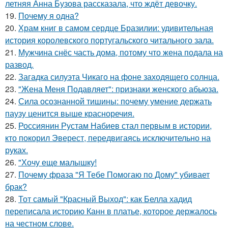
летняя Анна Бузова рассказала, что ждёт девочку.
19.
Почему я одна?
20.
Храм книг в самом сердце Бразилии: удивительная
история королевского португальского читального зала.
21.
Мужчина снёс часть дома, потому что жена подала на
развод.
22.
Загадка силуэта Чикаго на фоне заходящего солнца.
23.
"Жена Меня Подавляет": признаки женского абьюза.
24.
Сила осознанной тишины: почему умение держать
паузу ценится выше красноречия.
25.
Россиянин Рустам Набиев стал первым в истории,
кто покорил Эверест, передвигаясь исключительно на
руках.
26.
"Хочу еще малышку!
27.
Почему фраза "Я Тебе Помогаю по Дому" убивает
брак?
28.
Тот самый "Красный Выход": как Белла хадид
переписала историю Канн в платье, которое держалось
на честном слове.