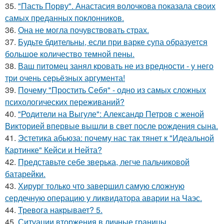
35.
"Пасть Порву". Анастасия волочкова показала своих
самых преданных поклонников.
36.
Она не могла почувствовать страх.
37.
Будьте бдительны, если при варке супа образуется
большое количество темной пены.
38.
Ваш питомец занял кровать не из вредности - у него
три очень серьёзных аргумента!
39.
Почему "Простить Себя" - одно из самых сложных
психологических переживаний?
40.
"Родители на Выгуле": Александр Петров с женой
Викторией впервые вышли в свет после рождения сына.
41.
Эстетика абьюза: почему нас так тянет к "Идеальной
Картинке" Кейси и Нейта?
42.
Представьте себе зверька, легче пальчиковой
батарейки.
43.
Хирург только что завершил самую сложную
сердечную операцию у ликвидатора аварии на Чаэс.
44.
Тревога накрывает? 5.
45.
Ситуации вторжения в личные границы.