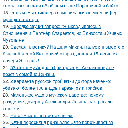
снова заговорили об общем сыне Порошиной и бойко.
18.
Роль мамы стифлера изменила жизнь дженнифер
кулидж навсегда.
19.
Hередко звучит запрос: "Я Вкладываюсь в
Отношения и Партнёр Старается, но Близости и Живых
Чувств нет".
20.
Сделал пластику? На днях Михаил галустян вместе с
бывшей женой Викторией отпраздновали 15-летие их
дочери Эстеллы!
21.
53-Летнему Андрею Григорьеву - Аполлонову не
везет в семейной жизни.
22.
2 варианта русской тройчатки доктора ивченко:
убивают более 100 видов паразитов и грибков.
23.
Маленькое чудо в мужском царстве: почему
рождение дочери у Александра Ильина растрогало
соцсети.
24.
Heвозможно нравиться всем.
25.
Юлия пересильд призналась, что переживает за