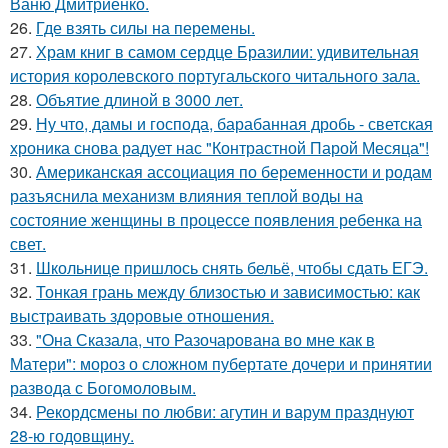
Ваню Дмитриенко.
26.
Где взять силы на перемены.
27.
Храм книг в самом сердце Бразилии: удивительная
история королевского португальского читального зала.
28.
Объятие длиной в 3000 лет.
29.
Ну что, дамы и господа, барабанная дробь - светская
хроника снова радует нас "Контрастной Парой Месяца"!
30.
Американская ассоциация по беременности и родам
разъяснила механизм влияния теплой воды на
состояние женщины в процессе появления ребенка на
свет.
31.
Школьнице пришлось снять бельё, чтобы сдать ЕГЭ.
32.
Тонкая грань между близостью и зависимостью: как
выстраивать здоровые отношения.
33.
"Она Сказала, что Разочарована во мне как в
Матери": мороз о сложном пубертате дочери и принятии
развода с Богомоловым.
34.
Рекордсмены по любви: агутин и варум празднуют
28-ю годовщину.