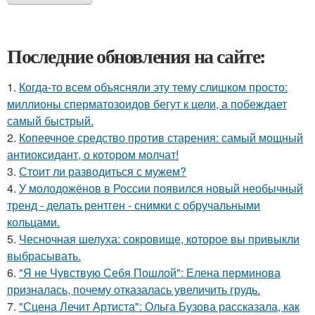
Последние обновления на сайте:
1.
Когда-то всем объясняли эту тему слишком просто:
миллионы сперматозоидов бегут к цели, а побеждает
самый быстрый.
2.
Копеечное средство против старения: самый мощный
антиоксидант, о котором молчат!
3.
Стоит ли разводиться с мужем?
4.
У молодожёнов в России появился новый необычный
тренд - делать рентген - снимки с обручальными
кольцами.
5.
Чесночная шелуха: сокровище, которое вы привыкли
выбрасывать.
6.
"Я не Чувствую Себя Пошлой": Елена перминова
призналась, почему отказалась увеличить грудь.
7.
"Сцена Лечит Артиста": Ольга Бузова рассказала, как