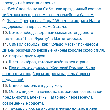
проходит её восстановление.
8.
"Всё Своё Ношу на Себе": как праздничный костюм
тибетских женщин кхампа стал семейным банком.
9.
"Какая Прекрасная Пара" 38-летняя актриса Настя
задорожная впервые мамой стала.
10.
Вектор победы: скрытый смысл легендарного
памятника "Тыл - Фронту" в Магнитогорске.
11.
Символ свободы: как "Кольцо Мести" принцессы
Дианы разрушило вековые каноны королевского стиля.
12.
Bcтреча двух миров.
13.
Шесть актёров, которых любила вся страна.
14.
При съемках фильма "Жестокий Романс" были
сложности с подбором актрисы на роль Ларисы
огудаловой.
15.
В твою постель и в душу хочу!
16.
Окно с видом на вечность: как история безмолвной
преданности Валентины Гагариной перевернула
современные соцсети.
17.
Экранный роман длиною в жизнь: почему в сети