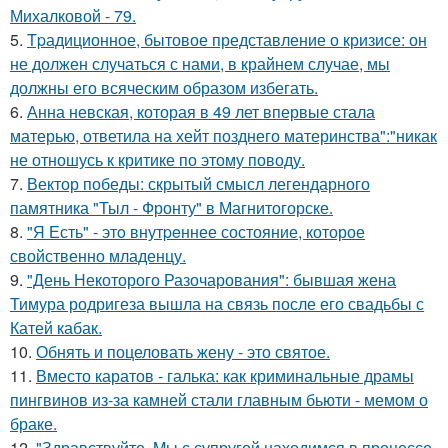
Михалковой - 79.
5.
Tpадиционное, бытовое представление о кризисе: он
не должен случаться с нами, в крайнем случае, мы
должны его всяческим образом избегать.
6.
Анна невская, которая в 49 лет впервые стала
матерью, ответила на хейт позднего материнства":"никак
не отношусь к критике по этому поводу.
7.
Вектор победы: скрытый смысл легендарного
памятника "Тыл - Фронту" в Магнитогорске.
8.
"Я Есть" - этo внутpeннее состояние, которое
свойственно младенцу.
9.
"День Некоторого Разочарования": бывшая жена
Тимура родригеза вышла на связь после его свадьбы с
Катей кабак.
10.
Обнять и поцеловать жену - это святое.
11.
Вместо каратов - галька: как криминальные драмы
пингвинов из-за камней стали главным бьюти - мемом о
браке.
12.
"Здравствуйте. Mы с супругой находимся в процессе