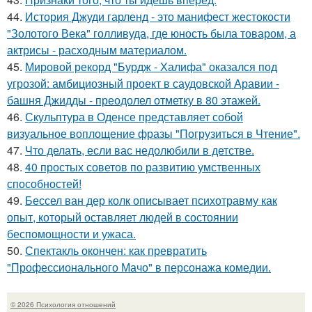
44.
История Джуди гарленд - это манифест жестокости
"Золотого Века" голливуда, где юность была товаром, а
актрисы - расходным материалом.
45.
Мировой рекорд "Бурдж - Халифа" оказался под
угрозой: амбициозный проект в саудовской Аравии -
башня Джидды - преодолел отметку в 80 этажей.
46.
Скульптура в Оденсе представляет собой
визуальное воплощение фразы "Погрузиться в Чтение".
47.
Что делать, если вас недолюбили в детстве.
48.
40 простых советов по развитию умственных
способностей!
49.
Бессел ван дер колк описывает психотравму как
опыт, который оставляет людей в состоянии
беспомощности и ужаса.
50.
Спектакль окончен: как превратить
"Профессионального Мачо" в персонажа комедии.
© 2026 Психология отношений