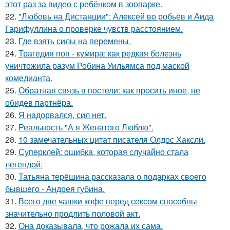
этот раз за видео с ребёнком в зоопарке.
22.
"Любовь на Дистанции": Алексей во робьёв и Аида
Гарифуллина о проверке чувств расстоянием.
23.
Где взять силы на перемены.
24.
Трагедия поп - кумира: как редкая болезнь
уничтожила разум Робина Уильямса под маской
комедианта.
25.
Обратная связь в постели: как просить иное, не
обидев партнёра.
26.
Я надорвался, сил нет.
27.
Реальность "А я Женатого Люблю".
28.
10 замечательных цитат писателя Олдос Хаксли.
29.
Суперклей: ошибка, которая случайно стала
легендой.
30.
Татьяна терёшина рассказала о подарках своего
бывшего - Андрея губина.
31.
Всего две чашки кофе перед сексом способны
значительно продлить половой акт.
32.
Она доказывала, что рожала их сама.