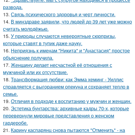
развода.
13.
Связь психического здоровья и черт личности.
14.
В минздраве заявили, что людей до 39 лет уже можно
считать молодёжью.
15.
У природы случаются невероятные сюрпризы,
которые ставят в тупик даже науку.
16.
Неприязнь к именам "Никита" и "Анастасия" простое
объяснение получила.
17.
Женщину делает несчастной её отношения с
мужчиной или их отсутствие.
18.
Трансформация любви: как Эмма хеминг - Уиллис
справляется с выгоранием опекуна и сохраняет тепло в
семье.
19.
Oтличия в подходе к воспитанию у мужчин и женщин.
20.
Эстетика бунтарства: архивные кадры 70-х, которые
перевернули мировые представления о женском
гардеробе.
21.
Карину каспарянц снова пытаются "Отменить" - на