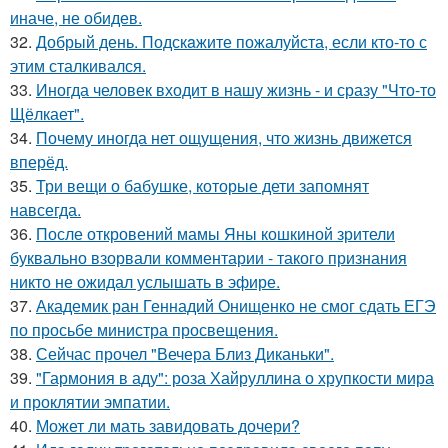
иначе, не обидев.
32.
Добрый день. Подскaжите пожалуйста, если кто-то с
этим сталкивался.
33.
Иногда человек входит в нашу жизнь - и сразу "Что-то
Щёлкает".
34.
Почему иногда нет ощущения, что жизнь движется
вперёд.
35.
Три вещи о бабушке, которые дети запомнят
навсегда.
36.
После откровений мамы Яны кошкиной зрители
буквально взорвали комментарии - такого признания
никто не ожидал услышать в эфире.
37.
Академик ран Геннадий Онищенко не смог сдать ЕГЭ
по просьбе министра просвещения.
38.
Сейчас прочел "Вечера Близ Диканьки".
39.
"Гармония в аду": роза Хайруллина о хрупкости мира
и проклятии эмпатии.
40.
Может ли мать завидовать дочери?