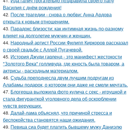
41.
Ида галич трогательно поздравила своего папу
Василия с днём рождения!
42.
После трагедии - снова о любви: Анна Ардова
открыта к новым отношениям.
43.
Парадокс близости: как интимная жизнь по-разному
влияет на долголетие мужчин и женщин.
44.
Народный артист России Филипп Киркоров рассказал
о своей свадьбе с Аллой Пугачевой.
45.
История Джуди гарленд - это манифест жестокости
"Золотого Века" голливуда, где юность была товаром, а
актрисы - расходным материалом.
46.
Судьба преподнесла двум лучшим подругам из
Алабамы подарок, о котором они даже не смели мечтать.
47.
Блогерша выложила фото кулича с секс - игрушкой и
стала фигуранткой уголовного дела об оскорблении
чувств верующих.
48.
Далай-лама объяснял, что причиной стресса и
беспокойства становятся наши ожидания.
49.
Певица сиа будет платить бывшему мужу Даниэлю