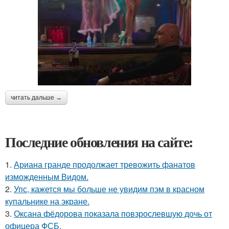
читать дальше →
Последние обновления на сайте:
1.
Ариана гранде продолжает тревожить фанатов
изможденным Видом.
2.
Упс, кажется мы больше не увидим пэм в красном
купальнике на экране.
3.
Оксана фёдорова показала повзрослевшую дочь от
офицера ФСБ.