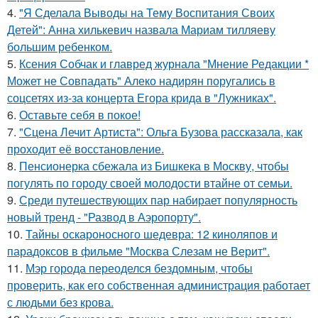
4.
"Я Сделала Выводы на Тему Воспитания Своих
Детей": Анна хилькевич назвала Мариам тилляеву
большим ребенком.
5.
Ксения Собчак и главред журнала "Мнение Редакции *
Может не Совпадать" Алеко надирян поругались в
соцсетях из-за концерта Егора крида в "Лужниках".
6.
Оставьте себя в покое!
7.
"Сцена Лечит Артиста": Ольга Бузова рассказала, как
проходит её восстановление.
8.
Пенсионерка сбежала из Бишкека в Москву, чтобы
погулять по городу своей молодости втайне от семьи.
9.
Среди путешествующих пар набирает популярность
новый тренд - "Развод в Аэропорту".
10.
Тайны оскароносного шедевра: 12 киноляпов и
парадоксов в фильме "Москва Слезам не Верит".
11.
Мэр города переоделся бездомным, чтобы
проверить, как его собственная администрация работает
с людьми без крова.