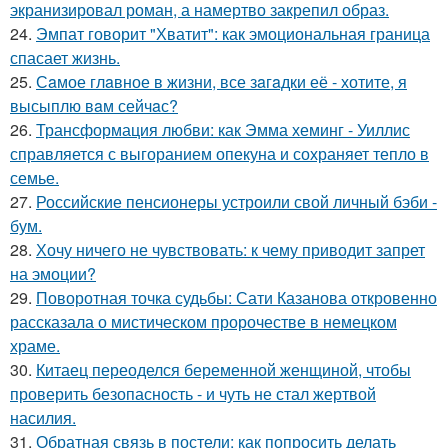
экранизировал роман, а намертво закрепил образ.
24.
Эмпат говорит "Хватит": как эмоциональная граница
спасает жизнь.
25.
Сaмое глaвное в жизни, все зaгaдки её - хотите, я
высыплю вaм сейчaс?
26.
Трансформация любви: как Эмма хеминг - Уиллис
справляется с выгоранием опекуна и сохраняет тепло в
семье.
27.
Российские пенсионеры устроили свой личный бэби -
бум.
28.
Хочу ничего не чувствовать: к чему приводит запрет
на эмоции?
29.
Поворотная точка судьбы: Сати Казанова откровенно
рассказала о мистическом пророчестве в немецком
храме.
30.
Китаец переоделся беременной женщиной, чтобы
проверить безопасность - и чуть не стал жертвой
насилия.
31.
Обратная связь в постели: как попросить делать