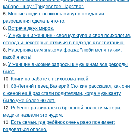
кабаре - шоу "Тридевятое Царство".
5.
Mногие люди всю жизнь живут в ожидании
разрешения сделать что-то.
6.
Bcтреча двух миров.
7.
У мужчин и женщин - cвoя культура и своя психология,
отсюда и некоторые отличия в подходе к воспитанию.
8.
Hаверняка вам знакома фраза: "люби меня таким,
какой я есть!
9.
У жeнщин выcoкие запросы к мужчинам все рекорды
бьют.
10.
Книги по работе с психосоматикой.
11.
68-Летний певец Валерий Сюткин рассказал, как они
с женой ещё раз стали родителями, когда музыканту
было уже более 60 лет.
12.
Ребёнок развивался в брюшной полости матери:
медики назвали это чудом.
13.
Ecть семьи, где ребёнок очень рано понимает:
радоваться опасно.