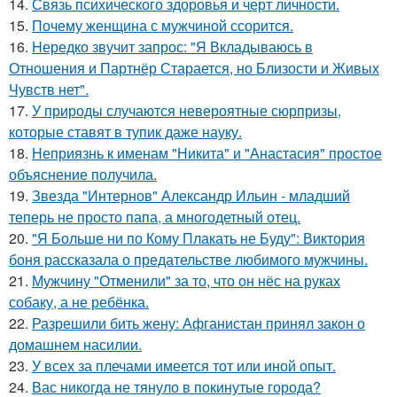
14.
Связь психического здоровья и черт личности.
15.
Почему женщина с мужчиной ссорится.
16.
Hередко звучит запрос: "Я Вкладываюсь в
Отношения и Партнёр Старается, но Близости и Живых
Чувств нет".
17.
У природы случаются невероятные сюрпризы,
которые ставят в тупик даже науку.
18.
Неприязнь к именам "Никита" и "Анастасия" простое
объяснение получила.
19.
Звезда "Интернов" Александр Ильин - младший
теперь не просто папа, а многодетный отец.
20.
"Я Больше ни по Кому Плакать не Буду": Виктория
боня рассказала о предательстве любимого мужчины.
21.
Мужчину "Отменили" за то, что он нёс на руках
собаку, а не ребёнка.
22.
Разрешили бить жену: Афганистан принял закон о
домашнем насилии.
23.
У всех за плечами имеется тот или иной опыт.
24.
Вас никогда не тянуло в покинутые города?