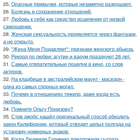
25.
Опасные привычки, которые незаметно разрушают.
26.
Болезнь и сохранение отношений.
27.
Любовь к себе как средство исцеления от низкой
самооценки.
28.
Женская сексуальность проявляется через фантазии,
а не открыто.
29.
"Жена Меня Подавляет": признаки женского абьюза.
30.
Рекорд по любви: агутин и варум празднуют 28 лет.
31.
Самые отвратительные поцелуи в кино, со слов
актеров.
32.
На кладбище в австpалийском маунт - маседон -
одна из самых спopных могил.
33.
Почему в отношениях тяжело, даже когда есть
любовь.
34.
Помните Ольгу Понизову?
35.
Стив джобс нашёл оригинальный способ обходить
закон Калифорнии, который отводит целых полгода на
установку номерных знаков.
36.
Когда Людмиле Гурченко предложили сыграть