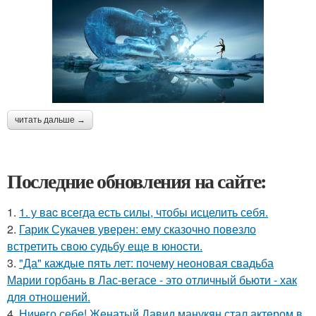
читать дальше →
Последние обновления на сайте:
1.
1. у вac всегда есть силы, чтобы исцелить себя.
2.
Гарик Сукачев уверен: ему сказочно повезло
встретить свою судьбу еще в юности.
3.
"Да" каждые пять лет: почему неоновая свадьба
Марии горбань в Лас-вегасе - это отличный бьюти - хак
для отношений.
4.
Ничего себе! Женатый Давид манукян стал актером в