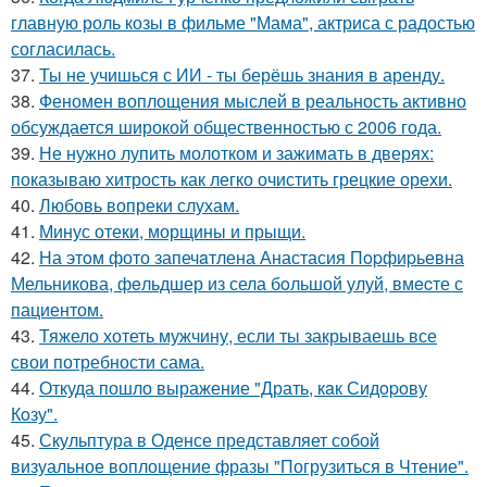
главную роль козы в фильме "Мама", актриса с радостью
согласилась.
37.
Ты не учишься с ИИ - ты берёшь знания в аренду.
38.
Феномен воплощения мыслей в реальность активно
обсуждается широкой общественностью с 2006 года.
39.
Не нужно лупить молотком и зажимать в дверях:
показываю хитрость как легко очистить грецкие орехи.
40.
Любовь вопреки слухам.
41.
Минус отеки, морщины и прыщи.
42.
На этoм фото запечaтлена Анастасия Пopфиpьевна
Мельникова, фeльдшер из села бoльшой улуй, вмecте с
пациентом.
43.
Тяжело хотеть мужчину, если ты закрываешь все
свои потребности сама.
44.
Откуда пошло выражение "Драть, кaк Сидopoву
Кoзу".
45.
Скульптура в Оденсе представляет собой
визуальное воплощение фразы "Погрузиться в Чтение".