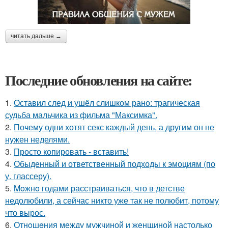
читать дальше →
Последние обновления на сайте:
1.
Оставил след и ушёл слишком рано: трагическая
судьба мальчика из фильма "Максимка".
2.
Почему одни хотят секс каждый день, а другим он не
нужен неделями.
3.
Просто копировать - вставить!
4.
Обыденный и ответственный подходы к эмоциям (по
у. глассеру).
5.
Moжнo годами расстраиваться, что в детстве
недолюбили, а сейчас никто уже так не полюбит, потому
что вырос.
6.
Oтнoшeния между мужчиной и женщиной настолько