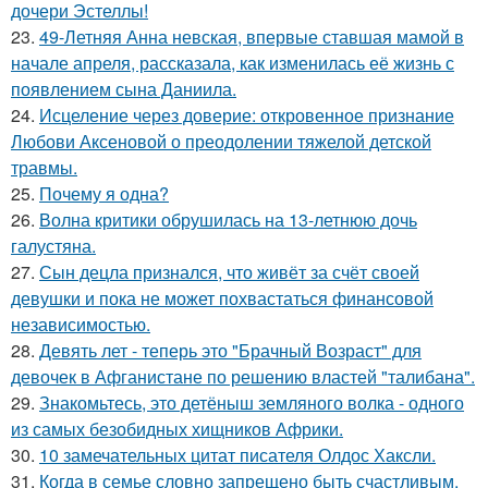
дочери Эстеллы!
23.
49-Летняя Анна невская, впервые ставшая мамой в
начале апреля, рассказала, как изменилась её жизнь с
появлением сына Даниила.
24.
Исцеление через доверие: откровенное признание
Любови Аксеновой о преодолении тяжелой детской
травмы.
25.
Почему я одна?
26.
Волна критики обрушилась на 13-летнюю дочь
галустяна.
27.
Сын децла признался, что живёт за счёт своей
девушки и пока не может похвастаться финансовой
независимостью.
28.
Девять лет - теперь это "Брачный Возраст" для
девочек в Афганистане по решению властей "талибана".
29.
Знакомьтесь, это детёныш земляного волка - одного
из самых безобидных хищников Африки.
30.
10 замечательных цитат писателя Олдос Хаксли.
31.
Когда в семье словно запрещено быть счастливым.