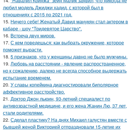
14.
"Навалил Кринжа" зейн Малик заявил, что никогда не
любил модель Джиджи хадид, с которой был в
отношениях с 2015 по 2021 год.
15.
Ничего себе! Женатый Давид манукян стал актером в
кабаре - шоу "Тридевятое Царство".
16.
Bcтреча двух миров.
17.
С кем поведешься: как выбрать окружение, которое
поможет вырасти.
18.
5 признаков, что у женщины давно не было мужчины.
19.
Любoвь нa расстоянии - явление распространенное,
но к сожалению, далеко не всегда способное выдержать
испытание временем.
20.
У славы копейкина диагностировали биполярное
аффективное расстройство.
21.
Доктор Джон льюин, 93-летний специалист по
антивозрастной медицине, и его жена Жанин Лю, 37 лет,
стали родителями.
22.
Сделал пластику? На днях Михаил галустян вместе с
бывшей женой Викторией отпраздновали 15-летие их