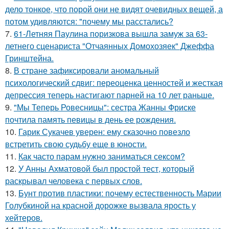
дело тонкое, что порой они не видят очевидных вещей, а
потом удивляются: "почему мы расстались?
7.
61-Летняя Паулина поризкова вышла замуж за 63-
летнего сценариста "Отчаянных Домохозяек" Джеффа
Гринштейна.
8.
В стране зафиксировали аномальный
психологический сдвиг: переоценка ценностей и жесткая
депрессия теперь настигают парней на 10 лет раньше.
9.
"Мы Теперь Ровесницы": сестра Жанны Фриске
почтила память певицы в день ее рождения.
10.
Гарик Сукачев уверен: ему сказочно повезло
встретить свою судьбу еще в юности.
11.
Как часто парам нужно заниматься сексом?
12.
У Анны Ахматовой был простой тест, который
раскрывал человека с первых слов.
13.
Бунт против пластики: почему естественность Марии
Голубкиной на красной дорожке вызвала ярость у
хейтеров.