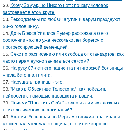
32.
"Хочу Замуж, но Никого нет": почему человек
застревает в этом круге.
33.
Рекордсмены по любви: агутин и варум празднуют
28-ю годовщину.
34.
Дочь Брюса Уиллиса Румер рассказала о его
состоянии - актер уже несколько лет борется с
прогрессирующей деменцией.
35.
Секс по расписанию или свобода от стандартов: как
часто парам нужно заниматься сексом?
36.
На руку 37-летнего пациента пятигорской больницы
упала бетонная плита.
37.
Нарушать границы - это.
38.
"Икар в Объективе Телескопа": как победить
нейросети с помощью парашюта и рации.
39.
Почему "Простить Себя" - одно из самых сложных
психологических переживаний?
40.
Апатия. Успешная по Меркам социума, красивая и
ухоженная молодая женщина, всё у неё хорошо.