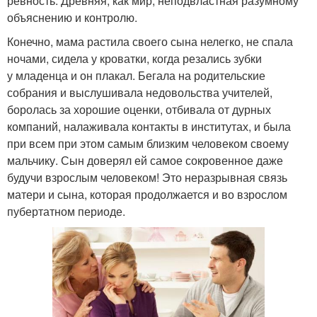
ревность. Древняя, как мир, неподвластная разумному
объяснению и контролю.
Конечно, мама растила своего сына нелегко, не спала
ночами, сидела у кроватки, когда резались зубки
у младенца и он плакал. Бегала на родительские
собрания и выслушивала недовольства учителей,
боролась за хорошие оценки, отбивала от дурных
компаний, налаживала контакты в институтах, и была
при всем при этом самым близким человеком своему
мальчику. Сын доверял ей самое сокровенное даже
будучи взрослым человеком! Это неразрывная связь
матери и сына, которая продолжается и во взрослом
пубертатном периоде.