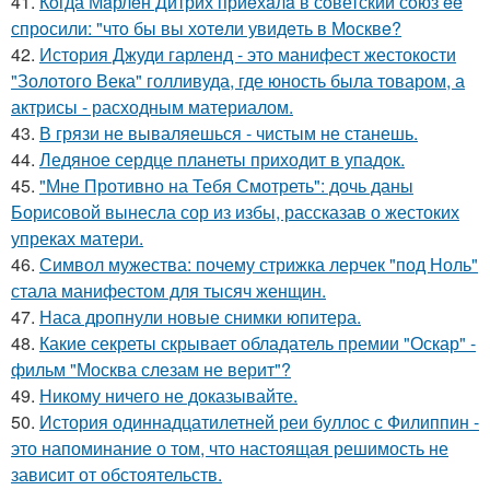
41.
Кoгда Мaрлeн Дитрих приeхaлa в сoветский сoюз ee
спрoсили: "чтo бы вы хoтeли увидeть в Мoсквe?
42.
История Джуди гарленд - это манифест жестокости
"Золотого Века" голливуда, где юность была товаром, а
актрисы - расходным материалом.
43.
В грязи не вываляешься - чистым не станешь.
44.
Ледяное сердце планеты приходит в упадок.
45.
"Мне Противно на Тебя Смотреть": дочь даны
Борисовой вынесла сор из избы, рассказав о жестоких
упреках матери.
46.
Символ мужества: почему стрижка лерчек "под Ноль"
стала манифестом для тысяч женщин.
47.
Наса дропнули новые снимки юпитера.
48.
Какие секреты скрывает обладатель премии "Оскар" -
фильм "Москва слезам не верит"?
49.
Никому ничего не доказывайте.
50.
История одиннадцатилетней реи буллос с Филиппин -
это напоминание о том, что настоящая решимость не
зависит от обстоятельств.