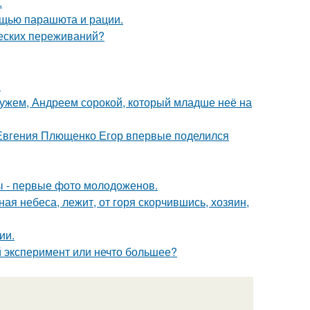
.
мощью парашюта и рации.
ческих переживаний?
.
ужем, Андреем сорокой, который младше неё на
 Евгения Плющенко Егор впервые поделился
ы - первые фото молодоженов.
ая небеса, лежит, от горя скорчившись, хозяин,
ии.
 эксперимент или нечто большее?