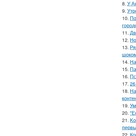
8.
У А
9.
Утр
10.
По
город
11.
Дв
12.
Но
13.
Ря
шоком
14.
На
15.
Па
16.
Пс
17.
26
18.
На
конте
19.
Ум
20.
"Е
21.
Ko
первы
22.
Ко