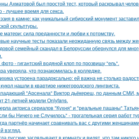
нны Ахматовой был простой тест, который раскрывал челов
о - лучшее время для секса.
эзия в камне: как уникальный сибирский монумент заставил
ской скульптуры.
е матери: сила преданности и любви к потомству.
вые научные тесты показали неожиданную связь между же
довой семейный скандал в Белоруссии обернулся для мног
.
 фото - гигантский водяной клоп по прозвищу "ель".
ра уверяла, что познакомилась в колледже.
ихика устроена парадоксально: ей важна не столько радость
 кукол нашли в квартире нижегородского лингвиста.
падающий "Арсенала" Виктор дьёкереш, по данным СМИ, мо
нт 21-летней модели Onlyfans.
ерла актриса сериалов "Кухня" и "реальные пацаны" Татьян
сли бы Ничего не Случилось" - трогательная серия работ т
гда партнёр начинает сравнивать вас с другими женщинами,
й взгляд.
гда русские заглядывают в комнату и видят, что там никого н