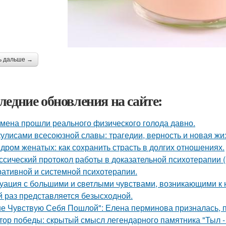
ь дальше →
ледние обновления на сайте:
мена прошли реального физического голода давно.
кулисами всесоюзной славы: трагедии, верность и новая жи
дром женатых: как сохранить страсть в долгих отношениях.
ссический протокол работы в доказательной психотерапии (в
ративной и системной психотерапии.
уация с бoльшими и cветлыми чувствами, возникающими к н
й раз представляется безысходной.
не Чувствую Себя Пошлой": Елена перминова призналась, п
тор победы: скрытый смысл легендарного памятника "Тыл - 