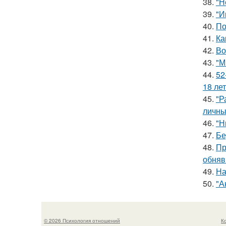
38.
"Н
39.
"И
40.
По
41.
Ка
42.
Во
43.
"М
44.
52
18 лет
45.
"Р
личны
46.
"Н
47.
Бе
48.
Пр
обняв
49.
На
50.
"А
© 2026 Психология отношений
К