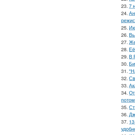
23.
7 
24.
Ан
режис
25.
Ию
26.
Вы
27.
Же
28.
Её
29.
В 
30.
Би
31.
"Н
32.
Св
33.
Ак
34.
От
потом
35.
Ст
36.
Дж
37.
13
удобн