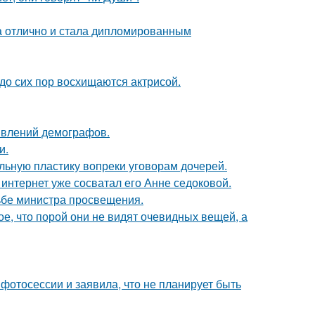
а отлично и стала дипломированным
о сих пор восхищаются актрисой.
явлений демографов.
и.
альную пластику вопреки уговорам дочерей.
к интернет уже сосватал его Анне седоковой.
ьбе министра просвещения.
, что порой они не видят очевидных вещей, а
фотосессии и заявила, что не планирует быть