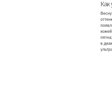
Как
Весну
оттен
появл
кожей
пятна
в диа
ультр