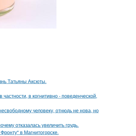
знь Татьяны Аксюты.
 частности, в когнитивно - поведенческой,
есвободному человеку, отнюдь не нова, но
очему отказалась увеличить грудь.
Фронту" в Магнитогорске.