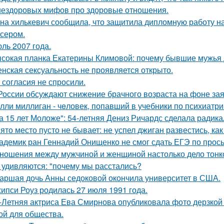
нездоровых мифов про здоровые отношения.
на хилькевич сообщила, что защитила дипломную работу н
сером.
ль 2007 года.
сокая планка Екатерины Климовой: почему бывшие мужья д
нская сексуальность не проявляется открыто.
 согласия не спросили.
России обсуждают снижение брачного возраста на фоне за
лли миллиган - чeловек, попавший в учебники по психиатри
а 15 лет Моложе": 54-летняя Дениз Ричардс сделала радик
ято место пусто не бывает: не успел джиган развестись, ка
адемик ран Геннадий Онищенко не смог сдать ЕГЭ по прос
ношения между мужчиной и женщиной настолько дело тонкое
 удивляются: "почему мы расстались?
аршая дочь Анны седоковой окончила университет в США.
ипси Роуз родилась 27 июля 1991 года.
-Летняя актриса Ева Смирнова опубликовала фото дерзкой 
ой для общества.