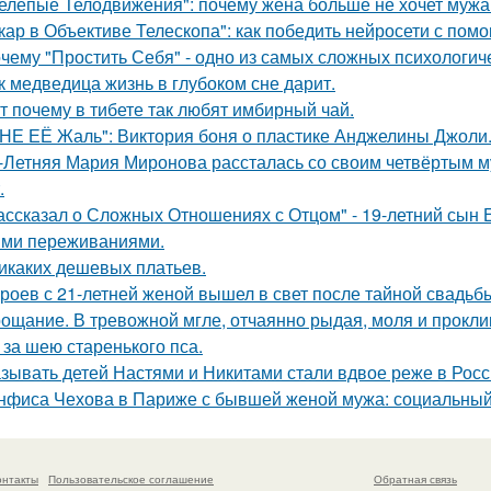
елепые Телодвижения": почему жена больше не хочет мужа
кар в Объективе Телескопа": как победить нейросети с по
чему "Простить Себя" - одно из самых сложных психологи
к медведица жизнь в глубоком сне дарит.
т почему в тибете так любят имбирный чай.
НЕ ЕЁ Жаль": Виктория боня о пластике Анджелины Джоли
-Летняя Мария Миронова рассталась со своим четвёртым м
.
ассказал о Сложных Отношениях с Отцом" - 19-летний сын
ми переживаниями.
икаких дешевых платьев.
роев с 21-летней женой вышел в свет после тайной свадьб
ощание. В тревожной мгле, отчаянно рыдая, моля и проклин
 за шею старенького пса.
зывать детей Настями и Никитами стали вдвое реже в Росс
нфиса Чехова в Париже с бывшей женой мужа: социальный
онтакты
Пользовательское соглашение
Обратная связь