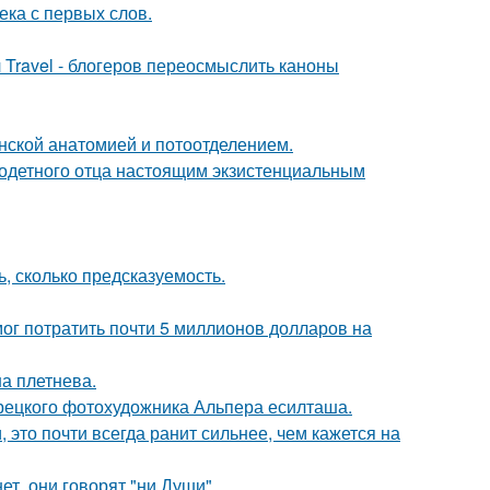
ека с первых слов.
 Travel - блогеров переосмыслить каноны
нской анатомией и потоотделением.
одетного отца настоящим экзистенциальным
, сколько предсказуемость.
г потратить почти 5 миллионов долларов на
а плетнева.
урецкого фотохудожника Альпера есилташа.
 это почти всегда ранит сильнее, чем кажется на
ет, они говорят "ни Души".