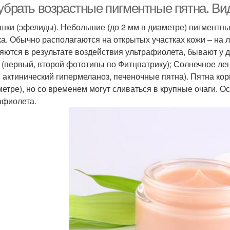
 убрать возрастные пигментные пятна. В
шки (эфелиды). Небольшие (до 2 мм в диаметре) пигментны
ка. Обычно располагаются на открытых участках кожи – на ли
яются в результате воздействия ультрафиолета, бывают у д
 (первый, второй фототипы по Фитцпатрику); Солнечное лен
; актинический гипермеланоз, печеночные пятна). Пятна ко
метре), но со временем могут сливаться в крупные очаги. 
афиолета.