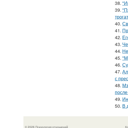
38.
"И
39.
"П
трога
40.
Св
41.
Пр
42.
Ег
43.
Че
44.
Не
45.
"М
46.
Су
47.
Ал
с пре
48.
Мэ
после
49.
Ин
50.
В 
© 2026 Психология отношений
К