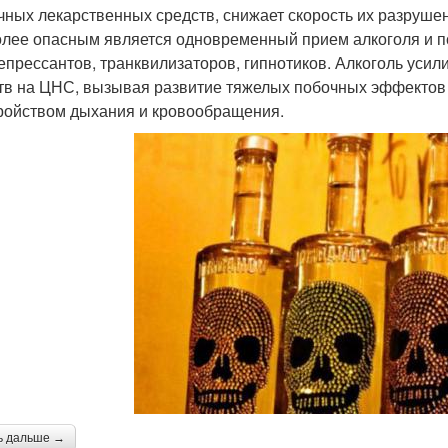
чных лекар­ственных средств, снижает скорость их разруше
лее опасным является одновре­менный прием алкоголя и пс
епрессантов, транквилизаторов, гипнотиков. Алкоголь уси
тв на ЦНС, вызывая развитие тяжелых побочных эффектов 
ройством дыхания и кровообращения.
ь дальше →