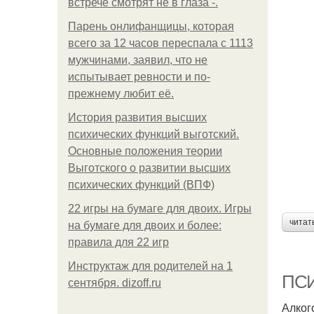
встрече смотрят не в глаза -.
Парень онлифанщицы, которая
всего за 12 часов переспала с 1113
мужчинами, заявил, что не
испытывает ревности и по-
прежнему любит её.
История развития высших
психических функций выготский.
Основные положения теории
Выготского о развитии высших
психических функций (ВПФ)
22 игры на бумаге для двоих. Игры
читат
на бумаге для двоих и более:
правила для 22 игр
Инструктаж для родителей на 1
ПС
сентября. dizoff.ru
Алког