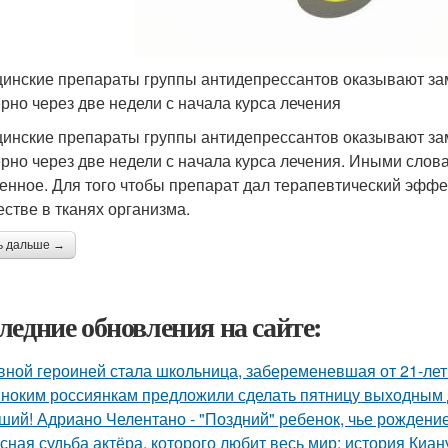
инские препараты группы антидепрессантов оказывают заме
рно через две недели с начала курса лечения
инские препараты группы антидепрессантов оказывают заме
рно через две недели с начала курса лечения. Иными слова
енное. Для того чтобы препарат дал терапевтический эффе
естве в тканях организма.
ь дальше →
ледние обновления на сайте:
вной героиней стала школьница, забеременевшая от 21-лет
ноким россиянкам предложили сделать пятницу выходным 
ший! Адриано Челентано - "Поздний" ребенок, чье рождени
сная судьба актёра, которого любит весь мир: история Киан