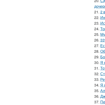
20.
Сд
дочер
21.
2 
22.
Ин
23.
Ис
24.
То
25.
Му
26.
33
27.
Ес
28.
Об
29.
Бо
30.
Я 
31.
То
32.
Ст
33.
Ре
34.
Я 
35.
Ал
36.
Дж
37.
Пе