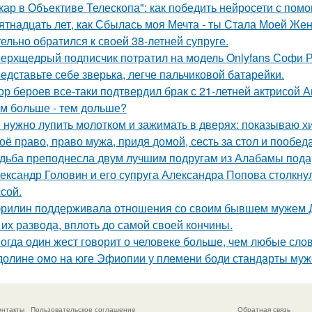
кар в Объективе Телескопа": как победить нейросети с по
ятнадцать лет, как Сбылась моя Мечта - ты Стала Моей Жен
тельно обратился к своей 38-летней супруге.
ерхщедрый подписчик потратил на модель Onlyfans Софи Ре
едставьте себе зверька, легче пальчиковой батарейки.
ор бероев все-таки подтвердил брак с 21-летней актрисой 
м больше - тем дольше?
 нужно лупить молотком и зажимать в дверях: показываю хит
оё право, право мужа, придя домой, сесть за стол и пообеда
дьба преподнесла двум лучшим подругам из Алабамы подаро
ександр Головин и его супруга Александра Попова столкну
ссой.
рилин поддерживала отношения со своим бывшем мужем Д
 их развода, вплоть до самой своей кончины.
огда один жест говорит о человеке больше, чем любые слов
долине омо на юге Эфиопии у племени боди стандарты муж
онтакты
Пользовательское соглашение
Обратная связь