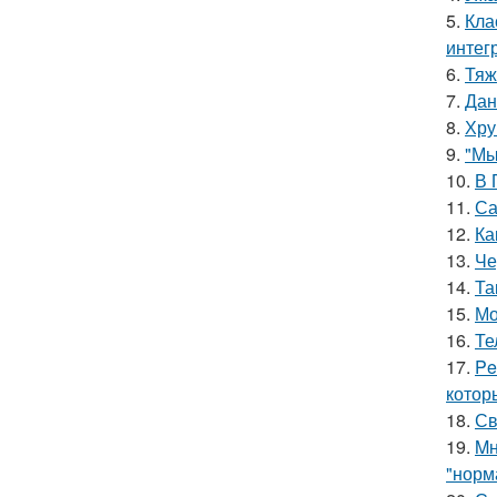
5.
Кла
интег
6.
Тяж
7.
Дан
8.
Хру
9.
"Мы
10.
В 
11.
Са
12.
Ка
13.
Че
14.
Та
15.
Мо
16.
Те
17.
Pe
котор
18.
Св
19.
Mн
"норм