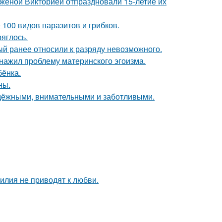
женой Викторией отпраздновали 15-летие их
 100 видов паразитов и грибков.
ряглось.
й ранее относили к разряду невозможного.
бнажил проблему материнского эгоизма.
бёнка.
ны.
адёжными, внимательными и заботливыми.
илия не приводят к любви.