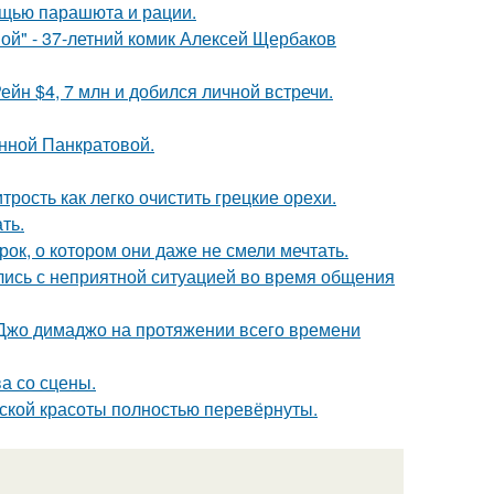
мощью парашюта и рации.
ой" - 37-летний комик Алексей Щербаков
йн $4, 7 млн и добился личной встречи.
Анной Панкратовой.
рость как легко очистить грецкие орехи.
ть.
к, о котором они даже не смели мечтать.
лись с неприятной ситуацией во время общения
жо димаджо на протяжении всего времени
а со сцены.
ской красоты полностью перевёрнуты.