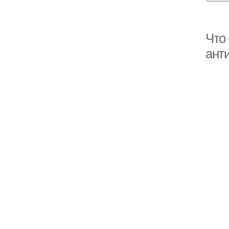
Что
ант