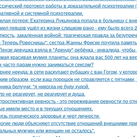
ссический протокол работы в доказательной психотерапии (в
ративной и системной психотерапии.
елая потеря: Екатерина Лукьянова попала в больницу с в
иил певцов ушёл из жизни слишком рано - ему было всего 2
пкость, закаленная войной: трагическая правда за безупр
 Теперь Ровесницы": сестра Жанны Фриске почтила память
Пензе девушка взяла в "Аренду" ребёнка - инвалида, чтобы 
мая красивая мумия планеты: она ждала вас 500 лет на ве
к часто парам нужно заниматься сексом?
рнее некуда: в сети раскупают рубашку с ван Гогом, у котор
ким образом, если ваш порошок не справляется с пятнами, 
ника белуччи: "я никогда не буду худой.
ло не реагирует, не реагирует и душа.
троспективная ревность - это переживание ревности по о
ые имели место и в текущих отношениях.
язь психического здоровья и черт личности.
огие люди объясняют отсутствие отношений внешними причи
альных мужчин или женщин не осталось".