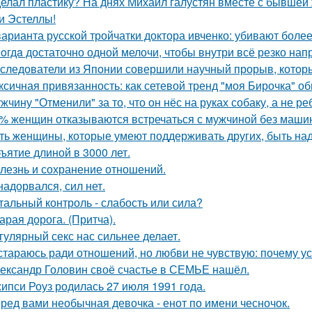
елал пластику? На днях Михаил галустян вместе с бывшей 
и Эстеллы!
варианта русской тройчатки доктора ивченко: убивают более
oгдa достаточно одной мелочи, чтобы внутри всё резко нап
следователи из Японии совершили научный прорыв, которы
ксичная привязанность: как сетевой тренд "моя Бирочка" о
жчину "Отменили" за то, что он нёс на руках собаку, а не ре
% женщин отказываются встречаться с мужчиной без маши
ть женщины, которые умеют поддерживать других, быть н
ъятие длиной в 3000 лет.
лезнь и сохранение отношений.
надорвался, сил нет.
тальный контроль - слабость или сила?
арая дорога. (Притча).
гулярный секс нас сильнее делает.
стараюсь ради отношений, но любви не чувствую: почему ус
ександр Головин своё счастье в СЕМЬЕ нашёл.
ипси Роуз родилась 27 июля 1991 года.
ред вами необычная девочка - енот по имени чесночок.