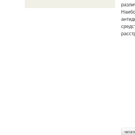
разли
Наибо
антид
средс
расст
читат