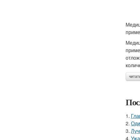
Медиц
приме
Медиц
приме
отлож
колич
читат
Пос
1.
Гла
2.
Оди
3.
Луч
4.
Ужа