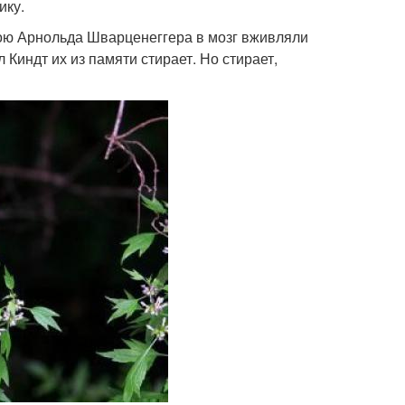
ику.
ою Арнольда Шварценеггера в мозг вживляли
индт их из памяти стирает. Но стирает,