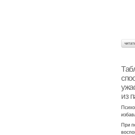
читат
Таб
спо
ужас
из п
Психо
избав
При п
воспо