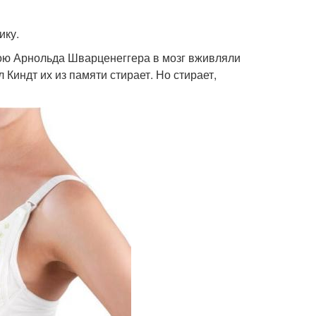
ику.
ою Арнольда Шварценеггера в мозг вживляли
индт их из памяти стирает. Но стирает,