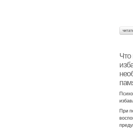
читат
Что
изб
необ
пам
Психо
избав
При п
воспо
преду