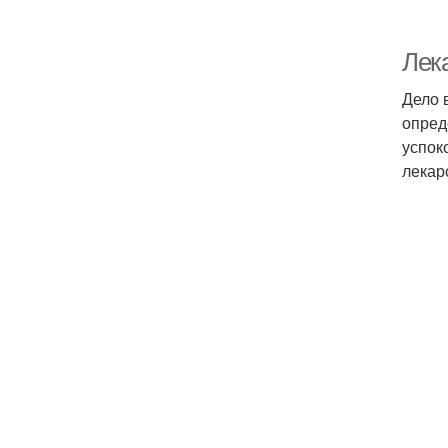
Лека
Дело в
опред
успок
лекарс