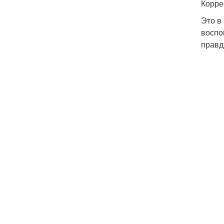
Корре
Это в
воспо
правда