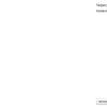
Черес
появл
читат