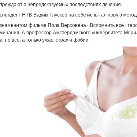
преждают о непредсказуемых последствиях лечения.
спондент НТВ Вадим Глускер на себе испытал новую метод
 знаменитом фильме Пола Верховена «Вспомнить все» гер
минания. А профессор Амстердамского университета Мерил К
, не все, а только ужас, страх и фобии.