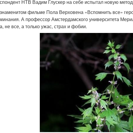
спондент НТВ Вадим Глускер на себе испытал новую метод
 знаменитом фильме Пола Верховена «Вспомнить все» гер
минания. А профессор Амстердамского университета Мерил К
, не все, а только ужас, страх и фобии.