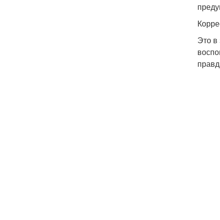
преду
Корре
Это в
воспо
правда