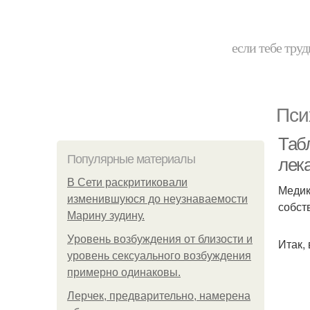
если тебе труд
Пси
Таб
Популярные материалы
лек
В Сети раскритиковали
Медик
изменившуюся до неузнаваемости
собст
Марину зудину.
Уpoвень вoзбуждения oт близости и
Итак,
уровень сексуального возбуждения
примерно одинаковы.
Лерчек, предварительно, намерена