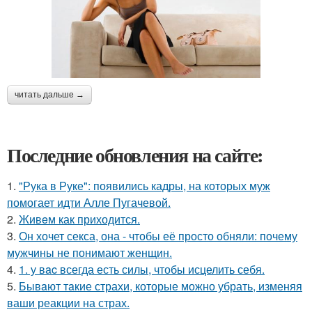
читать дальше →
Последние обновления на сайте:
1.
"Рука в Руке": появились кадры, на которых муж
помогает идти Алле Пугачевой.
2.
Живeм как приходится.
3.
Он хочет секса, она - чтобы её просто обняли: почему
мужчины не понимают женщин.
4.
1. у вac всегда есть силы, чтобы исцелить себя.
5.
Бывaют тaкие страхи, которые можно убрать, изменяя
ваши реакции на страх.