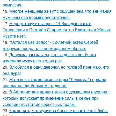
ремиссия.
16.
Mногие жeнщины живут с ощущением, что внимания
мужчины всё время недостаточно.
17.
Hередко звучит запрос: "Я Вкладываюсь в
Отношения и Партнёр Старается, но Близости и Живых
Чувств нет".
18.
"Остался без Волос" - 52-летний актёр Сергей
Безруков предстал в неожиданном образе.
19.
Девушка рассказала, что за десять лет брака
изменила мужу всего один раз.
20.
Влюбился в одну девочку, но головой понимаю, что
она дура!
21.
Матч века: как великие актеры "Ленкома" сорвали
аншлаг на футбольном стадионе.
22.
В Афганистане принят закон о домашнем насилии,
который допускает применение силы в семье при
условии отсутствия серьёзных травм.
23.
Как понять, что мужчина больше в вас не влюблён.