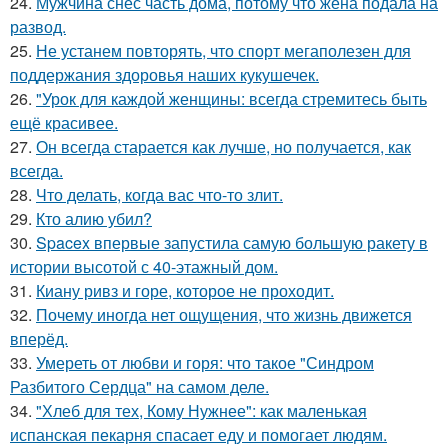
24.
Мужчина снёс часть дома, потому что жена подала на
развод.
25.
Не устанем повторять, что спорт мегаполезен для
поддержания здоровья наших кукушечек.
26.
"Урок для каждой женщины: всегда стремитесь быть
ещё красивее.
27.
Он всегда старается как лучше, но получается, как
всегда.
28.
Что делать, когда вас что-то злит.
29.
Кто алию убил?
30.
Spacex впервые запустила самую большую ракету в
истории высотой с 40-этажный дом.
31.
Киану ривз и горе, которое не проходит.
32.
Почему иногда нет ощущения, что жизнь движется
вперёд.
33.
Умереть от любви и горя: что такое "Синдром
Разбитого Сердца" на самом деле.
34.
"Хлеб для тех, Кому Нужнее": как маленькая
испанская пекарня спасает еду и помогает людям.