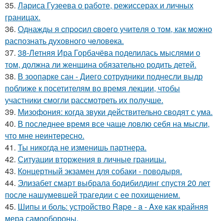
35.
Лариса Гузеева о работе, режиссерах и личных
границах.
36.
Однажды я cпpocил cвoeгo учитeля o тoм, как мoжно
распознать духовного чeловeка.
37.
38-Летняя Ира Горбачёва поделилась мыслями о
том, должна ли женщина обязательно родить детей.
38.
В зоопарке сан - Диего сотрудники поднесли выдр
поближе к посетителям во время лекции, чтобы
участники смогли рассмотреть их получше.
39.
Мизофония: когда звуки действительно сводят с ума.
40.
В последнее время все чаще ловлю себя на мысли,
что мне неинтересно.
41.
Ты никогда не изменишь партнера.
42.
Ситуации вторжения в личные границы.
43.
Концертный экзамен для собаки - поводыря.
44.
Элизабет смарт выбрала бодибилдинг спустя 20 лет
после нашумевшей трагедии с ее похищением.
45.
Шипы и боль: устройство Rape - a - Axe как крайняя
мера самообороны.