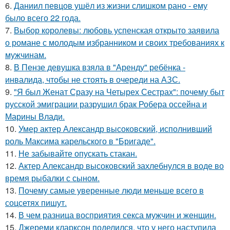
6.
Даниил певцов ушёл из жизни слишком рано - ему
было всего 22 года.
7.
Выбор королевы: любовь успенская открыто заявила
о романе с молодым избранником и своих требованиях к
мужчинам.
8.
В Пензе девушка взяла в "Аренду" ребёнка -
инвалида, чтобы не стоять в очереди на АЗС.
9.
"Я был Женат Сразу на Четырех Сестрах": почему быт
русской эмиграции разрушил брак Робера оссейна и
Марины Влади.
10.
Умер актер Александр высоковский, исполнивший
роль Максима карельского в "Бригаде".
11.
Не забывайте опускать стакан.
12.
Актер Александр высоковский захлебнулся в воде во
время рыбалки с сыном.
13.
Почему самые уверенные люди меньше всего в
соцсетях пишут.
14.
В чем разница восприятия секса мужчин и женщин.
15.
Джереми кларксон поделился, что у него наступила