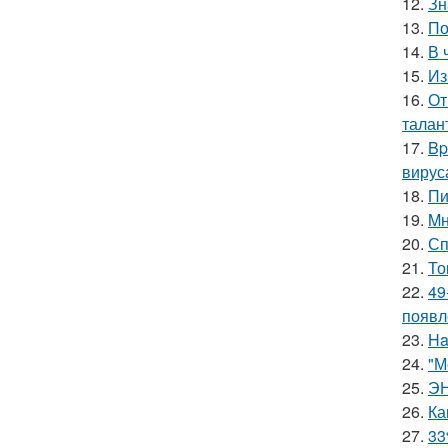
12.
Зн
13.
По
14.
В 
15.
Из
16.
От
талан
17.
Bp
вирус
18.
Пи
19.
Mн
20.
Сп
21.
То
22.
49
появл
23.
Ha
24.
"М
25.
ЭН
26.
Ка
27.
33