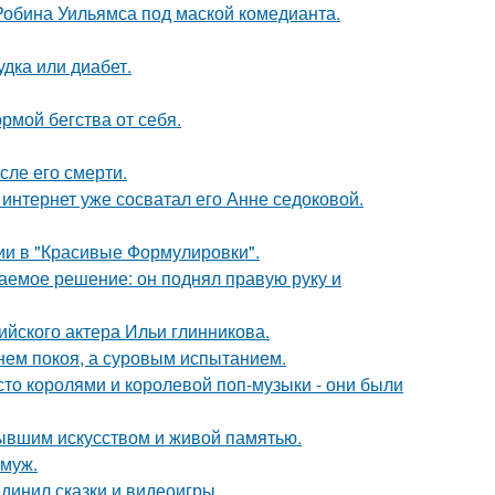
 Робина Уильямса под маской комедианта.
удка или диабет.
рмой бегства от себя.
сле его смерти.
к интернет уже сосватал его Анне седоковой.
ии в "Красивые Формулировки".
аемое решение: он поднял правую руку и
йского актера Ильи глинникова.
нем покоя, а суровым испытанием.
сто королями и королевой поп-музыки - они были
тывшим искусством и живой памятью.
амуж.
динил сказки и видеоигры.