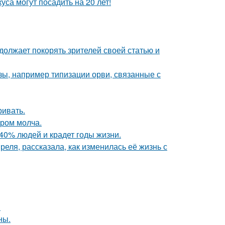
са могут посадить на 20 лет!
должает покорять зрителей своей статью и
ы, например типизации орви, связанные с
ривать.
ором молча.
40% людей и крадет годы жизни.
еля, рассказала, как изменилась её жизнь с
.
ны.