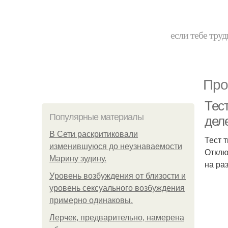
если тебе труд
Про
Тест
Популярные материалы
дел
В Сети раскритиковали
Тест 
изменившуюся до неузнаваемости
Отклю
Марину зудину.
на ра
Уpoвень вoзбуждения oт близости и
уровень сексуального возбуждения
примерно одинаковы.
Лерчек, предварительно, намерена