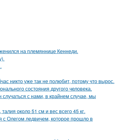
 женился на племяннице Кеннеди.
).
.
час никто уже так не полюбит, потому что вырос.
нального состояния другого человека.
 случаться с нами, в крайнем случае, мы
алия около 51 см и вес всего 45 кг.
 с Олегом ледвичем, которое прошло в