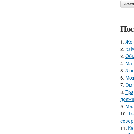
читат
Пос
1.
Жен
2.
"3 
3.
Обы
4.
Мат
5.
3 о
6.
Moж
7.
Эмп
8.
Tpа
должн
9.
Мил
10.
Те
север
11.
Ка