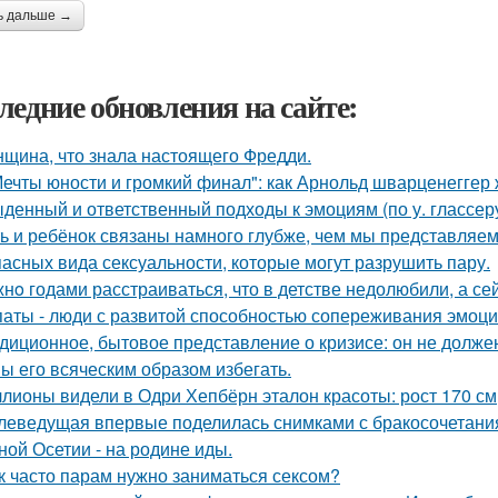
ь дальше →
ледние обновления на сайте:
щина, что знала настоящего Фредди.
Мечты юности и громкий финал": как Арнольд шварценеггер
денный и ответственный подходы к эмоциям (по у. глассеру
ь и ребёнок связаны намного глубже, чем мы представляем
пасных вида сексуальности, которые могут разрушить пару.
нo годами расстраиваться, что в детстве недолюбили, а сей
аты - люди с развитой способностью сопереживания эмоцио
диционное, бытовое представление о кризисе: он не должен
ы его всяческим образом избегать.
лионы видели в Одри Хепбёрн эталон красоты: рост 170 см, т
леведущая впервые поделилась снимками с бракосочетания
ной Осетии - на родине иды.
к часто парам нужно заниматься сексом?