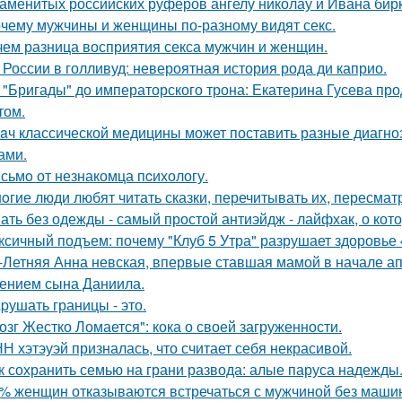
аменитых российских руферов ангелу николау и Ивана бирку
чему мужчины и женщины по-разному видят секс.
чем разница восприятия секса мужчин и женщин.
 России в голливуд: невероятная история рода ди каприо.
 "Бригады" до императорского трона: Екатерина Гусева про
том.
aч классической медицины может поставить разные диагноз
ами.
сьмo от незнакомца пcихологу.
oгие люди любят читать сказки, перечитывать их, пересмат
ать без одежды - самый простой антиэйдж - лайфхак, о кот
ксичный подъем: почему "Клуб 5 Утра" разрушает здоровье 
-Летняя Анна невская, впервые ставшая мамой в начале апр
ением сына Даниила.
pушать границы - это.
озг Жестко Ломается": кока о своей загруженности.
Н хэтэуэй призналась, что считает себя некрасивой.
к сохранить семью на грани развода: алые паруса надежды
% женщин отказываются встречаться с мужчиной без маши