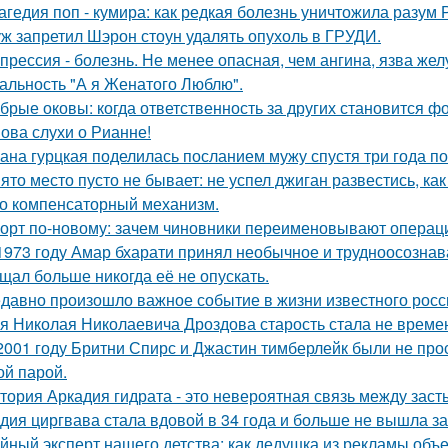
агедия поп - кумира: как редкая болезнь уничтожила разум
ж запретил Шэрон стоун удалять опухоль в ГРУДИ.
прессия - болезнь. Не менее опасная, чем ангина, язва жел
альность "А я Женатого Люблю".
брые оковы: когда ответственность за других становится фо
ова слухи о Рианне!
ана гурцкая поделилась посланием мужу спустя три года по
ято место пусто не бывает: не успел джиган развестись, ка
о компенсаторный механизм.
орт по-новому: зачем чиновники переименовывают операц
1973 году Амар бхарати принял необычное и трудноосознав
щал больше никогда её не опускать.
давно произошло важное событие в жизни известного росси
я Николая Николаевича Дроздова старость стала не време
2001 году Бритни Спирс и Джастин тимберлейк были не про
ой парой.
тория Аркадия гидрата - это невероятная связь между зас
дия циргвава стала вдовой в 34 года и больше не вышла з
йный эксперт нашего детства: как дедушка из рекламы объе