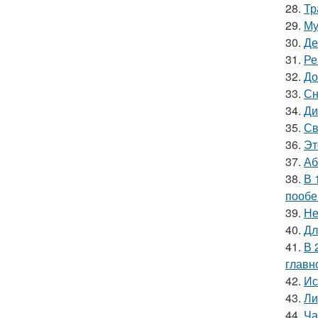
28.
Тр
29.
Му
30.
Де
31.
Ре
32.
До
33.
Сн
34.
Ди
35.
Св
36.
Эт
37.
Аб
38.
В 
пообе
39.
Не
40.
Дл
41.
В 
главн
42.
Ис
43.
Ли
44.
Ча