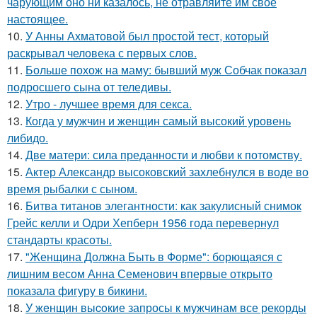
чарующим оно ни казалось, не отравляйте им своё
настоящее.
10.
У Анны Ахматовой был простой тест, который
раскрывал человека с первых слов.
11.
Больше похож на маму: бывший муж Собчак показал
подросшего сына от теледивы.
12.
Утро - лучшее время для секса.
13.
Когда у мужчин и женщин самый высокий уровень
либидо.
14.
Две матери: сила преданности и любви к потомству.
15.
Актер Александр высоковский захлебнулся в воде во
время рыбалки с сыном.
16.
Битва титанов элегантности: как закулисный снимок
Грейс келли и Одри Хепберн 1956 года перевернул
стандарты красоты.
17.
"Женщина Должна Быть в Форме": борющаяся с
лишним весом Анна Семенович впервые открыто
показала фигуру в бикини.
18.
У жeнщин выcoкие запросы к мужчинам все рекорды