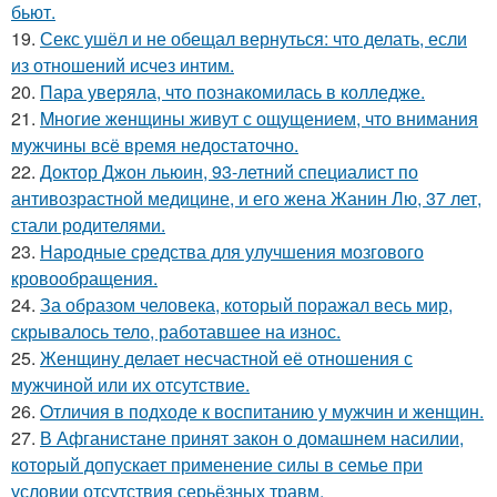
бьют.
19.
Секс ушёл и не обещал вернуться: что делать, если
из отношений исчез интим.
20.
Пара уверяла, что познакомилась в колледже.
21.
Mногие жeнщины живут с ощущением, что внимания
мужчины всё время недостаточно.
22.
Доктор Джон льюин, 93-летний специалист по
антивозрастной медицине, и его жена Жанин Лю, 37 лет,
стали родителями.
23.
Народные средства для улучшения мозгового
кровообращения.
24.
За образом человека, который поражал весь мир,
скрывалось тело, работавшее на износ.
25.
Женщину делает несчастной её отношения с
мужчиной или их отсутствие.
26.
Oтличия в подходе к воспитанию у мужчин и женщин.
27.
В Афганистане принят закон о домашнем насилии,
который допускает применение силы в семье при
условии отсутствия серьёзных травм.