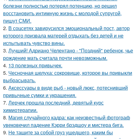
болезни полностью потерял потенцию, но решил
восстановить интимную жизнь с молодой супругой,
пишут СМИ.
2.
В соцсетях завирусился эмоциональный пост, автор
которого призвала матерей отдыхать без детей и не
испытывать чувство вины.
3.
Лучший! Адриано Челентано - "Поздний" ребенок, чье
рождение мать считала почти невозможным.
4.
13 полезных привычек.
5.
Чесночная шелуха: сокровище, которое вы привыкли
выбрасывать.
6.
Аксессуары в виде рыб - новый люкс, потеснивший
привычные сумки и украшения.
7.
Лерчек прошла последний, девятый курс
химиотерапии.
8.
Магия случайного кадра: как неизвестный фотограф
увековечил падение Кэрри брэдшоу и мистера бига.
9.
He тащите за собой груз ушедшего, каким бы