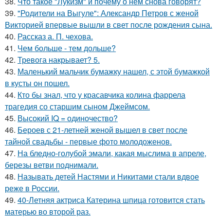
38.
Что такое "Лукизм" и почему о нем снова говорят?
39.
"Родители на Выгуле": Александр Петров с женой
Викторией впервые вышли в свет после рождения сына.
40.
Рассказ а. П. чехова.
41.
Чем больше - тем дольше?
42.
Тревога накрывает? 5.
43.
Маленький мальчик бумажку нашел, с этой бумажкой
в кусты он пошел.
44.
Кто бы знал, что у красавчика колина фаррела
трагедия со старшим сыном Джеймсом.
45.
Высокий IQ = одиночество?
46.
Бероев с 21-летней женой вышел в свет после
тайной свадьбы - первые фото молодоженов.
47.
На бледно-голубой эмали, какая мыслима в апреле,
березы ветви поднимали.
48.
Называть детей Настями и Никитами стали вдвое
реже в России.
49.
40-Летняя актриса Катерина шпица готовится стать
матерью во второй раз.