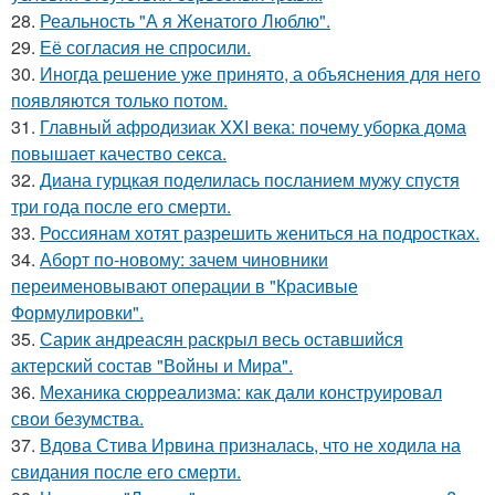
28.
Реальность "А я Женатого Люблю".
29.
Её согласия не спросили.
30.
Иногда решение уже принято, а объяснения для него
появляются только потом.
31.
Главный афродизиак XXI века: почему уборка дома
повышает качество секса.
32.
Диана гурцкая поделилась посланием мужу спустя
три года после его смерти.
33.
Россиянам хотят разрешить жениться на подростках.
34.
Аборт по-новому: зачем чиновники
переименовывают операции в "Красивые
Формулировки".
35.
Сарик андреасян раскрыл весь оставшийся
актерский состав "Войны и Мира".
36.
Механика сюрреализма: как дали конструировал
свои безумства.
37.
Вдова Стива Ирвина призналась, что не ходила на
свидания после его смерти.