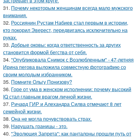
застревает в этом круге.
31.
Почему некоторым женщинам всегда мало мужского
внимания.
32.
Россиянин Рустам Набиев стал первым в истории,
кто покорил Эверест, передвигаясь исключительно на
руках.
33.
Добрые оковы: когда ответственность за других
становится формой бегства от себя.
34.
"Опубликовала Снимок с Возлюбленным" - 47-летняя
Ирина пегова выложила совместную фотографию со
своим молодым избранником.
35.
Помните Ольгу Понизову?
36.
Горе от ума в женском исполнении: почему высокий
IQ стал главным врагом личной жизни.
37.
Ричард ГИР и Алехандра Силва отмечают 8 лет
семейной жизни.
38.
Она не могла почувствовать страх.
39.
Нарушать границы - это.
40.
"Эволюция Запрета": как панталоны прошли путь от