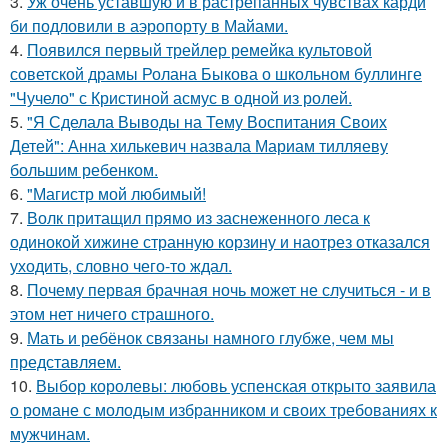
3.
Уж очень уставшую и в растрепанных чувствах карди
би подловили в аэропорту в Майами.
4.
Появился первый трейлер ремейка культовой
советской драмы Ролана Быкова о школьном буллинге
"Чучело" с Кристиной асмус в одной из ролей.
5.
"Я Сделала Выводы на Тему Воспитания Своих
Детей": Анна хилькевич назвала Мариам тилляеву
большим ребенком.
6.
"Магистр мой любимый!
7.
Волк притащил прямо из заснеженного леса к
одинокой хижине странную корзину и наотрез отказался
уходить, словно чего-то ждал.
8.
Почему первая брачная ночь может не случиться - и в
этом нет ничего страшного.
9.
Мать и ребёнок связаны намного глубже, чем мы
представляем.
10.
Выбор королевы: любовь успенская открыто заявила
о романе с молодым избранником и своих требованиях к
мужчинам.