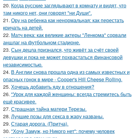
20.
Когда русские заглядывают в комнату и видят, что
там никого нет, они говорят "ни Души".
21.
Ору на ребенка как ненормальная: как перестать
кричать на детей.
22.
Матч века: как великие актеры "Ленкома" сорвали
аншлаг на футбольном стадионе.
23.
Сын децла признался, что живёт за счёт своей
девушки и пока не может похвастаться финансовой
независимостью.
24.
В Англии снова прошла одна из самых известных и
опасных гонок в мире - Cooper's Hill Cheese Rolling.
25.
Хочешь добавить яду в отношения?
26.
"Урок для каждой женщины: всегда стремитесь быть
ещё красивее.
27.
Страшная тайна матери Терезы.
28.
Лучшие позы для секса в жару названы.
29.
Старая дорога. (Притча).
30.
"Хочу Замуж, но Никого нет": почему человек