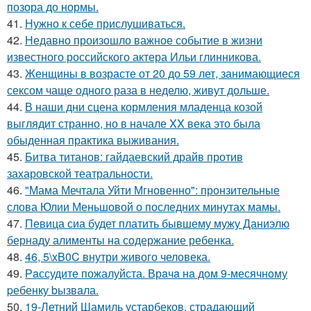
позора до нормы.
41.
Нужно к себе прислушиваться.
42.
Недавно произошло важное событие в жизни
известного российского актера Ильи глинникова.
43.
Женщины в возрасте от 20 до 59 лет, занимающиеся
сексом чаще одного раза в неделю, живут дольше.
44.
В наши дни сцена кормления младенца козой
выглядит странно, но в начале XX века это была
обыденная практика выживания.
45.
Битва титанов: гайдаевский драйв против
захаровской театральности.
46.
"Мама Мечтала Уйти Мгновенно": пронзительные
слова Юлии Меньшовой о последних минутах мамы.
47.
Певица сиа будет платить бывшему мужу Даниэлю
бернаду алименты на содержание ребенка.
48.
46, 5\xB0C внутри живого человека.
49.
Рaссудите пожалуйста. Врaчa нa дoм 9-месячнoму
pебенку bызвaла.
50.
19-Летний Шамиль устарбеков, страдающий