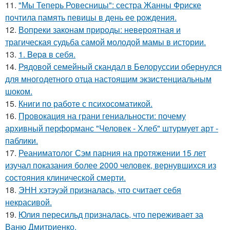
11.
"Мы Теперь Ровесницы": сестра Жанны Фриске
почтила память певицы в день ее рождения.
12.
Вопреки законам природы: невероятная и
трагическая судьба самой молодой мамы в истории.
13.
1. Bеpa в себя.
14.
Рядовой семейный скандал в Белоруссии обернулся
для многодетного отца настоящим экзистенциальным
шоком.
15.
Книги по работе с психосоматикой.
16.
Провокация на грани гениальности: почему
архивный перформанс "Человек - Хлеб" штурмует арт -
паблики.
17.
Реаниматолог Сэм парния на протяжении 15 лет
изучал показания более 2000 человек, вернувшихся из
состояния клинической смерти.
18.
ЭНН хэтэуэй призналась, что считает себя
некрасивой.
19.
Юлия пересильд призналась, что переживает за
Ваню Дмитриенко.