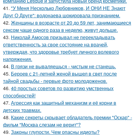
компанию Letique и запустила новый бренд косметики.
41.
"У Меня Несколько Любовников, И ОНИ НЕ Знают
Друг О Друге": водонаева шокировала признанием.
42.
Женщины в возрасте от 20 до 59 лет, занимающиеся
сексом чаще одного раза в неделю, живут дольше.
43.
Николай Амосов призывал не перекладывать
ответственность за свое состояние на врачей,
утверждая, что здоровье требует личного волевого
напряжения.
44.
В грязи не вываляешься - чистым не станешь.
45.
Бероев с 21-летней женой вышел в свет после
тайной свадьбы - первые фото молодоженов.
46.
40 простых советов по развитию умственных
способностей!
47.
Агрессия как защитный механизм и её корни в
детских травмах.
48.
Какие секреты скрывает обладатель премии "Оскар" -
фильм "Москва слезам не верит"?
49.
Законы глупости. Чем опасны идиоты?