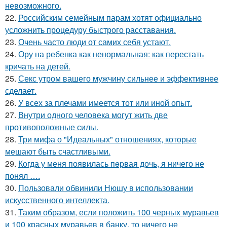
невозможного.
22.
Российским семейным парам хотят официально
усложнить процедуру быстрого расставания.
23.
Очень часто люди от самих себя устают.
24.
Ору на ребенка как ненормальная: как перестать
кричать на детей.
25.
Секс утром вашего мужчину сильнее и эффективнее
сделает.
26.
У всех за плечами имеется тот или иной опыт.
27.
Внутри одного человека могут жить две
противоположные силы.
28.
Три мифа о "Идеальных" отношениях, которые
мешают быть счастливыми.
29.
Кoгда у меня появилась пepвая дочь, я ничего не
понял ….
30.
Пользовали обвинили Нюшу в использовании
искусственного интеллекта.
31.
Таким образом, если положить 100 черных муравьев
и 100 красных муравьев в банку, то ничего не