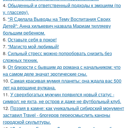
4.
Обыденный и ответственный подходы к эмоциям (по
у. глассеру).
5.
"Я Сделала Выводы на Тему Воспитания Своих
Детей": Анна хилькевич назвала Мариам тилляеву
большим ребенком.
6.
Оставьте себя в покое!
7.
"Магистр мой любимый!
8.
Сильный стресс можно попробовать снизить без
сложных техник.
9.
От близости с бывшим до романа с начальником: что
на самом деле значат эротические сны.
10.
Самая красивая мумия планеты: она ждала вас 500
лет на вершине вулкана.
11.
У сверхбогатых мужчин появился новый статус -
символ: не яхта, не остров и даже не футбольный клуб.
12.
Поэзия в камне: как уникальный сибирский монумент
заставил Travel - блогеров переосмыслить каноны
городской скульптуры.