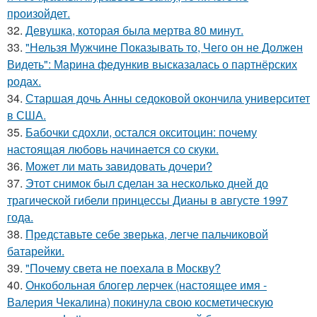
произойдет.
32.
Девушка, которая была мертва 80 минут.
33.
"Нельзя Мужчине Показывать то, Чего он не Должен
Видеть": Марина федункив высказалась о партнёрских
родах.
34.
Старшая дочь Анны седоковой окончила университет
в США.
35.
Бабочки сдохли, остался окситоцин: почему
настоящая любовь начинается со скуки.
36.
Может ли мать завидовать дочери?
37.
Этот снимок был сделан за несколько дней до
трагической гибели принцессы Дианы в августе 1997
года.
38.
Представьте себе зверька, легче пальчиковой
батарейки.
39.
"Почему света не поехала в Москву?
40.
Онкобольная блогер лерчек (настоящее имя -
Валерия Чекалина) покинула свою косметическую