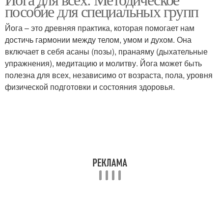
Йог для людей
Группы в йоге
пособие для специальных групп
Йога – это древняя практика, которая помогает нам
достичь гармонии между телом, умом и духом. Она
включает в себя асаны (позы), пранаяму (дыхательные
Пособия по йоге
Йоги для людей
упражнения), медитацию и молитву. Йога может быть
полезна для всех, независимо от возраста, пола, уровня
физической подготовки и состояния здоровья.