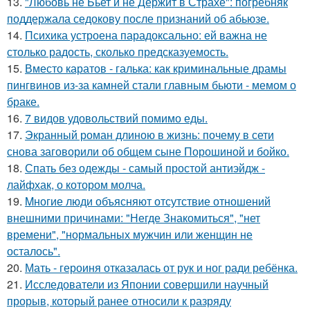
13.
"Любовь не Бьет и не Держит в Страхе": погребняк
поддержала седокову после признаний об абьюзе.
14.
Психика устроена парадоксально: ей важна не
столько радость, сколько предсказуемость.
15.
Вместо каратов - галька: как криминальные драмы
пингвинов из-за камней стали главным бьюти - мемом о
браке.
16.
7 видов удовольствий помимо еды.
17.
Экранный роман длиною в жизнь: почему в сети
снова заговорили об общем сыне Порошиной и бойко.
18.
Спать без одежды - самый простой антиэйдж -
лайфхак, о котором молча.
19.
Mногие люди объясняют отсутствие отношений
внешними причинами: "Негде Знакомиться", "нет
времени", "нормальных мужчин или женщин не
осталось".
20.
Мать - героиня отказалась от рук и ног ради ребёнка.
21.
Исследователи из Японии совершили научный
прорыв, который ранее относили к разряду