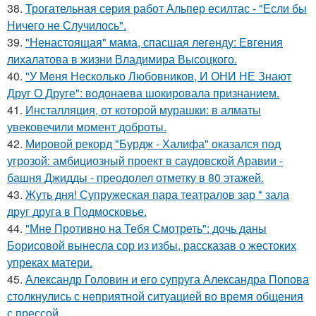
38.
Трогательная серия работ Альпер есилтас - "Если бы
Ничего не Случилось".
39.
"Ненастоящая" мама, спасшая легенду: Евгения
лихалатова в жизни Владимира Высоцкого.
40.
"У Меня Несколько Любовников, И ОНИ НЕ Знают
Друг О Друге": водонаева шокировала признанием.
41.
Инсталляция, от которой мурашки: в алматы
увековечили момент доброты.
42.
Мировой рекорд "Бурдж - Халифа" оказался под
угрозой: амбициозный проект в саудовской Аравии -
башня Джидды - преодолел отметку в 80 этажей.
43.
Жуть дня! Супружеская пара театралов зар * зала
друг друга в Подмосковье.
44.
"Мне Противно на Тебя Смотреть": дочь даны
Борисовой вынесла сор из избы, рассказав о жестоких
упреках матери.
45.
Александр Головин и его супруга Александра Попова
столкнулись с неприятной ситуацией во время общения
с прессой.