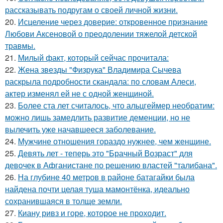
рассказывать подругам о своей личной жизни.
20.
Исцеление через доверие: откровенное признание
Любови Аксеновой о преодолении тяжелой детской
травмы.
21.
Милый факт, который сейчас прочитала:
22.
Жена звезды "Физрука" Владимира Сычева
раскрыла подробности скандала: по словам Алеси,
актер изменял ей не с одной женщиной.
23.
Более ста лет считалось, что альцгеймер необратим:
можно лишь замедлить развитие деменции, но не
вылечить уже начавшееся заболевание.
24.
Мужчине отношения гораздо нужнее, чем женщине.
25.
Девять лет - теперь это "Брачный Возраст" для
девочек в Афганистане по решению властей "талибана".
26.
На глубине 40 метров в районе батагайки была
найдена почти целая туша мамонтёнка, идеально
сохранившаяся в толще земли.
27.
Киану ривз и горе, которое не проходит.