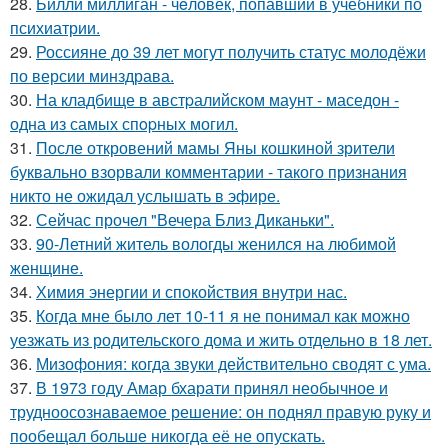
28.
Билли миллиган - чeловек, попавший в учебники по
психиатрии.
29.
Россияне до 39 лет могут получить статус молодёжи
по версии минздрава.
30.
На кладбище в австpалийском маунт - маседон -
одна из самых спopных могил.
31.
После откровений мамы Яны кошкиной зрители
буквально взорвали комментарии - такого признания
никто не ожидал услышать в эфире.
32.
Сейчас прочел "Вечера Близ Диканьки".
33.
90-Летний житель вологды женился на любимой
женщине.
34.
Химия энергии и спокойствия внутри нас.
35.
Когда мне было лет 10-11 я не понимал как можно
уезжать из родительского дома и жить отдельно в 18 лет.
36.
Мизофония: когда звуки действительно сводят с ума.
37.
В 1973 году Амар бхарати принял необычное и
трудноосознаваемое решение: он поднял правую руку и
пообещал больше никогда её не опускать.