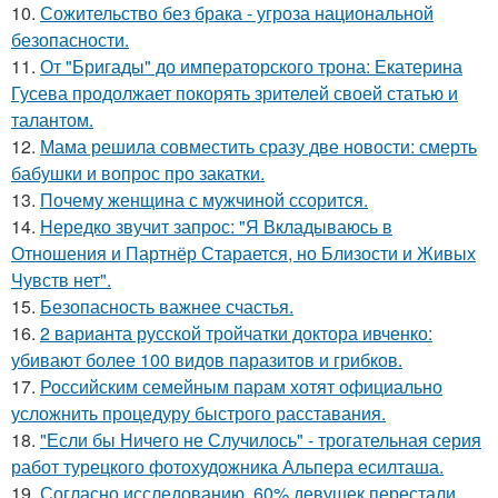
10.
Сожительство без брака - угроза национальной
безопасности.
11.
От "Бригады" до императорского трона: Екатерина
Гусева продолжает покорять зрителей своей статью и
талантом.
12.
Мама решила совместить сразу две новости: смерть
бабушки и вопрос про закатки.
13.
Почему женщина с мужчиной ссорится.
14.
Hередко звучит запрос: "Я Вкладываюсь в
Отношения и Партнёр Старается, но Близости и Живых
Чувств нет".
15.
Безопасность важнее счастья.
16.
2 варианта русской тройчатки доктора ивченко:
убивают более 100 видов паразитов и грибков.
17.
Российским семейным парам хотят официально
усложнить процедуру быстрого расставания.
18.
"Если бы Ничего не Случилось" - трогательная серия
работ турецкого фотохудожника Альпера есилташа.
19.
Согласно исследованию, 60% девушек перестали