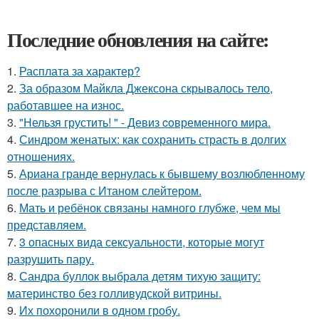
Последние обновления на сайте:
1.
Расплата за характер?
2.
За образом Майкла Джексона скрывалось тело,
работавшее на износ.
3.
"Нельзя грустить! " - Девиз coвременного мира.
4.
Синдром женатых: как сохранить страсть в долгих
отношениях.
5.
Ариана гранде вернулась к бывшему возлюбленному
после разрыва с Итаном слейтером.
6.
Мать и ребёнок связаны намного глубже, чем мы
представляем.
7.
3 опасных вида сексуальности, которые могут
разрушить пару.
8.
Сандра буллок выбрала детям тихую защиту:
материнство без голливудской витрины.
9.
Их похоронили в одном гробу.