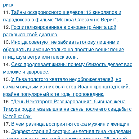
риск.
11.
Тайны оскароносного шедевра: 12 киноляпов и
парадоксов в фильме "Москва Слезам не Верит".
12.
Госпитализированная в онкоцентр Анита цой
раскрыла свой диагноз.
13.
Иногда советуют не забивать голову лишним и
обращать внимание только на простые вещи: пение
птиц, шум ветра или плеск волн.
14.
Секс продлевает жизнь: почему близость делает вас
моложе и здоровее.
15.
У Льва толстого хватало недоброжелателей, но
самым видным из них был отец Иоанн кронштадтский,
крайне популярный в те годы проповедник.
16.
"День Некоторого Разочарования": бывшая жена
Тимура родригеза вышла на связь после его свадьбы с
Катей кабак.
17.
В чем разница восприятия секса мужчин и женщин.
18.
Эффект старшей сестры: 50-летняя тина канделаки
затмила всех на красной дорожке вместе с 25-летней