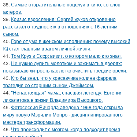
38.
Самые отвратительные поцелуи в кино, со слов
актеров.
39.
Кризис взросления: Сергей жуков откровенно
рассказал о трудностях в отношениях с 16-летним
сыном.
40.
Горе от ума в женском исполнении: почему высокий
IQ стал главным врагом личной жизни.
41.
Том Круз в Ссср: визит, о котором мало кто знал.
42.
Не нужно лупить молотком и зажимать в дверях:
показываю хитрость как легко очистить грецкие орехи.
43.
Кто бы знал, что у красавчика колина фаррела
трагедия со старшим сыном Джеймсом.
44.
"Ненастоящая" мама, спасшая легенду: Евгения
лихалатова в жизни Владимира Высоцкого.
45.
Фотосессия Ричарда аведона 1958 года открыла
миру новую Мэрилин Монро - дисциплинированного
мастера трансформации.
46.
Что происходит с мозгом, когда подходит время
сдачи дедлайна?