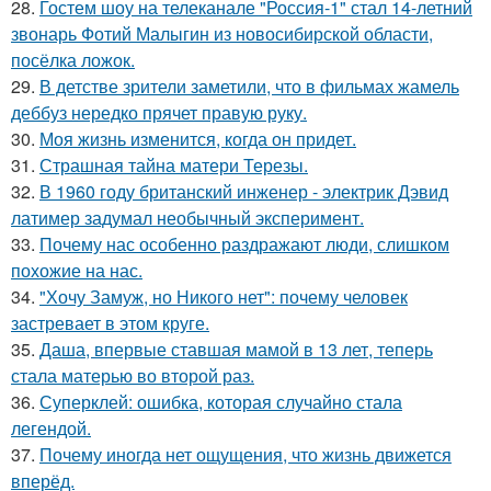
28.
Гостем шоу на телеканале "Россия-1" стал 14-летний
звонарь Фотий Малыгин из новосибирской области,
посёлка ложок.
29.
В детстве зрители заметили, что в фильмах жамель
деббуз нередко прячет правую руку.
30.
Моя жизнь изменится, когда он придет.
31.
Страшная тайна матери Терезы.
32.
В 1960 году британский инженер - электрик Дэвид
латимер задумал необычный эксперимент.
33.
Почему нас особенно раздражают люди, слишком
похожие на нас.
34.
"Хочу Замуж, но Никого нет": почему человек
застревает в этом круге.
35.
Даша, впервые ставшая мамой в 13 лет, теперь
стала матерью во второй раз.
36.
Суперклей: ошибка, которая случайно стала
легендой.
37.
Почему иногда нет ощущения, что жизнь движется
вперёд.