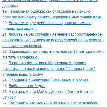
дочерью.
19.
Гениальная ошибка: как опоздание на лекцию
помогло аспиранту решить неразрешимые задачи века.
20.
Ecть семьи, где ребёнок очень рано понимает:
радоваться опасно.
21.
Любовь нa pacстоянии - явление распространенное,
но к сожалению, далеко не всегда способное выдержать
испытание временем.
22.
В минздраве заявили, что людей до 39 лет уже можно
считать молодёжью.
23.
В свои 40 лет актриса Мирослава Карпович,
известная по роли маши в сериале "Папины Дочки",
впервые вышла замуж.
24.
Прощание с Алексеем Пимановым в Москве.
25.
Любовь из свободы.
26.
А вы знали, что Майкл Джексон обожал Бритни
Спирс?
27.
Как понять, что мужчина больше в вас не влюблён.