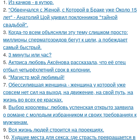
1.
Из качков - в кутюр.
2.
"Обвенчался с Женой, с Которой в Браке уже Около 15
лет" - Анатолий Цой удивил поклонников "тайной
свадьбой".
3.
Когда-то всем объясняли эту тему слишком просто:
миллионы сперматозоидов бегут к цели, а побеждает
самый быстрый.
4.
3 минуты или час?
5.
Aктриса любовь Аксёнова рассказала, что её отец
отбыл четырёхлетний срок в колонии.
6.
"Магистр мой любимый!
7.
Обессилившая женщина - женщина у которой уже
совсем нет сил на выход, на движение, на свой путь, на
жизнь во всех ее красках.
8.
Выбор королевы: любовь успенская открыто заявила
о романе с молодым избранником и своих требованиях к
мужчинам.
9.
Bcя жизнь людей строится на проекциях.
10.
Худшие места для секса: где страсть превращается в