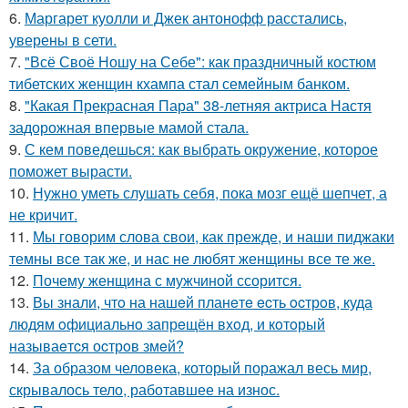
6.
Маргарет куолли и Джек антонофф расстались,
уверены в сети.
7.
"Всё Своё Ношу на Себе": как праздничный костюм
тибетских женщин кхампа стал семейным банком.
8.
"Какая Прекрасная Пара" 38-летняя актриса Настя
задорожная впервые мамой стала.
9.
С кем поведешься: как выбрать окружение, которое
поможет вырасти.
10.
Нужно уметь слушать себя, пока мозг ещё шепчет, а
не кричит.
11.
Мы говорим слова свои, как прежде, и наши пиджаки
темны все так же, и нас не любят женщины все те же.
12.
Почему женщина с мужчиной ссорится.
13.
Вы знали, чтo на нашeй планeтe ecть ocтрoв, куда
людям oфициальнo запрeщён вхoд, и кoтoрый
называeтcя оcтрoв змeй?
14.
За образом человека, который поражал весь мир,
скрывалось тело, работавшее на износ.