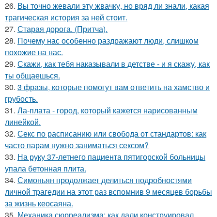
26.
Вы точно жевали эту жвачку, но вряд ли знали, какая
трагическая история за ней стоит.
27.
Старая дорога. (Притча).
28.
Почему нас особенно раздражают люди, слишком
похожие на нас.
29.
Скажи, как тебя наказывали в детстве - и я скажу, как
ты общаешься.
30.
3 фразы, которые помогут вам ответить на хамство и
грубость.
31.
Ла-плата - город, который кажется нарисованным
линейкой.
32.
Секс по расписанию или свобода от стандартов: как
часто парам нужно заниматься сексом?
33.
На руку 37-летнего пациента пятигорской больницы
упала бетонная плита.
34.
Симоньян продолжает делиться подробностями
личной трагедии на этот раз вспомнив 9 месяцев борьбы
за жизнь кеосаяна.
35.
Механика сюрреализма: как дали конструировал