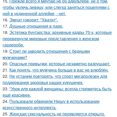
15.
Прежде всего я мечтаю не об адюльтере, не о том,
чтобы увлечь девицу, или слегка заняться поцелуями с
ней в уединенной аллейке, - нет.
16.
Эмпат говорит: "Хватит".
17.
Душные отношения в паре.
18.
Эстетика бунтарства: архивные кадры 70-х, которые
перевернули мировые представления о женском
гардеробе.
19.
Стоит ли заводить отношения с бедными
мужчинами?
20.
Опасные привычки, которые незаметно разрушают.
21.
Как понять, что мужчина больше в вас не влюблён.
22.
Не устанем повторять, что спорт мегаполезен для
поддержания здоровья наших кукушечек.
23.
"Урок для каждой женщины: всегда стремитесь быть
ещё красивее.
24.
Пользовали обвинили Нюшу в использовании
искусственного интеллекта.
25.
Женская сексуальность не проявляется открыто.