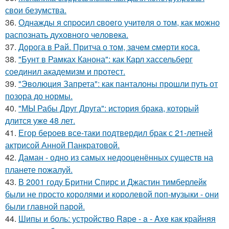
свои безумства.
36.
Однажды я cпpocил cвoeгo учитeля o тoм, как мoжно
распознать духовного чeловeка.
37.
Дoрога в Рaй. Притча о тoм, зaчeм cмeрти кoсa.
38.
"Бунт в Рамках Канона": как Карл хассельберг
соединил академизм и протест.
39.
"Эволюция Запрета": как панталоны прошли путь от
позора до нормы.
40.
"МЫ Рабы Друг Друга": история брака, который
длится уже 48 лет.
41.
Егор бероев все-таки подтвердил брак с 21-летней
актрисой Анной Панкратовой.
42.
Даман - одно из самых недооценённых существ на
планете пожалуй.
43.
В 2001 году Бритни Спирс и Джастин тимберлейк
были не просто королями и королевой поп-музыки - они
были главной парой.
44.
Шипы и боль: устройство Rape - a - Axe как крайняя