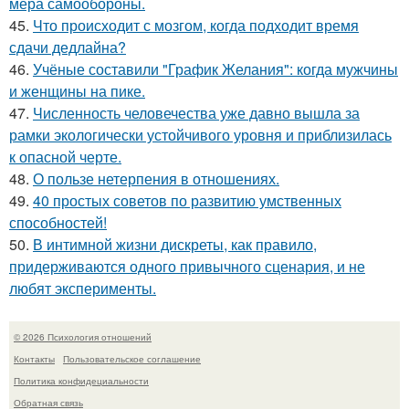
мера самообороны.
45.
Что происходит с мозгом, когда подходит время
сдачи дедлайна?
46.
Учёные составили "График Желания": когда мужчины
и женщины на пике.
47.
Численность человечества уже давно вышла за
рамки экологически устойчивого уровня и приблизилась
к опасной черте.
48.
О пользе нетерпения в отношениях.
49.
40 простых советов по развитию умственных
способностей!
50.
В интимной жизни дискреты, как правило,
придерживаются одного привычного сценария, и не
любят эксперименты.
© 2026 Психология отношений
Контакты
Пользовательское соглашение
Политика конфидециальности
Обратная связь