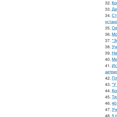
32.
Ко
33.
Де
34.
Ст
устан
35.
Од
36.
Мо
37.
"Э
38.
Уч
39.
Не
40.
Ми
41.
Ис
актри
42.
Пл
43.
"У
44.
Ко
45.
Тя
46.
40
47.
Уч
48.
5 