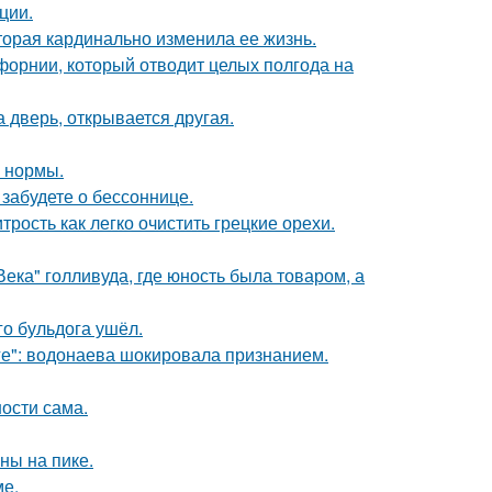
ции.
торая кардинально изменила ее жизнь.
форнии, который отводит целых полгода на
а дверь, открывается другая.
о нормы.
забудете о бессоннице.
рость как легко очистить грецкие орехи.
ека" голливуда, где юность была товаром, а
го бульдога ушёл.
е": водонаева шокировала признанием.
ости сама.
ны на пике.
ме.