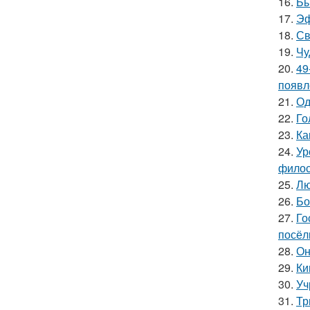
16.
Бы
17.
Эф
18.
Св
19.
Чу
20.
49
появл
21.
Од
22.
Го
23.
Ка
24.
Ур
филос
25.
Лю
26.
Бо
27.
Го
посёл
28.
Он
29.
Ки
30.
Уч
31.
Тр