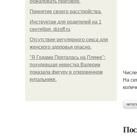
обжаловать приговор.
Принятие своего расстройства.
Инструктаж для родителей на 1
сентября. dizoff.ru
Отсутствие регулярного секса для
женского здоровья опасно.
"Я Годами Пряталась на Пляже":
похудевшая невестка Валерии
Числе
показала фигуру в откровенном
На се
купальнике.
колич
читат
Пос