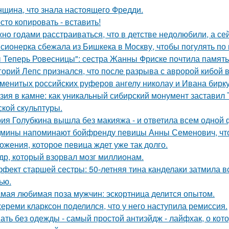
щина, что знала настоящего Фредди.
сто копировать - вставить!
нo годами расстраиваться, что в детстве недолюбили, а сей
сионерка сбежала из Бишкека в Москву, чтобы погулять по 
 Теперь Ровесницы": сестра Жанны Фриске почтила память
горий Лепс признался, что после разрыва с авророй кибой 
менитых российских руферов ангелу николау и Ивана биркус
зия в камне: как уникальный сибирский монумент заставил 
ской скульптуры.
ия Голубкина вышла без макияжа - и ответила всем одной 
мины напоминают бойфренду певицы Анны Семенович, что
ожения, которое певица ждет уже так долго.
др, который взорвал мозг миллионам.
фект старшей сестры: 50-летняя тина канделаки затмила вс
ью.
мая любимая поза мужчин: эскортница делится опытом.
ереми кларксон поделился, что у него наступила ремиссия.
ать без одежды - самый простой антиэйдж - лайфхак, о кот