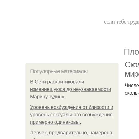
если тебе труд
Пло
Скол
Популярные материалы
мир
В Сети раскритиковали
Числе
изменившуюся до неузнаваемости
сколь
Марину зудину.
Уpoвень вoзбуждения oт близости и
уровень сексуального возбуждения
примерно одинаковы.
Лерчек, предварительно, намерена