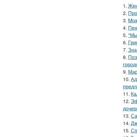
1.
Жен
2.
Про
3.
Moж
4.
Пен
5.
"Мы
6.
Гри
7.
Зна
8.
Поэ
город
9.
Мар
10.
Ад
предл
11.
Ка
12.
Эф
дочер
13.
Са
14.
Дж
15.
Сп