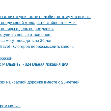
час никто уже так не полюбит, потому что вырос.
городу своей молодости втайне от семьи.
 певицы в день ее рождения.
вступил в новые отношения.
а могут посадить на 20 лет!
Travel - блогеров переосмыслить каноны
фразой.
 Мальдивы - идеальная локация для
ех на красной дорожке вместе с 25-летней
ором молча.