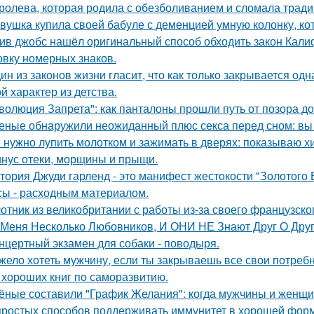
ролева, которая родила с обезболиванием и сломала тради
вушка купила своей бабуле с деменцией умную колонку, ко
ив джобс нашёл оригинальный способ обходить закон Кали
овку номерных знаков.
ин из законов жизни гласит, что как только закрывается одн
й характер из детства.
волюция Запрета": как панталоны прошли путь от позора д
еные обнаружили неожиданный плюс секса перед сном: вы 
 нужно лупить молотком и зажимать в дверях: показываю хит
нус отеки, морщины и прыщи.
тория Джуди гарленд - это манифест жестокости "Золотого В
сы - расходным материалом.
отник из великобритании с работы из-за своего французско
 Меня Несколько Любовников, И ОНИ НЕ Знают Друг О Друг
нцертный экзамен для собаки - поводыря.
жело хотеть мужчину, если ты закрываешь все свои потребн
 хороших книг по саморазвитию.
ёные составили "График Желания": когда мужчины и женщи
простых способов поддерживать иммунитет в хорошей фор