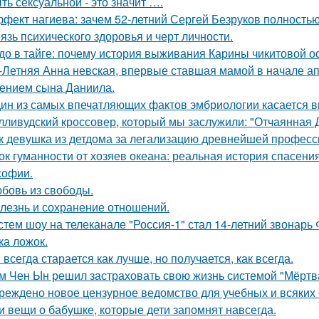
ть сексуальной - это значит ….
фект нагиева: зачем 52-летний Сергей Безруков полность
язь психического здоровья и черт личности.
до в тайге: почему история выживания Карины чикитовой ос
-Летняя Анна невская, впервые ставшая мамой в начале апр
ением сына Даниила.
ин из самых впечатляющих фактов эмбриологии касается в
лливудский кроссовер, который мы заслужили: "Отчаянная 
к девушка из детдома за легализацию древнейшей професс
ок гуманности от хозяев океана: реальная история спасения
офии.
бовь из свободы.
лезнь и сохранение отношений.
стем шоу на телеканале "Россия-1" стал 14-летний звонарь
ка ложок.
 всегда старается как лучше, но получается, как всегда.
м Чен Ын решил застраховать свою жизнь системой "Мёртва
реждено новое цензурное ведомство для учебных и всяких 
и вещи о бабушке, которые дети запомнят навсегда.