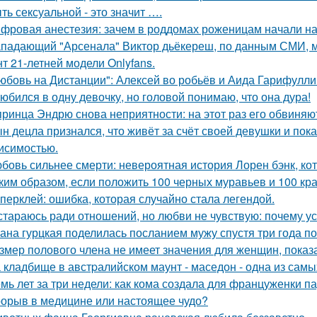
ть сексуальной - это значит ….
фровая анестезия: зачем в роддомах роженицам начали над
падающий "Арсенала" Виктор дьёкереш, по данным СМИ, мо
нт 21-летней модели Onlyfans.
юбовь на Дистанции": Алексей во робьёв и Аида Гарифулли
юбился в одну девочку, но головой понимаю, что она дура!
принца Эндрю снова неприятности: на этот раз его обвиняю
н децла признался, что живёт за счёт своей девушки и пок
исимостью.
бовь сильнее смерти: невероятная история Лорен бэнк, кот
ким образом, если положить 100 черных муравьев и 100 кра
перклей: ошибка, которая случайно стала легендой.
стараюсь ради отношений, но любви не чувствую: почему ус
ана гурцкая поделилась посланием мужу спустя три года по
змер полового члена не имеет значения для женщин, показа
 кладбище в австpалийском маунт - маседон - одна из самы
мь лет за три недели: как кома создала для француженки п
орыв в медицине или настоящее чудо?