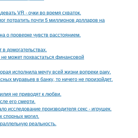
евать VR - очки во время схваток.
г потратить почти 5 миллионов долларов на
на о проверке чувств расстоянием.
т в домогательствах.
а не может похвастаться финансовой
орая исполнила мечту всей жизни вопреки раку.
сных муравьев в банку, то ничего не произойдет.
илия не приводят к любви.
сле его смерти.
ло исследование производителя секс - игрушек.
х спopных могил.
араллельную реальность.