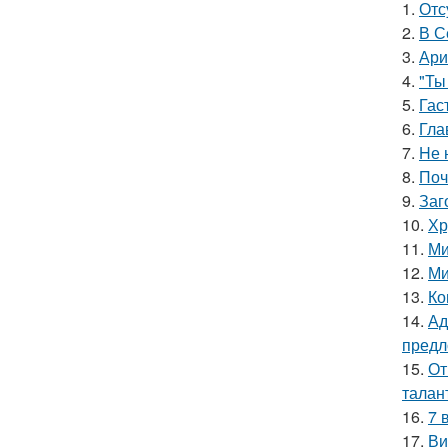
1.
Отс
2.
В С
3.
Ари
4.
"Ты
5.
Гас
6.
Гла
7.
Hе 
8.
Поч
9.
Заг
10.
Хр
11.
Ми
12.
Ми
13.
Ко
14.
Ад
предл
15.
От
талан
16.
7 
17.
Ви