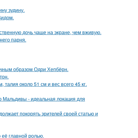
ну зудину.
Видом.
ственную дочь чаще на экране, чем вживую.
него парня.
речным образом Одри Хепбёрн.
тон.
 талия около 51 см и вес всего 45 кг.
 Мальдивы - идеальная локация для
должает покорять зрителей своей статью и
о её главной ролью.