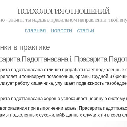
ПСИХОЛОГИЯ ОТНОШЕНИЙ
но - значит, ты идешь в правильном направлении. твой вн
главная
новости
статьи
нки в практике
сарита Падоттанасана i. Прасарита Падо
рита падоттанасана отлично прорабатывает подколенные с
укрепляет и тонизирует позвоночник, органы грудной и брюшн
лизует работу кишечника, улучшает подвижность тазобедре
рита падоттанасана хорошо успокаивает нервную систему 
вопоказания при выполнении асаны Прасарита падоттанас
вмы подколенных сухожилийВ данных случаях ни в коем слу