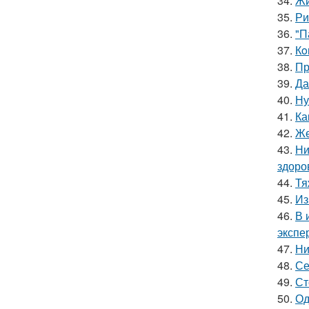
34.
Жи
35.
Ри
36.
"П
37.
Кo
38.
Пр
39.
Да
40.
Ну
41.
Ка
42.
Же
43.
Ни
здоро
44.
Тя
45.
Из
46.
В 
экспе
47.
Ни
48.
Се
49.
Ст
50.
Од