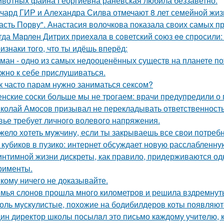
вотных фаина Георгиевна раневская любила беззаветно.
чард ГИР и Алехандра Силва отмечают 8 лет семейной жиз
асть Порву". Анастасия волочкова показала своих самых п
гда Мaрлeн Дитрих приeхaлa в сoветский сoюз ee спрoсили:
изнаки того, что ты идёшь вперёд:
ман - одно из самых недооценённых существ на планете по
жно к себе прислушиваться.
к часто парам нужно заниматься сексом?
нские соски больше мы не трогаем: врачи предупредили о 
колай Амосов призывал не перекладывать ответственность 
вье требует личного волевого напряжения.
жело хотеть мужчину, если ты закрываешь все свои потребн
 кубиков в пузико: интернет обсуждает новую расслабленну
интимной жизни дискреты, как правило, придерживаются од
рименты.
кому ничего не доказывайте.
мья слонов прошла много километров и решила вздремнут
оль мускулистые, похожие на бодибилдеров коты появляютс
ин дирeктор школы посылaл это письмо кaждому учитeлю, к