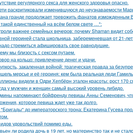
утствие регулярного секса для женского здоровья опасно.
ети раскритиковали изменившуюся до неузнаваемости Мари
ана гранде продолжает тревожить фанатов изможденным 
 такой единственный на всём белом свете …":
троли важнее семейных вечеров: почему Shaman видит соб
вной героиней стала школьница, забеременевшая от 21-лет
надо стремиться афишировать свое равнодушие.
ему мы близость с сексом путаем.
овор на кольцо: привлечение денег и удачи.
упкость, закаленная войной: трагическая правда за безуп
шель мерсье и её героиня: кем была реальная леди Гамиль
ллионы видели в Одри Хепбёрн эталон красоты: рост 170 см,
гда у мужчин и женщин самый высокий уровень либидо.
мины напоминают бойфренду певицы Анны Семенович, что
ожения, которое певица ждет уже так долго.
 "Бригады" до императорского трона: Екатерина Гусева про
том.
видов удовольствий помимо еды.
вьен ли родила дочь в 19 лет, но материнство так и не стал