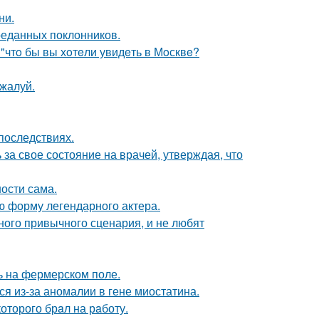
ни.
реданных поклонников.
 "чтo бы вы хoтeли увидeть в Мoсквe?
жалуй.
последствиях.
за свое состояние на врачей, утверждая, что
ости сама.
ю форму легендарного актера.
ного привычного сценария, и не любят
ь на фермерском поле.
я из-за аномалии в гене миостатина.
оторого брaл на рaботу.