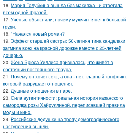
16.
Мария Голубкина вышла без макияжа - и ответила
всем одной фразой.
17.
Учёные объяснили, почему мужчин тянет к большой
груди.
18.
"Начался новый роман?
19.
Эффект старшей сестры: 50-летняя тина канделаки
затмила всех на красной дорожке вместе с 25-летней
дочерью.
20.
Жена Брюса Уиллиса призналась, что живёт в
состоянии постоянного траура.
21.
Почему он хочет секс, а она - нет: главный конфликт,
который разрушает отношения.
22.
Душные отношения в паре.
23.
Сила аутентичности: реальная история казанского
самородка розы Хайруллиной, переписавшей правила
моды и кино.
24.
Российские дедушки на тропу демографического
наступления вышли.