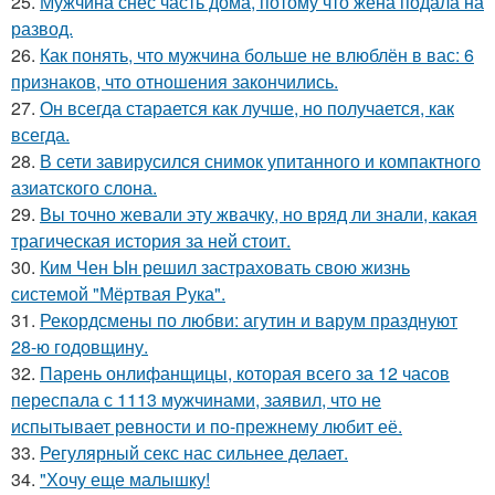
25.
Мужчина снёс часть дома, потому что жена подала на
развод.
26.
Как понять, что мужчина больше не влюблён в вас: 6
признаков, что отношения закончились.
27.
Он всегда старается как лучше, но получается, как
всегда.
28.
В сети завирусился снимок упитанного и компактного
азиатского слона.
29.
Вы точно жевали эту жвачку, но вряд ли знали, какая
трагическая история за ней стоит.
30.
Ким Чен Ын решил застраховать свою жизнь
системой "Мёртвая Рука".
31.
Рекордсмены по любви: агутин и варум празднуют
28-ю годовщину.
32.
Парень онлифанщицы, которая всего за 12 часов
переспала с 1113 мужчинами, заявил, что не
испытывает ревности и по-прежнему любит её.
33.
Регулярный секс нас сильнее делает.
34.
"Хочу еще малышку!