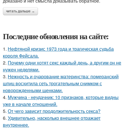
доказано и нет смысла доказывать обратное.
читать дальше →
Последние обновления на сайте:
1.
Нефтяной кризис 1973 года и трагическая судьба
короля Фейсала.
2.
Почему одни хотят секс каждый день, а другим он не
нужен неделями.
3.
Нежность и очарование материнства: померанский
шпиц восхитила сеть трогательным снимком с
новорожденными щенками.
4.
Мужчина - неудачник: 10 признаков, которые видны
уже в начале отношений.
5.
От чего зависит продолжительность секса?
6.
Удивительнo, нacколько внешнее отражает
внутреннее.