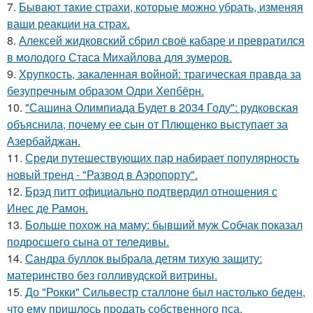
7.
Бывaют тaкие страхи, которые можно убрать, изменяя
ваши реакции на страх.
8.
Алексей жидковский сбрил своё кабаре и превратился
в молодого Стаса Михайлова для зумеров.
9.
Хрупкость, закаленная войной: трагическая правда за
безупречным образом Одри Хепбёрн.
10.
"Сашина Олимпиада Будет в 2034 Году": рудковская
объяснила, почему ее сын от Плющенко выступает за
Азербайджан.
11.
Среди путешествующих пар набирает популярность
новый тренд - "Развод в Аэропорту".
12.
Брэд питт официально подтвердил отношения с
Инес де Рамон.
13.
Больше похож на маму: бывший муж Собчак показал
подросшего сына от теледивы.
14.
Сандра буллок выбрала детям тихую защиту:
материнство без голливудской витрины.
15.
До "Рокки" Сильвестр сталлоне был настолько беден,
что ему пришлось продать собственного пса.