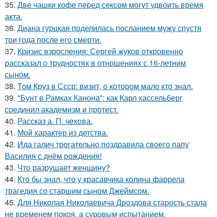
35.
Две чашки кофе перед сексом могут удвоить время
акта.
36.
Диана гурцкая поделилась посланием мужу спустя
три года после его смерти.
37.
Кризис взросления: Сергей жуков откровенно
рассказал о трудностях в отношениях с 16-летним
сыном.
38.
Том Круз в Ссср: визит, о котором мало кто знал.
39.
"Бунт в Рамках Канона": как Карл хассельберг
соединил академизм и протест.
40.
Рассказ а. П. чехова.
41.
Мой характер из детства.
42.
Ида галич трогательно поздравила своего папу
Василия с днём рождения!
43.
Что разрушает женщину?
44.
Кто бы знал, что у красавчика колина фаррела
трагедия со старшим сыном Джеймсом.
45.
Для Николая Николаевича Дроздова старость стала
не временем покоя, а суровым испытанием.