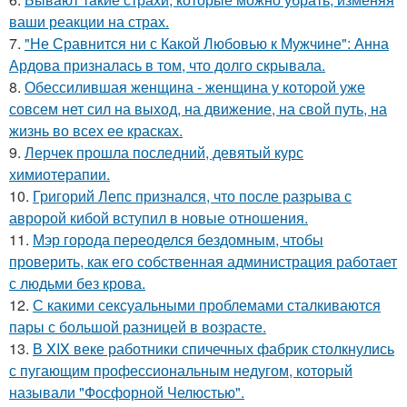
ваши реакции на страх.
7.
"Не Сравнится ни с Какой Любовью к Мужчине": Анна
Ардова призналась в том, что долго скрывала.
8.
Обессилившая женщина - женщина у которой уже
совсем нет сил на выход, на движение, на свой путь, на
жизнь во всех ее красках.
9.
Лерчек прошла последний, девятый курс
химиотерапии.
10.
Григорий Лепс признался, что после разрыва с
авророй кибой вступил в новые отношения.
11.
Мэр города переоделся бездомным, чтобы
проверить, как его собственная администрация работает
с людьми без крова.
12.
С какими сексуальными проблемами сталкиваются
пары с большой разницей в возрасте.
13.
В XIX веке работники спичечных фабрик столкнулись
с пугающим профессиональным недугом, который
называли "Фосфорной Челюстью".