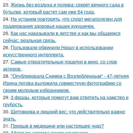
23.
Жизнь без воздуха и полива: секрет вечного сада в
бутылке, который растет сам уже 54 года.
24.
Не устанем повторять, что спорт мегаполезен для
поддержания здоровья наших кукушечек.
25.
Как нас наказывали в детстве и как мы общаемся
сейчас: реальная связь.
26.
Пользовали обвинили Нюшу в использовании
искусственного интеллекта.
27.
Самые отвратительные поцелуи в кино, со слов
актеров.
28.
"Опубликовала Снимок с Возлюбленным" - 47-летняя
Ирина пегова выложила совместную фотографию со
своим молодым избранником.
29.
3 фразы, которые помогут вам ответить на хамство и
грубость.
30.
Щитовидка и лишний вес: что действительно важно
знать.
31.
Прорыв в медицине или настоящее чудо?
32.
Аборт по-новому: зачем чиновники