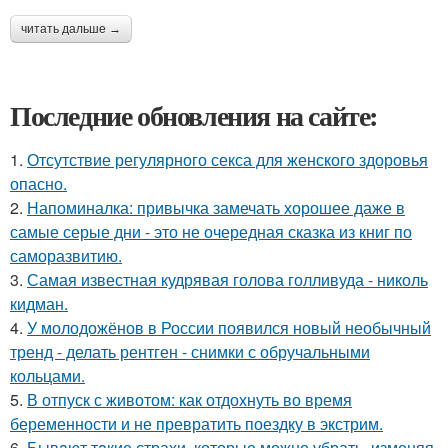
читать дальше →
Последние обновления на сайте:
1.
Отсутствие регулярного секса для женского здоровья
опасно.
2.
Напоминалка: привычка замечать хорошее даже в
самые серые дни - это не очередная сказка из книг по
саморазвитию.
3.
Самая известная кудрявая голова голливуда - николь
кидман.
4.
У молодожёнов в России появился новый необычный
тренд - делать рентген - снимки с обручальными
кольцами.
5.
В отпуск с животом: как отдохнуть во время
беременности и не превратить поездку в экстрим.
6.
Бывaют тaкие страхи, которые можно убрать, изменяя