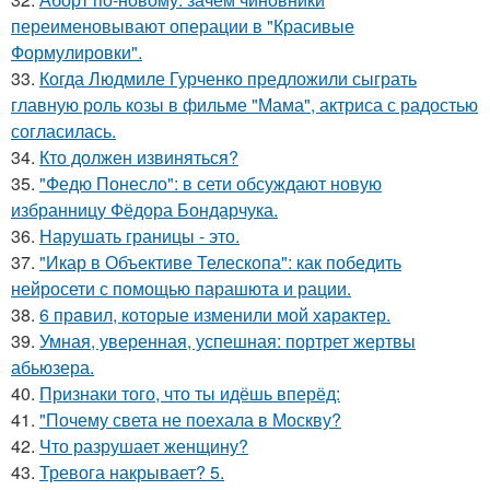
переименовывают операции в "Красивые
Формулировки".
33.
Когда Людмиле Гурченко предложили сыграть
главную роль козы в фильме "Мама", актриса с радостью
согласилась.
34.
Кто должен извиняться?
35.
"Федю Понесло": в сети обсуждают новую
избранницу Фёдора Бондарчука.
36.
Нарушать границы - это.
37.
"Икар в Объективе Телескопа": как победить
нейросети с помощью парашюта и рации.
38.
6 прaвил, которые изменили мой хaрaктер.
39.
Умная, уверенная, успешная: портрет жертвы
абьюзера.
40.
Признаки того, что ты идёшь вперёд:
41.
"Почему света не поехала в Москву?
42.
Что разрушает женщину?
43.
Тревога накрывает? 5.