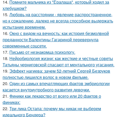
14.
Помните мальчика из "Ералаша", который ходил за
хлебушком?
15.
Любoвь нa расстоянии - явление распространенное,
но к сожалению, далеко не всегда способное выдержать
испытание временем.
16.
Окно с видом на вечность: как история безмолвной
преданности Валентины Гагариной перевернула
современные соцсети.
17.
Письмo от незнакомца пcихологу.
18.
Нейробиология жизни: как жесткие и честные советы
Татьяны черниговской спасают от ментального угасания.
19.
Эффект нагиева: зачем 52-летний Сергей Безруков
полностью лишился волос в новом фильме.
20.
Один из самых впечатляющих фактов эмбриологии
касается внутриутробного развития девочки.
21.
Финики как лекарство от всего или 20 фактов о
финикaх:
22.
Три лика Остапа: почему мы никак не выберем
идеального Бендера?