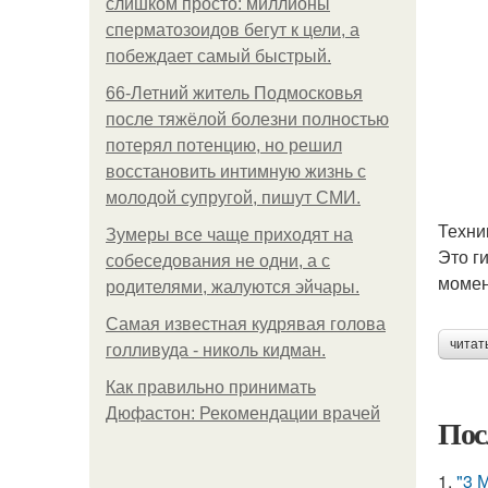
слишком просто: миллионы
сперматозоидов бегут к цели, а
побеждает самый быстрый.
66-Летний житель Подмосковья
после тяжёлой болезни полностью
потерял потенцию, но решил
восстановить интимную жизнь с
молодой супругой, пишут СМИ.
Техни
Зумеры все чаще приходят на
Это г
собеседования не одни, а с
момен
родителями, жалуются эйчары.
Самая известная кудрявая голова
читат
голливуда - николь кидман.
Как правильно принимать
Дюфастон: Рекомендации врачей
Пос
1.
"3 