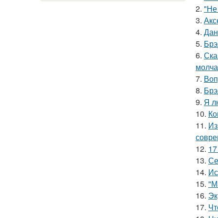
2.
"Не
3.
Акс
4.
Дан
5.
Брэ
6.
Ска
молча
7.
Воп
8.
Брэ
9.
Я л
10.
Ко
11.
Из
совре
12.
17
13.
Се
14.
Ис
15.
"М
16.
Эк
17.
Чт