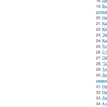
18.
Ци
19.
Вы
оcтрo
20.
Не
21.
Ка
22.
Юл
23.
Эф
24.
Ка
25.
То
26.
Ст
27.
Об
28.
"З
29.
Та
30.
До
демен
31.
Но
32.
Не
33.
Ла
34.
А 