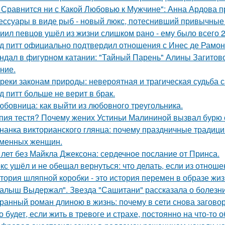
 Сравнится ни с Какой Любовью к Мужчине": Анна Ардова пр
ессуары в виде рыб - новый люкс, потеснивший привычные 
иил певцов ушёл из жизни слишком рано - ему было всего 2
д питт официально подтвердил отношения с Инес де Рамон
ндал в фигурном катании: "Тайный Парень" Алины Загитовой
ние.
реки законам природы: невероятная и трагическая судьба 
д питт больше не верит в брак.
юбовница: как выйти из любовного треугольника.
пия тестя? Почему жених Устиньи Малининой вызвал бурю 
нанка викторианского глянца: почему праздничные традиц
менных женщин.
 лет без Майкла Джексона: сердечное послание от Принса.
кс ушёл и не обещал вернуться: что делать, если из отноше
тория шляпной коробки - это история перемен в образе жиз
алыш Выдержал". Звезда "Сашитани" рассказала о болезни
ранный роман длиною в жизнь: почему в сети снова загов
о будет, если жить в тревоге и страхе, постоянно на что-то 