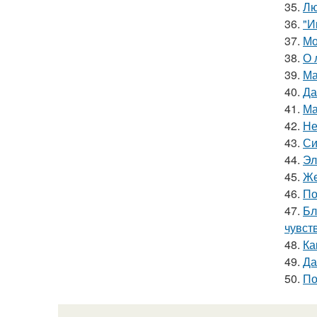
35.
Лю
36.
"И
37.
Мо
38.
О 
39.
Ма
40.
Да
41.
Ма
42.
Не
43.
Си
44.
Эл
45.
Же
46.
По
47.
Бл
чувст
48.
Ка
49.
Да
50.
По