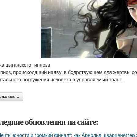
ка цыганского гипноза
ипноз, происходящий наяву, в бодрствующем для жертвы со
тального погружения человека в управляемый транс.
ь дальше →
ледние обновления на сайте:
Мечты юности и громкий финал": как Арнольд шварценеггер