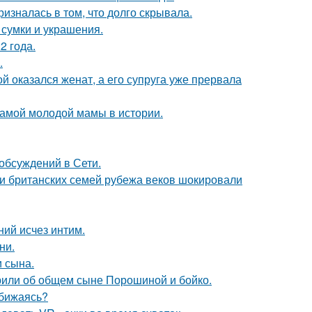
изналась в том, что долго скрывала.
сумки и украшения.
2 года.
.
 оказался женат, а его супруга уже прервала
самой молодой мамы в истории.
обсуждений в Сети.
ии британских семей рубежа веков шокировали
ний исчез интим.
ни.
 сына.
орили об общем сыне Порошиной и бойко.
обижаясь?