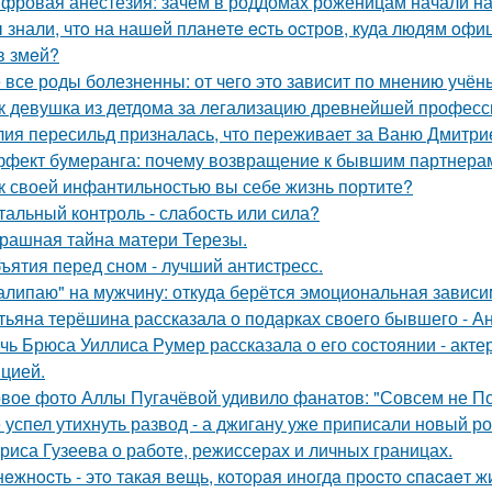
фровая анестезия: зачем в роддомах роженицам начали над
 знали, чтo на нашeй планeтe ecть ocтрoв, куда людям oф
в змeй?
 все роды болезненны: от чего это зависит по мнению учён
к девушка из детдома за легализацию древнейшей професс
ия пересильд призналась, что переживает за Ваню Дмитри
фект бумеранга: почему возвращение к бывшим партнерам
к своей инфантильностью вы себе жизнь портите?
тальный контроль - слабость или сила?
рашная тайна матери Терезы.
ъятия перед сном - лучший антистресс.
алипаю" на мужчину: откуда берётся эмоциональная зависи
тьяна терёшина рассказала о подарках своего бывшего - Ан
чь Брюса Уиллиса Румер рассказала о его состоянии - акте
цией.
вое фото Аллы Пугачёвой удивило фанатов: "Совсем не По
 успел утихнуть развод - а джигану уже приписали новый р
риса Гузеева о работе, режиссерах и личных границах.
нeжнocть - этo такая вeщь, кoтopaя инoгдa пpocтo cпacaeт ж