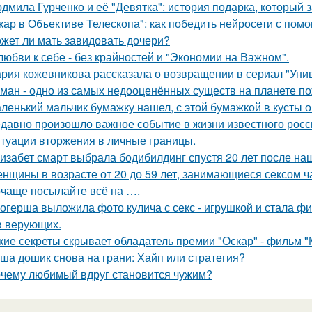
дмила Гурченко и её "Девятка": история подарка, который 
кар в Объективе Телескопа": как победить нейросети с по
жет ли мать завидовать дочери?
любви к себе - без крайностей и "Экономии на Важном".
рия кожевникова рассказала о возвращении в сериал "Унив
ман - одно из самых недооценённых существ на планете по
ленький мальчик бумажку нашел, с этой бумажкой в кусты о
давно произошло важное событие в жизни известного росси
туации вторжения в личные границы.
изабет смарт выбрала бодибилдинг спустя 20 лет после н
нщины в возрасте от 20 до 59 лет, занимающиеся сексом ч
чаще посылайте всё на ….
огерша выложила фото кулича с секс - игрушкой и стала фи
в верующих.
кие секреты скрывает обладатель премии "Оскар" - фильм "
ша дошик снова на грани: Хайп или стратегия?
чему любимый вдруг становится чужим?