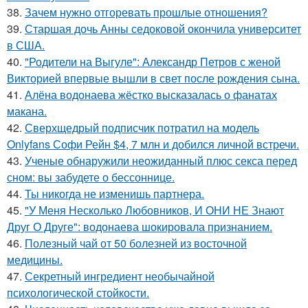
38.
Зачем нужно отгоревать прошлые отношения?
39.
Старшая дочь Анны седоковой окончила университет
в США.
40.
"Родители на Выгуле": Александр Петров с женой
Викторией впервые вышли в свет после рождения сына.
41.
Алёна водонаева жёстко высказалась о фанатах
макана.
42.
Сверхщедрый подписчик потратил на модель
Onlyfans Софи Рейн $4, 7 млн и добился личной встречи.
43.
Ученые обнаружили неожиданный плюс секса перед
сном: вы забудете о бессоннице.
44.
Ты никогда не изменишь партнера.
45.
"У Меня Несколько Любовников, И ОНИ НЕ Знают
Друг О Друге": водонаева шокировала признанием.
46.
Полезный чай от 50 болезней из восточной
медицины.
47.
Секретный ингредиент необычайной
психологической стойкости.