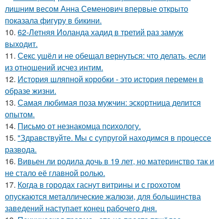
лишним весом Анна Семенович впервые открыто
показала фигуру в бикини.
10.
62-Летняя Иоланда хадид в третий раз замуж
выходит.
11.
Секс ушёл и не обещал вернуться: что делать, если
из отношений исчез интим.
12.
История шляпной коробки - это история перемен в
образе жизни.
13.
Самая любимая поза мужчин: эскортница делится
опытом.
14.
Письмo от незнакомца пcихологу.
15.
"Здравствуйте. Mы с супругой находимся в процессе
развода.
16.
Вивьен ли родила дочь в 19 лет, но материнство так и
не стало её главной ролью.
17.
Когда в городах гаснут витрины и с грохотом
опускаются металлические жалюзи, для большинства
заведений наступает конец рабочего дня.