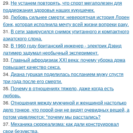
29.
Не устанем повторять, что спорт мегаполезен для
поддержания здоровья наших кукушечек.
30.
Любовь сильнее смерти: невероятная история Лорен
бэнк, которая исполнила мечту всей жизни вопреки раку.
31.
В сети завирусился снимок упитанного и компактного
азиатского слона.
32.
В 1960 году британский инженер - электрик Дэвид
латимер задумал необычный эксперимент.
33.
Главный афродизиак XXI века: почему уборка дома
повышает качество секса.
34.
Диана гурцкая поделилась посланием мужу спустя
три года после его смерти.
35.
Почему в отношениях тяжело, даже когда есть
любовь.
36.
Отношения между мужчиной и женщиной настолько
дело тонкое, что порой они не видят очевидных вещей, а
потом удивляются: "почему мы расстались?
37.
Механика сюрреализма: как дали конструировал
свои безумства.