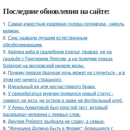
Последние обновления на сайте:
1.
Самая известная кудрявая голова голливуда - николь
кидман.
2.
Секс назвали лучшим естественным
обезболивающим.
3.
Аврора киба в свадебном платье, правда, не на
свадьбе с Григорием Лепсом, а на подиуме показа
Solangel на московской неделе моды.
4.
Почему первая брачная ночь может не случиться - и в
этом нет ничего страшного.
5.
Идеальный яд для несчастливого брака.
6.
У сверхбогатых мужчин появился новый статус -
символ: не яхта, не остров и даже не футбольный клуб.
7.
У Анны Ахматовой был простой тест, который
раскрывал человека с первых слов.
8.
Джулия Робертс выбрала не славу, а семью.
9.
"Женщина Должна Быть в Форме": борющаяся с