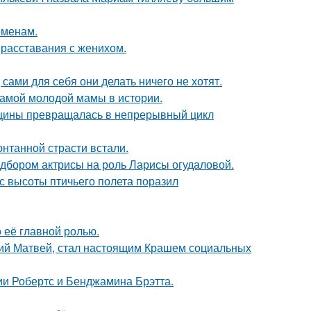
еменам.
 расставания с женихом.
 сами для себя они делать ничего не хотят.
самой молодой мамы в истории.
нщины превращалась в непрерывный цикл
нтанной страсти встали.
дбором актрисы на роль Ларисы огудаловой.
с высоты птичьего полета поразил
о её главной ролью.
ний Матвей, стал настоящим Крашем социальных
ии Робертс и Бенджамина Брэтта.