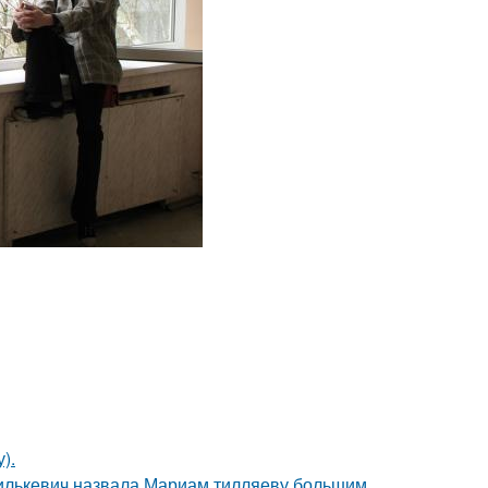
).
хилькевич назвала Мариам тилляеву большим