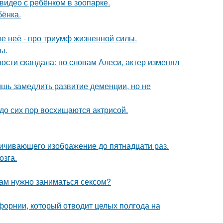
 видео с ребёнком в зоопарке.
бёнка.
ле неё - про триумф жизненной силы.
ы.
сти скандала: по словам Алеси, актер изменял
ишь замедлить развитие деменции, но не
о сих пор восхищаются актрисой.
ичивающего изображение до пятнадцати раз.
озга.
рам нужно заниматься сексом?
форнии, который отводит целых полгода на