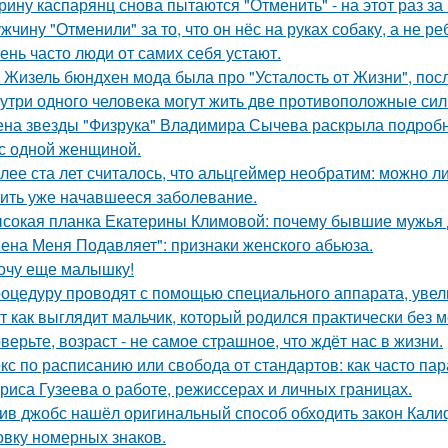
рину каспарянц снова пытаются "Отменить" - на этот раз за
жчину "Отменили" за то, что он нёс на руках собаку, а не ре
ень часто люди от самих себя устают.
 Жизель бюндхен мода была про "Усталость от Жизни", пос
утри одного человека могут жить две противоположные сил
на звезды "Физрука" Владимира Сычева раскрыла подробно
 с одной женщиной.
лее ста лет считалось, что альцгеймер необратим: можно л
ить уже начавшееся заболевание.
сокая планка Екатерины Климовой: почему бывшие мужья д
ена Меня Подавляет": признаки женского абьюза.
очу еще малышку!
оцедуру проводят с помощью специального аппарата, увел
т как выглядит мальчик, который родился практически без м
верьте, возраст - не самое страшное, что ждёт нас в жизни.
кс по расписанию или свобода от стандартов: как часто па
риса Гузеева о работе, режиссерах и личных границах.
ив джобс нашёл оригинальный способ обходить закон Кали
овку номерных знаков.