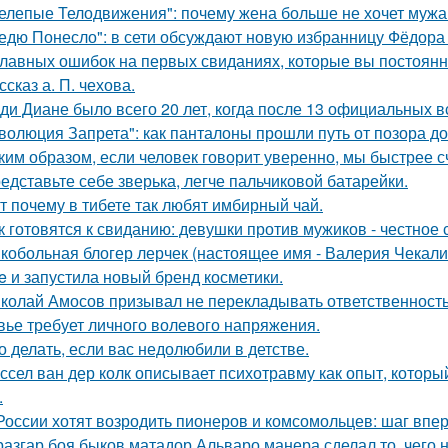
елепые Телодвижения": почему жена больше не хочет мужа
едю Понесло": в сети обсуждают новую избранницу Фёдора
главных ошибок на первых свиданиях, которые вы постоян
ссказ а. П. чехова.
ди Диане было всего 20 лет, когда после 13 официальных в
волюция Запрета": как панталоны прошли путь от позора д
ким образом, если человек говорит уверенно, мы быстрее с
едставьте себе зверька, легче пальчиковой батарейки.
т почему в тибете так любят имбирный чай.
к готовятся к свиданию: девушки против мужиков - честное 
кобольная блогер лерчек (настоящее имя - Валерия Чекал
ue и запустила новый бренд косметики.
колай Амосов призывал не перекладывать ответственность 
вье требует личного волевого напряжения.
о делать, если вас недолюбили в детстве.
ссел ван дер колк описывает психотравму как опыт, котор
.
России хотят возродить пионеров и комсомольцев: шаг впе
разгар боя быков матадор Альваро манера сделал то, чего 