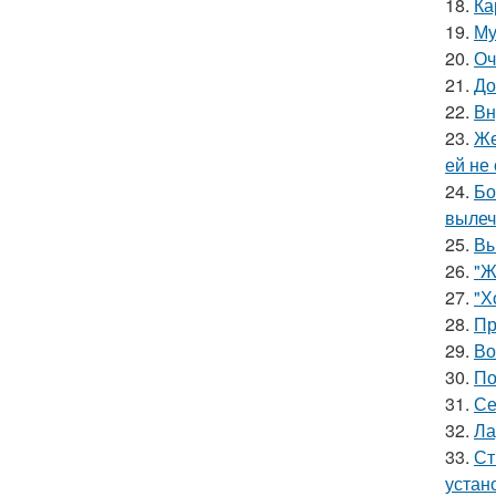
18.
Ка
19.
Му
20.
Оч
21.
До
22.
Вн
23.
Же
ей не
24.
Бо
вылеч
25.
Вы
26.
"Ж
27.
"Х
28.
Пр
29.
Во
30.
По
31.
Се
32.
Ла
33.
Ст
устан