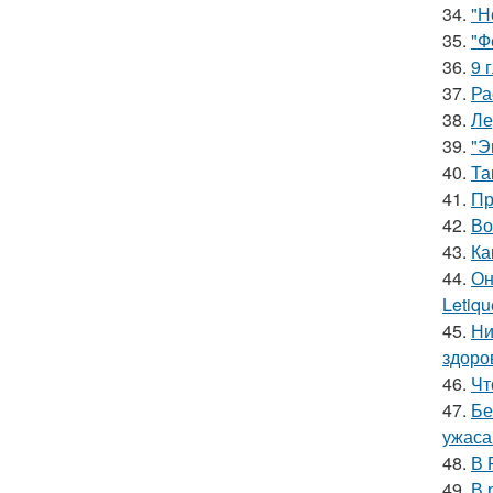
34.
"Н
35.
"Ф
36.
9 
37.
Ра
38.
Ле
39.
"Э
40.
Та
41.
Пр
42.
Во
43.
Ка
44.
Он
Letiq
45.
Ни
здоро
46.
Чт
47.
Бе
ужаса
48.
В 
49.
В 