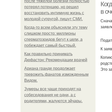
после тяжёлой болезни полностью
Когд
потерял потенцию, но решил
в оч
восстановить интимную жизнь с
молодой супругой, пишут СМИ.
Снача
заявл
Когда-то всем объясняли эту тему
слишком просто: миллионы
сперматозоидов бегут к цели, а
Подат
побеждает самый быстрый.
К зая
Как правильно принимать
Копию
Дюфастон: Рекомендации врачей
родст
Ариана гранде продолжает
Это з
тревожить фанатов изможденным
Видом.
Зумеры все чаще приходят на
собеседования не одни, а с
родителями, жалуются эйчары.