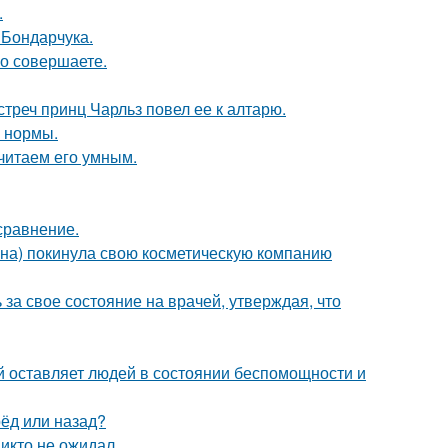
.
 Бондарчука.
но совершаете.
стреч принц Чарльз повел ее к алтарю.
о нормы.
читаем его умным.
сравнение.
ина) покинула свою косметическую компанию
за свое состояние на врачей, утверждая, что
ый оставляет людей в состоянии беспомощности и
рёд или назад?
никто не ожидал.