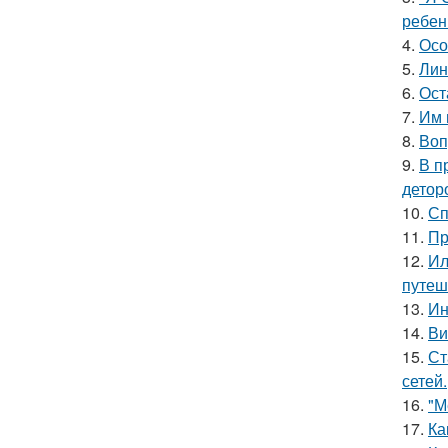
ребен
4.
Осо
5.
Лин
6.
Ост
7.
Им 
8.
Воп
9.
В п
детор
10.
Сп
11.
Пр
12.
Ил
путеш
13.
Ин
14.
Ви
15.
Ст
сетей.
16.
"М
17.
Ка