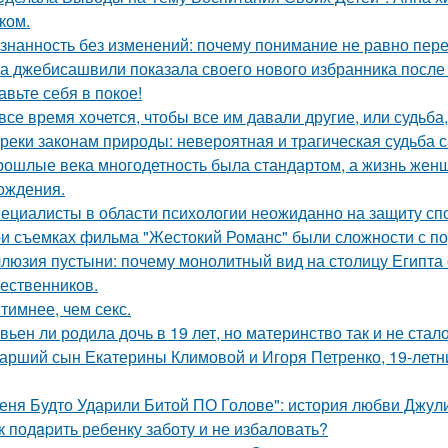
ком.
знанность без изменений: почему понимание не равно пер
а джебисашвили показала своего нового избранника после
авьте себя в покое!
все время хочется, чтобы все им давали другие, или судьба,
реки законам природы: невероятная и трагическая судьба 
рошлые века многодетность была стандартом, а жизнь же
ождения.
ециалисты в области психологии неожиданно на защиту спо
и съемках фильма "Жестокий Романс" были сложности с по
люзия пустыни: почему монолитный вид на столицу Египта 
ественников.
тимнее, чем секс.
вьен ли родила дочь в 19 лет, но материнство так и не стал
арший сын Екатерины Климовой и Игоря Петренко, 19-лет
еня Будто Ударили Битой ПО Голове": история любви Джул
к подapить ребенку заботу и не избаловать?