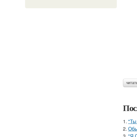
читат
Пос
1.
"Ты
2.
Обы
3.
"Я 