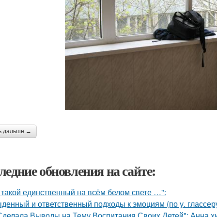
ь дальше →
ледние обновления на сайте:
 такой единственный на всём белом свете …":
денный и ответственный подходы к эмоциям (по у. глассеру
Сделала Выводы на Тему Воспитания Своих Детей": Анна 