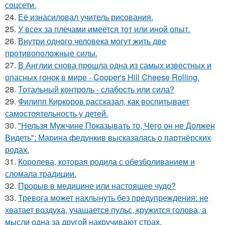
соцсети.
24.
Её изнасиловал учитель рисования.
25.
У всех за плечами имеется тот или иной опыт.
26.
Внутри одного человека могут жить две
противоположные силы.
27.
В Англии снова прошла одна из самых известных и
опасных гонок в мире - Cooper's Hill Cheese Rolling.
28.
Тотальный контроль - слабость или сила?
29.
Филипп Киркоров рассказал, как воспитывает
самостоятельность у детей.
30.
"Нельзя Мужчине Показывать то, Чего он не Должен
Видеть": Марина федункив высказалась о партнёрских
родах.
31.
Королева, которая родила с обезболиванием и
сломала традиции.
32.
Прорыв в медицине или настоящее чудо?
33.
Тревога может нахлынуть без предупреждения: не
хватает воздуха, учащается пульс, кружится голова, а
мысли одна за другой накручивают страх.