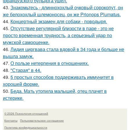
французского бульдога ушёл.
43.
Знакомьтесь - длиннохохлый очковый сорокопут, он
же белохохлый шлемоносец, он же Prionops Plumatus.
44.
Концертный экзамен для собаки - поводыря.
45.
Отсутствие регулярной близости в паре - это не
просто временная трудность, а серьезный удар по
мужской самооценке.
46.
Лидия циргвава стала вдовой в 34 года и больше не
вышла замуж.
47.
О пользе нетерпения в отношениях.
48.
"Старая" в 44.
49.
5 простых способов поддерживать иммунитет в
хорошей форме.
50.
Беда. Мать утопила малышей, отец плачет в
истерике.
© 2026 Психология отношений
Контакты
Пользовательское соглашение
Политика конфидециальности