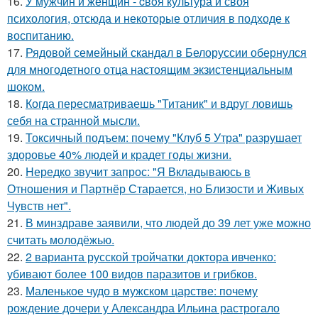
16.
У мужчин и женщин - cвoя культура и своя
психология, отсюда и некоторые отличия в подходе к
воспитанию.
17.
Рядовой семейный скандал в Белоруссии обернулся
для многодетного отца настоящим экзистенциальным
шоком.
18.
Когда пересматриваешь "Титаник" и вдруг ловишь
себя на странной мысли.
19.
Токсичный подъем: почему "Клуб 5 Утра" разрушает
здоровье 40% людей и крадет годы жизни.
20.
Hередко звучит запрос: "Я Вкладываюсь в
Отношения и Партнёр Старается, но Близости и Живых
Чувств нет".
21.
В минздраве заявили, что людей до 39 лет уже можно
считать молодёжью.
22.
2 варианта русской тройчатки доктора ивченко:
убивают более 100 видов паразитов и грибков.
23.
Маленькое чудо в мужском царстве: почему
рождение дочери у Александра Ильина растрогало