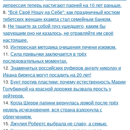
депрессия теперь настигают парней на 10 лет раньше.
8.
"Всё Своё Ношу на Себе": как праздничный костюм
тибетских женщин кхампа стал семейным банком.
9.
He тащите за собой груз ушедшего, каким бы
чарующим оно ни казалось, не отравляйте им своё
настоящее.
10.
Интересная методика очищения печени изюмом.
11.
Сила привычки заключается в трёх
последовательных моментах.
12.
Знаменитых российских руферов ангелу николау и
Ивана биркуса могут посадить на 20 лет!
13.
Бунт против пластики: почему естественность Марии
Голубкиной на красной дорожке вызвала ярость у
хейтеров.
14.
Когда Шерри папини вернулась домой после трёх
недель исчезновения, вся страна вздохнула с
облегчением.
15.
Джулия Робертс выбрала не славу, а семью.