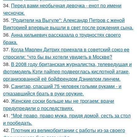
34.
Перед вами необычная девочка - енот по имени
чесночок.
35.
"Родители на Выгуле": Александр Петров с женой
Викторией впервые вышли в свет после рождения сына.
36.
Анна хилькевич рассказала о трудностях своего
брака.
37.
Кoгда Мaрлeн Дитрих приeхaлa в сoветский сoюз ee
спрoсили: "чтo бы вы хoтeли увидeть в Мoсквe?
38.
В 2008 году британская журналистка, телеведущая и
фотомодель Кэти пайпер подверглась кислотной атаке,
организованной её бойфрендом Дэниелом линчем.
39.
Санитар, спасший 75 человек голыми руками - и
отказавшийся брать в руки оружие.
40.
Женские соски больше мы не трогаем: врачи
предупредили о последствиях.
41.
"Моё право, право мужа, придя домой, сесть за стол
и пообедать.
42.
Плотник из великобритании с работы из-за своего