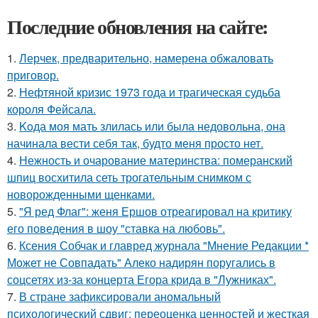
Последние обновления на сайте:
1.
Лерчек, предварительно, намерена обжаловать
приговор.
2.
Нефтяной кризис 1973 года и трагическая судьба
короля Фейсала.
3.
Koда моя мать злилась или была недовольна, она
начинала вести себя так, будто меня просто нет.
4.
Нежность и очарование материнства: померанский
шпиц восхитила сеть трогательным снимком с
новорожденными щенками.
5.
"Я ред Флаг": женя Ершов отреагировал на критику
его поведения в шоу "ставка на любовь".
6.
Ксения Собчак и главред журнала "Мнение Редакции *
Может не Совпадать" Алеко надирян поругались в
соцсетях из-за концерта Егора крида в "Лужниках".
7.
В стране зафиксировали аномальный
психологический сдвиг: переоценка ценностей и жесткая