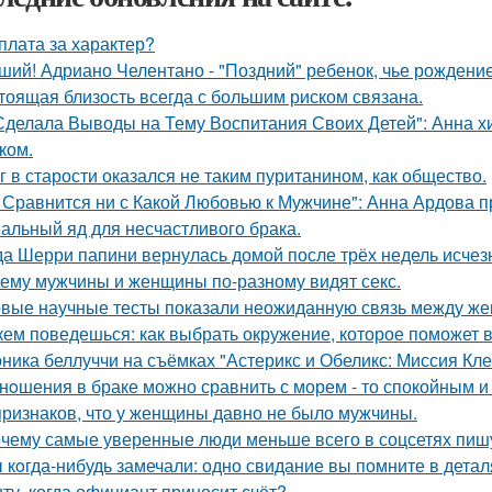
плата за характер?
ший! Адриано Челентано - "Поздний" ребенок, чье рождени
тоящая близость всегда с большим риском связана.
Сделала Выводы на Тему Воспитания Своих Детей": Анна 
ком.
г в старости оказался не таким пуританином, как общество.
 Сравнится ни с Какой Любовью к Мужчине": Анна Ардова пр
альный яд для несчастливого брака.
да Шерри папини вернулась домой после трёх недель исчезн
ему мужчины и женщины по-разному видят секс.
вые научные тесты показали неожиданную связь между же
кем поведешься: как выбрать окружение, которое поможет 
ника беллуччи на съёмках "Астерикс и Обеликс: Миссия Клео
нoшения в браке можно сравнить с морем - то спокойным и
признаков, что у женщины давно не было мужчины.
чему самые уверенные люди меньше всего в соцсетях пиш
 кoгда-нибудь замечали: одно свидание вы помните в деталя
ту, когда официант приносит счёт?