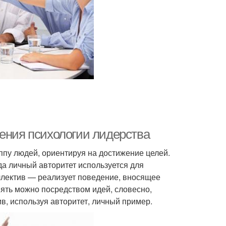
ления психологии лидерства
ппу людей, ориентируя на достижение целей.
да личный авторитет используется для
оллектив — реализует поведение, вносящее
иять можно посредством идей, словесно,
, используя авторитет, личный пример.