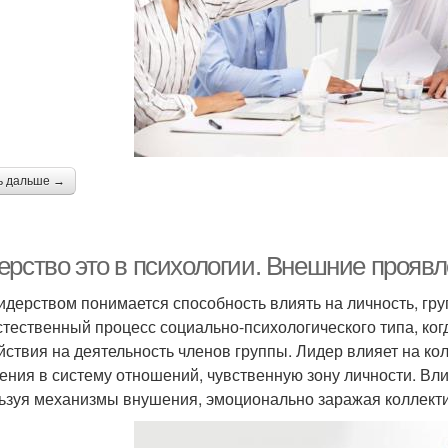
ь дальше →
ерство это в психологии. Внешние прояв
идерством понимается способность влиять на личность, гру
стественный процесс социально-психологического типа, ког
йствия на деятельность членов группы. Лидер влияет на к
ения в систему отношений, чувственную зону личности. Вл
ьзуя механизмы внушения, эмоционально заражая коллектив