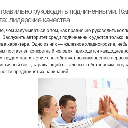
 правильно руководить подчиненными. Как
та: лидерские качества
е, чем задумываться о том, как правильно руководить колл
. Заслужить авторитет среди подчиненных удастся только
тва характера. Одно из них — железное хладнокровие, не
ым поставлен конкретный человек, приходится каждодневно
им трудом напряжение способствует возникновению нервозн
истичный босс, заражающий остальных собственным энтуз
ности предпринятых начинаний.