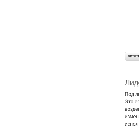
читат
Лид
Под л
Это е
возде
измен
испол