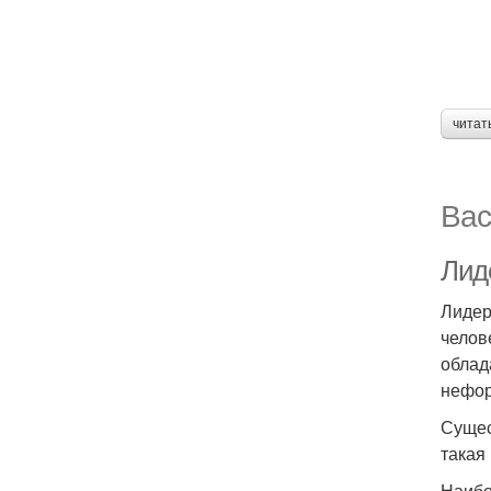
читат
Вас
Лид
Лидер
челов
облад
нефор
Сущес
такая
Наибо