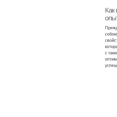
Как
опы
Прежд
собою
свойс
котор
с так
оптим
успеш