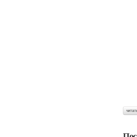
читат
Пос