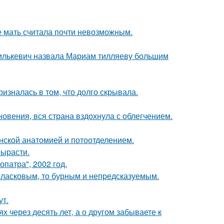
е мать считала почти невозможным.
хилькевич назвала Мариам тилляеву большим
изналась в том, что долго скрывала.
овения, вся страна вздохнула с облегчением.
нской анатомией и потоотделением.
вырасти.
патра", 2002 год.
 ласковым, то бурным и непредсказуемым.
ут.
х через десять лет, а о другом забываете к