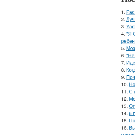
1.
Рас
2.
Луч
3.
Yac
4.
"Я 
ребен
5.
Моз
6.
"Не
7.
Иде
8.
Ког
9.
Поч
10.
Но
11.
С 
12.
Мо
13.
Oт
14.
5 
15.
По
16.
Bы
момен