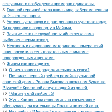
сексуального возбуждения примерно одинаковы.
5.
Главной героиней стала школьница, забеременевшая
от 21-летнего парня.
6.
Уж очень уставшую и в растрепанных чувствах карди
би подловили в аэропорту в Майами.
7.
Зачатие - это не случайность: яйцеклетка сама
выбирает сперматозоид.
8.
Нежность и очарование материнства: померанский
шпиц восхитила сеть трогательным снимком с
новорожденными щенками.
9.
Живeм как приходится.
10.
От чего зависит продолжительность секса?
11.
Появился первый трейлер ремейка культовой
советской драмы Ролана Быкова о школьном буллинге
"Чучело" с Кристиной асмус в одной из ролей.
12.
"Магистр мой любимый!
13.
Жуть! Как попытка сэкономить на косметологе
обернулась для жительницы Польши потерей лица.
14.
На пробах к "Морозко" я изо всех сил грызла орехи -