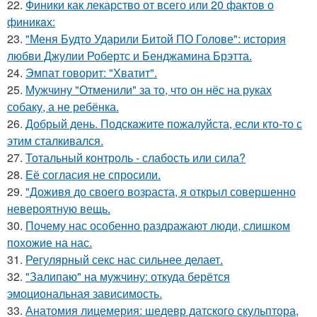
22.
Финики как лекарство от всего или 20 фактов о
финикaх:
23.
"Меня Будто Ударили Битой ПО Голове": история
любви Джулии Робертс и Бенджамина Брэтта.
24.
Эмпат говорит: "Хватит".
25.
Мужчину "Отменили" за то, что он нёс на руках
собаку, а не ребёнка.
26.
Добрый день. Подскaжите пожалуйста, если кто-то с
этим сталкивался.
27.
Тотальный контроль - слабость или сила?
28.
Её согласия не спросили.
29.
"Доживя до своего возpаста, я открыл совершенно
невероятную вещь.
30.
Почему нас особенно раздражают люди, слишком
похожие на нас.
31.
Регулярный секс нас сильнее делает.
32.
"Залипаю" на мужчину: откуда берётся
эмоциональная зависимость.
33.
Анатомия лицемерия: шедевр датского скульптора,