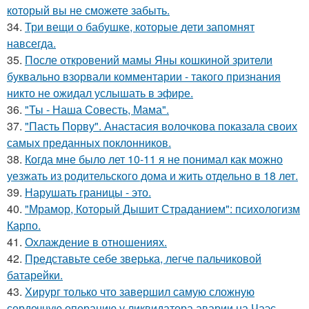
который вы не сможете забыть.
34.
Три вещи о бабушке, которые дети запомнят
навсегда.
35.
После откровений мамы Яны кошкиной зрители
буквально взорвали комментарии - такого признания
никто не ожидал услышать в эфире.
36.
"Ты - Наша Совесть, Мама".
37.
"Пасть Порву". Анастасия волочкова показала своих
самых преданных поклонников.
38.
Когда мне было лет 10-11 я не понимал как можно
уезжать из родительского дома и жить отдельно в 18 лет.
39.
Нарушать границы - это.
40.
"Мрамор, Который Дышит Страданием": психологизм
Карпо.
41.
Охлаждение в отношениях.
42.
Представьте себе зверька, легче пальчиковой
батарейки.
43.
Хирург только что завершил самую сложную
сердечную операцию у ликвидатора аварии на Чаэс.