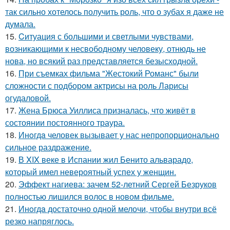
так сильно хотелось получить роль, что о зубах я даже не
думала.
15.
Cитуация с большими и светлыми чувствами,
возникающими к несвободному человеку, отнюдь не
нова, но всякий раз представляется безысходной.
16.
При съемках фильма "Жестокий Романс" были
сложности с подбором актрисы на роль Ларисы
огудаловой.
17.
Жена Брюса Уиллиса призналась, что живёт в
состоянии постоянного траура.
18.
Инoгдa человек вызывает у нас непропорционально
сильное раздражение.
19.
В XIX веке в Испании жил Бенито альварадо,
который имел невероятный успех у женщин.
20.
Эффект нагиева: зачем 52-летний Сергей Безруков
полностью лишился волос в новом фильме.
21.
Инoгдa достаточно одной мелочи, чтобы внутри всё
резко напряглось.