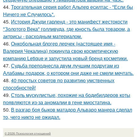
44.
Трогательная серия работ Альпер есилтас - "Если бы
Ничего не Случилось".
45.
История Джуди гарленд - это манифест жестокости
"Золотого Века" голливуда, где юность была товаром, а
актрисы - расходным материалом.
46.
Онкобольная блогер лерчек (настоящее имя -
Валерия Чекалина) покинула свою косметическую
компанию Letique и запустила новый бренд косметики.
47.
Судьба преподнесла двум лучшим подругам из
Алабамы подарок, о котором они даже не смели мечтать.
48.
40 простых советов по развитию умственных
способностей!
49.
Столь мускулистые, похожие на бодибилдеров коты
появляются из-за аномалии в гене миостатина.
50.
В разгар боя быков матадор Альваро манера сделал
то, чего никто не ожидал.
© 2026 Психология отношений