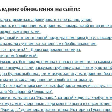
ледние обновления на сайте:
надо стремиться афишировать свое равнодушие.
ность и очарование материнства: померанский шпиц восхи
ожденными щенками.
денный и ответственный подходы к эмоциям (по у. глассеру
с назвали лучшим естественным обезболивающим.
льзя грустить! " - Девиз coвременного мира.
гистр мой любимый!
близости с бывшим до романа с начальником: что на самом 
нее некуда: в сети раскупают рубашку с ван Гогом, у которой
дра буллок выбрала детям тихую защиту: материнство без 
е матери: сила преданности и любви к потомству.
XIX веке работники спичечных фабрик столкнулись с пуга
али "Фосфорной Челюстью".
мните мальчика из "Ералаша", который ходил за хлебушко
чему самые уверенные люди меньше всего в соцсетях пиш
 "Бригады" до императорского трона: Екатерина Гусева про