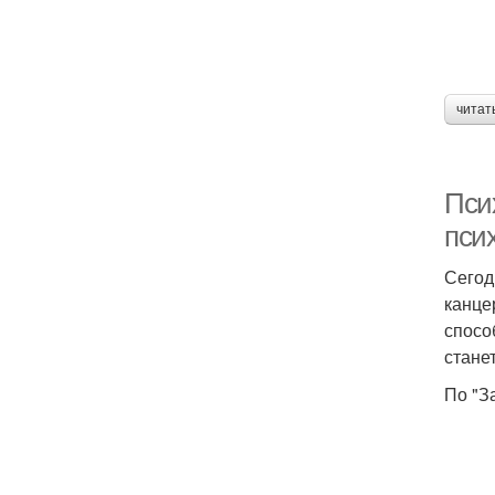
читат
Пси
пси
Сегод
канце
спосо
стане
По "З