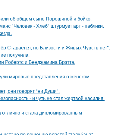
орили об общем сыне Порошиной и бойко.
нс "Человек - Хлеб" штурмует арт - паблики.
егда.
ёр Старается, но Близости и Живых Чувств нет".
ние получила.
ии Робертс и Бенджамина Брэтта.
рнули мировые представления о женском
ет, они говорят "ни Души".
зопасность - и чуть не стал жертвой насилия.
а отлично и стала дипломированным
ганистане по решению властей "талибана".