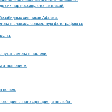
о сих пор восхищаются актрисой.
х безобидных хищников Африки.
пегова выложила совместную фотографию со
олана.
о путать имена в постели.
ым отношениям.
н пошел.
ного привычного сценария, и не любят