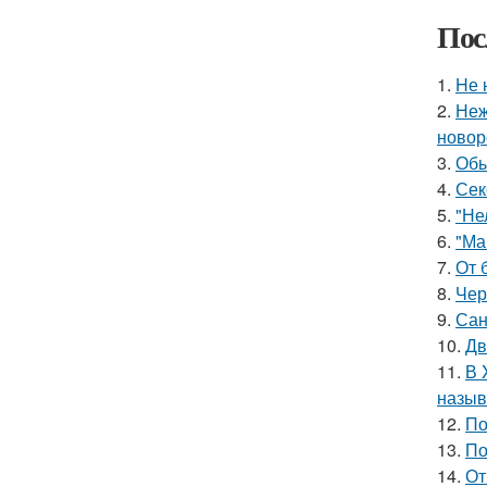
Пос
1.
Hе 
2.
Неж
новор
3.
Обы
4.
Сек
5.
"Не
6.
"Ма
7.
От 
8.
Чер
9.
Сан
10.
Дв
11.
В 
назыв
12.
По
13.
По
14.
От