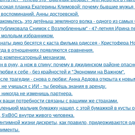
сокая планка Екатерины Климовой: почему бывшие мужья д
 воспоминаний. Анны достоевской.
акомьтесь, это детёныш земляного волка - одного из самы
публиковала Снимок с Возлюбленным" - 47-летняя Ирина 
 молодым избранником.
наты дико бесятся с каста фильма одиссея - Кристофера Н
гда в отношениях появляются сравнения.
о компенсаторный механизм.
н в руку, а нож в спину: почему в джидинском районе опасн
любви к себе - без крайностей и "Экономии на Важном".
сле трагедии - снова о любви: Анна Ардова открыта к нов
 не учишься с ИИ - ты берёшь знания в аренду.
 никогда не изменишь партнера.
к ваши потребности связаны с вашими же страхами.
ленький мальчик бумажку нашел, с этой бумажкой в кусты о
, 5\xB0C внутри живого человека.
интимной жизни дискреты, как правило, придерживаются од
рименты.