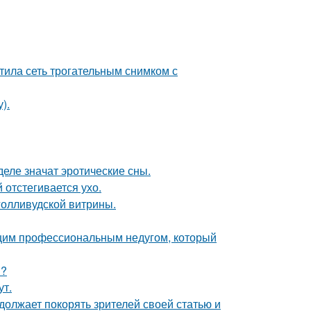
тила сеть трогательным снимком с
).
деле значат эротические сны.
 отстегивается ухо.
голливудской витрины.
ющим профессиональным недугом, который
м?
ут.
должает покорять зрителей своей статью и