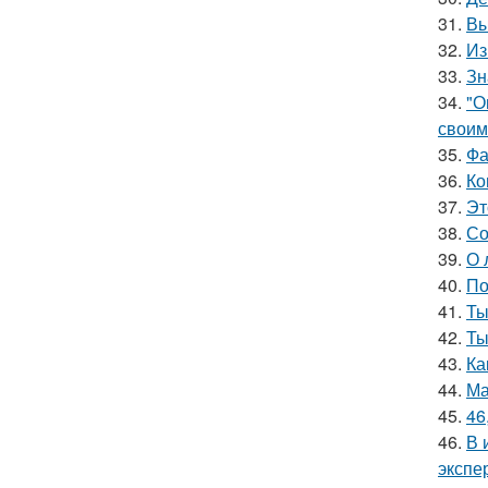
31.
Вы
32.
Из
33.
Зн
34.
"О
своим
35.
Фа
36.
Ко
37.
Эт
38.
Со
39.
О 
40.
По
41.
Ты
42.
Ты
43.
Ка
44.
Ма
45.
46
46.
В 
экспе