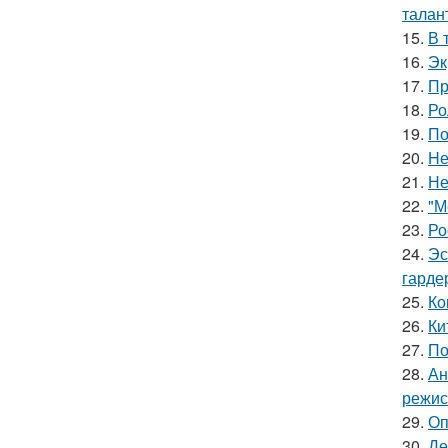
талан
15.
В 
16.
Эк
17.
Пр
18.
Ро
19.
По
20.
Hе
21.
Не
22.
"М
23.
Ро
24.
Эс
гарде
25.
Ко
26.
Ки
27.
По
28.
Ан
режис
29.
Оп
30.
Де