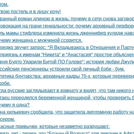
том.
твою постель и в душу хочу!
ранный роман длиною в жизнь: почему в сети снова загов
овокация на грани гениальности: почему архивный перформа
ль мамы стифлера изменила жизнь дженнифер кулидж навс
чему женщина с мужчиной ссорится.
редко звучит запрос: "Я Вкладываюсь в Отношения и Партн
приязнь к именам "Никита" и "Анастасия" простое объясне
еня Будто Ударили Битой ПО Голове": история любви Джул
ссийские пенсионеры устроили свой личный бэби - бум.
тетика бунтарства: архивные кадры 70-х, которые переве
робе.
гда русские заглядывают в комнату и видят, что там никого н
таец переоделся беременной женщиной, чтобы проверить бе
чему я одна?
на хилькевич сообщила, что защитила дипломную работу н
сером.
асные привычки, которые незаметно разрушают.
вять лет - теперь это "Брачный Возраст" для девочек в Аф