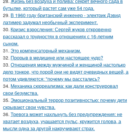
28.
Жизнь без воздуха и полива: секрет вечного сада в
бутылке, который растет сам уже 54 года.
29.
В 1960 году британский инженер - электрик Дэвид
латимер задумал необычный эксперимент.
30.
Кризис взросления: Сергей жуков откровенно
рассказал о трудностях в отношениях с 16-летним
сыном.
31.
Это компенсаторный механизм.
32.
Прорыв в медицине или настоящее чудо?
33.
Отношения между мужчиной и женщиной настолько
дело тонкое, что порой они не видят очевидных вещей, а
потом удивляются: "почему мы расстались?
34.
Механика сюрреализма: как дали конструировал
свои безумства.
35.
Эмоциональный террор позитивностью: почему дети
скрывают свои чувства.
36.
Тревога может нахлынуть без предупреждения: не
хватает воздуха, учащается пульс, кружится голова, а
мысли одна за другой накручивают страх.