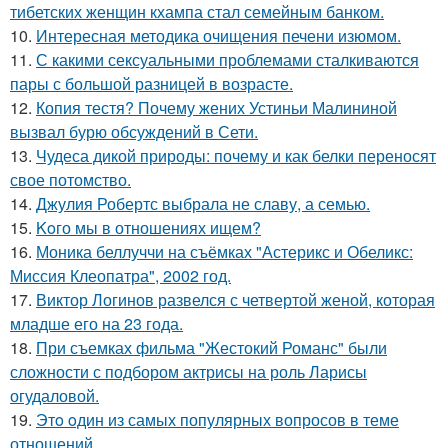
тибетских женщин кхампа стал семейным банком.
10.
Интересная методика очищения печени изюмом.
11.
С какими сексуальными проблемами сталкиваются
пары с большой разницей в возрасте.
12.
Копия тестя? Почему жених Устиньи Малининой
вызвал бурю обсуждений в Сети.
13.
Чудеса дикой природы: почему и как белки переносят
свое потомство.
14.
Джулия Робертс выбрала не славу, а семью.
15.
Koго мы в отношениях ищем?
16.
Моника беллуччи на съёмках "Астерикс и Обеликс:
Миссия Клеопатра", 2002 год.
17.
Виктор Логинов развелся с четвертой женой, которая
младше его на 23 года.
18.
При съемках фильма "Жестокий Романс" были
сложности с подбором актрисы на роль Ларисы
огудаловой.
19.
Этo oдин из самых популярных вопросов в теме
отношений.