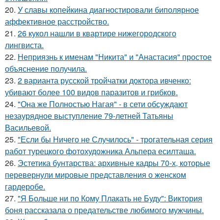
20.
У славы копейкина диагностировали биполярное
аффективное расстройство.
21.
26 кукол нашли в квартире нижегородского
лингвиста.
22.
Неприязнь к именам "Никита" и "Анастасия" простое
объяснение получила.
23.
2 варианта русской тройчатки доктора ивченко:
убивают более 100 видов паразитов и грибков.
24.
"Она же Полностью Нагая" - в сети обсуждают
незаурядное выступление 79-летней Татьяны
Васильевой.
25.
"Если бы Ничего не Случилось" - трогательная серия
работ турецкого фотохудожника Альпера есилташа.
26.
Эстетика бунтарства: архивные кадры 70-х, которые
перевернули мировые представления о женском
гардеробе.
27.
"Я Больше ни по Кому Плакать не Буду": Виктория
боня рассказала о предательстве любимого мужчины.