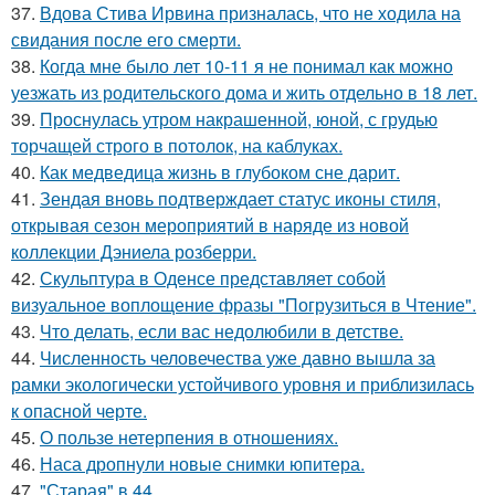
37.
Вдова Стива Ирвина призналась, что не ходила на
свидания после его смерти.
38.
Когда мне было лет 10-11 я не понимал как можно
уезжать из родительского дома и жить отдельно в 18 лет.
39.
Проснулась утром накрашенной, юной, с грудью
торчащей строго в потолок, на каблуках.
40.
Как медведица жизнь в глубоком сне дарит.
41.
Зендая вновь подтверждает статус иконы стиля,
открывая сезон мероприятий в наряде из новой
коллекции Дэниела розберри.
42.
Скульптура в Оденсе представляет собой
визуальное воплощение фразы "Погрузиться в Чтение".
43.
Что делать, если вас недолюбили в детстве.
44.
Численность человечества уже давно вышла за
рамки экологически устойчивого уровня и приблизилась
к опасной черте.
45.
О пользе нетерпения в отношениях.
46.
Наса дропнули новые снимки юпитера.
47.
"Старая" в 44.