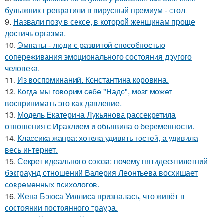
булыжник превратили в вирусный премиум - стол.
9.
Назвали позу в сексе, в которой женщинам проще
достичь оргазма.
10.
Эмпаты - люди с развитой способностью
сопереживания эмоционального состояния другого
человека.
11.
Из воспоминаний. Константина коровина.
12.
Когда мы говорим себе "Надо", мозг может
воспринимать это как давление.
13.
Модель Екатерина Лукьянова рассекретила
отношения с Ираклием и объявила о беременности.
14.
Классика жанра: хотела удивить гостей, а удивила
весь интернет.
15.
Секрет идеального союза: почему пятидесятилетний
бэкграунд отношений Валерия Леонтьева восхищает
современных психологов.
16.
Жена Брюса Уиллиса призналась, что живёт в
состоянии постоянного траура.