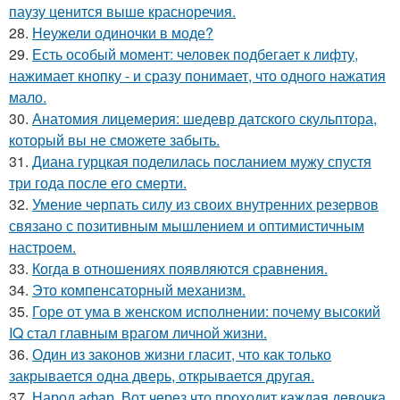
паузу ценится выше красноречия.
28.
Неужели одиночки в моде?
29.
Есть особый момент: человек подбегает к лифту,
нажимает кнопку - и сразу понимает, что одного нажатия
мало.
30.
Анатомия лицемерия: шедевр датского скульптора,
который вы не сможете забыть.
31.
Диана гурцкая поделилась посланием мужу спустя
три года после его смерти.
32.
Умение черпать силу из своих внутренних резервов
связано с позитивным мышлением и оптимистичным
настроем.
33.
Когда в отношениях появляются сравнения.
34.
Это компенсаторный механизм.
35.
Горе от ума в женском исполнении: почему высокий
IQ стал главным врагом личной жизни.
36.
Один из законов жизни гласит, что как только
закрывается одна дверь, открывается другая.
37.
Народ афар. Вот через что проходит каждая девочка