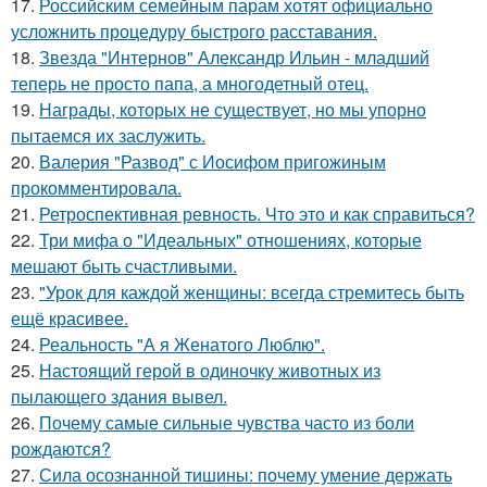
17.
Российским семейным парам хотят официально
усложнить процедуру быстрого расставания.
18.
Звезда "Интернов" Александр Ильин - младший
теперь не просто папа, а многодетный отец.
19.
Награды, которых не существует, но мы упорно
пытаемся их заслужить.
20.
Валерия "Развод" с Иосифом пригожиным
прокомментировала.
21.
Ретроспективная ревность. Что это и как справиться?
22.
Три мифа о "Идеальных" отношениях, которые
мешают быть счастливыми.
23.
"Урок для каждой женщины: всегда стремитесь быть
ещё красивее.
24.
Реальность "А я Женатого Люблю".
25.
Настоящий герой в одиночку животных из
пылающего здания вывел.
26.
Почему самые сильные чувства часто из боли
рождаются?
27.
Сила осознанной тишины: почему умение держать