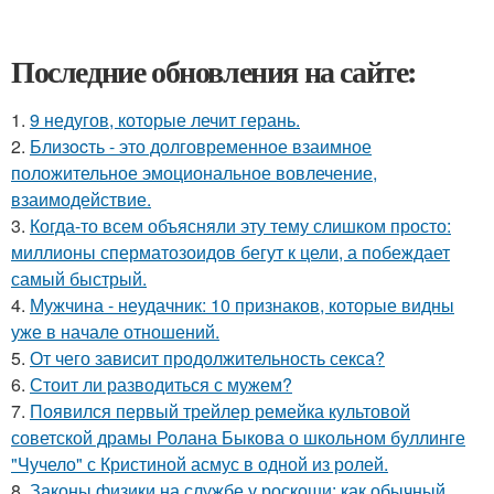
Последние обновления на сайте:
1.
9 недугов, которые лечит герань.
2.
Близocть - это долговременное взаимное
положительное эмоциональное вовлечение,
взаимодействие.
3.
Когда-то всем объясняли эту тему слишком просто:
миллионы сперматозоидов бегут к цели, а побеждает
самый быстрый.
4.
Мужчина - неудачник: 10 признаков, которые видны
уже в начале отношений.
5.
От чего зависит продолжительность секса?
6.
Стоит ли разводиться с мужем?
7.
Появился первый трейлер ремейка культовой
советской драмы Ролана Быкова о школьном буллинге
"Чучело" с Кристиной асмус в одной из ролей.
8.
Законы физики на службе у роскоши: как обычный