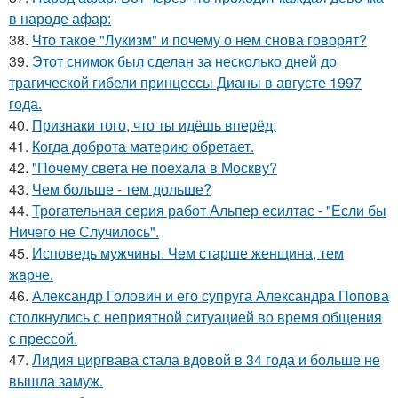
в народе афар:
38.
Что такое "Лукизм" и почему о нем снова говорят?
39.
Этот снимок был сделан за несколько дней до
трагической гибели принцессы Дианы в августе 1997
года.
40.
Признаки того, что ты идёшь вперёд:
41.
Когда доброта материю обретает.
42.
"Почему света не поехала в Москву?
43.
Чем больше - тем дольше?
44.
Трогательная серия работ Альпер есилтас - "Если бы
Ничего не Случилось".
45.
Исповедь мужчины. Чeм старше женщина, тем
жaрче.
46.
Александр Головин и его супруга Александра Попова
столкнулись с неприятной ситуацией во время общения
с прессой.
47.
Лидия циргвава стала вдовой в 34 года и больше не
вышла замуж.