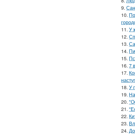
8.
Люд
9.
Сан
10.
По
город
11.
У 
12.
Сп
13.
Са
14.
Пи
15.
Пс
16.
7 
17.
Ко
насту
18.
У 
19.
На
20.
"О
21.
"Е
22.
Ки
23.
Вл
24.
До