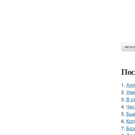
читат
Пос
1.
Алл
2.
Уди
3.
В о
4.
Чес
5.
Быв
6.
Ког
7.
Брэ