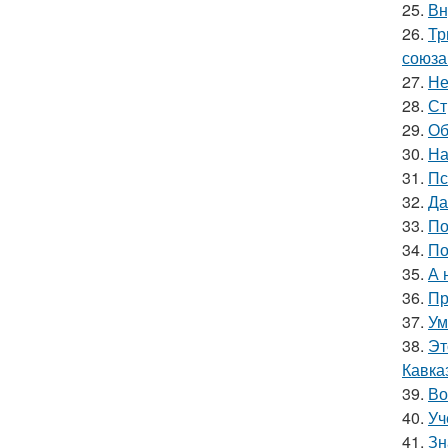
25.
Вн
26.
Тр
союза
27.
Не
28.
Ст
29.
Об
30.
На
31.
Пс
32.
Да
33.
По
34.
По
35.
А 
36.
Пр
37.
Ум
38.
Эт
Кавка
39.
Во
40.
Уч
41.
Зн