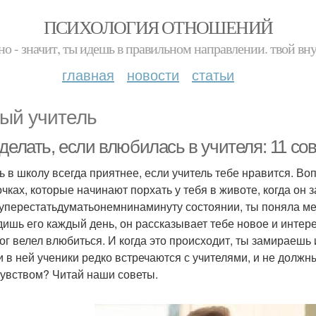
ПСИХОЛОГИЯ ОТНОШЕНИЙ
но - значит, ты идешь в правильном направлении. твой вн
главная
новости
статьи
ый учитель
делать, если влюбилась в учителя: 11 со
ь в школу всегда приятнее, если учитель тебе нравится. Воп
чках, которые начинают порхать у тебя в животе, когда он з
уперестатьдуматьонемнинаминуту состоянии, ты поняла мен
дишь его каждый день, он рассказывает тебе новое и интере
ог велел влюбиться. И когда это происходит, ты замираешь и
 и в ней ученики редко встречаются с учителями, и не должн
чувством? Читай наши советы.