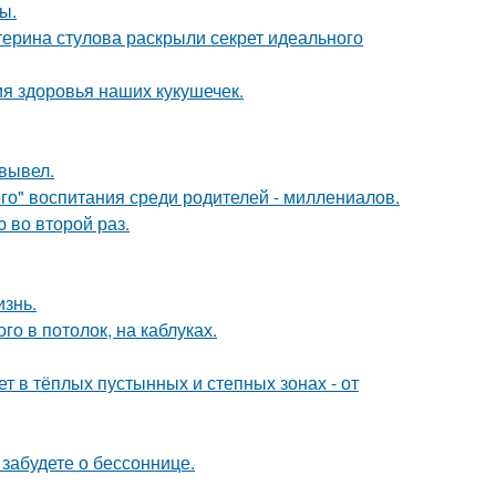
ы.
терина стулова раскрыли секрет идеального
ия здоровья наших кукушечек.
вывел.
о" воспитания среди родителей - миллениалов.
 во второй раз.
изнь.
о в потолок, на каблуках.
т в тёплых пустынных и степных зонах - от
забудете о бессоннице.