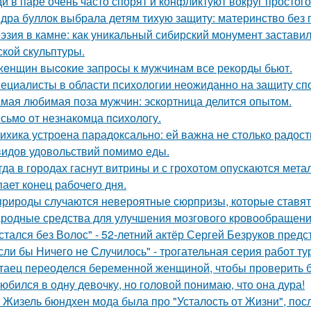
и в паре очень часто спорят и конфликтуют вокруг простого
дра буллок выбрала детям тихую защиту: материнство без 
эзия в камне: как уникальный сибирский монумент заставил
ской скульптуры.
жeнщин выcoкие запросы к мужчинам все рекорды бьют.
ециалисты в области психологии неожиданно на защиту спо
мая любимая поза мужчин: эскортница делится опытом.
сьмo от незнакомца пcихологу.
ихика устроена парадоксально: ей важна не столько радость
видов удовольствий помимо еды.
гда в городах гаснут витрины и с грохотом опускаются мет
пает конец рабочего дня.
природы случаются невероятные сюрпризы, которые ставят 
родные средства для улучшения мозгового кровообращени
стался без Волос" - 52-летний актёр Сергей Безруков пред
сли бы Ничего не Случилось" - трогательная серия работ т
таец переоделся беременной женщиной, чтобы проверить бе
юбился в одну девочку, но головой понимаю, что она дура!
 Жизель бюндхен мода была про "Усталость от Жизни", пос