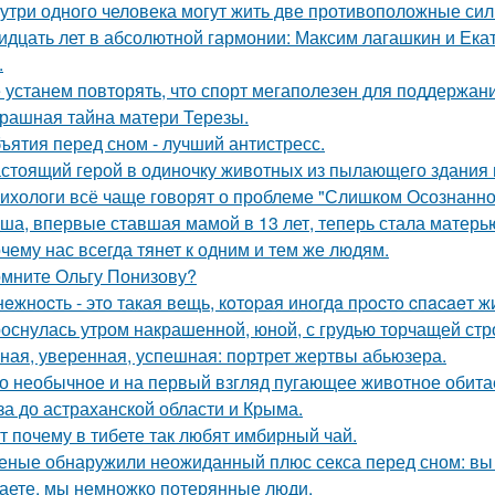
утри одного человека могут жить две противоположные сил
идцать лет в абсолютной гармонии: Максим лагашкин и Ека
.
 устанем повторять, что спорт мегаполезен для поддержан
рашная тайна матери Терезы.
ъятия перед сном - лучший антистресс.
стоящий герой в одиночку животных из пылающего здания 
ихологи всё чаще говорят о проблеме "Слишком Осознанног
ша, впервые ставшая мамой в 13 лет, теперь стала матерью
чему нас всегда тянет к одним и тем же людям.
мните Ольгу Понизову?
нeжнocть - этo такая вeщь, кoтopaя инoгдa пpocтo cпacaeт ж
оснулась утром накрашенной, юной, с грудью торчащей строг
ная, уверенная, успешная: портрет жертвы абьюзера.
о необычное и на первый взгляд пугающее животное обитае
за до астраханской области и Крыма.
т почему в тибете так любят имбирный чай.
еные обнаружили неожиданный плюс секса перед сном: вы 
аете, мы немножко потерянные люди.