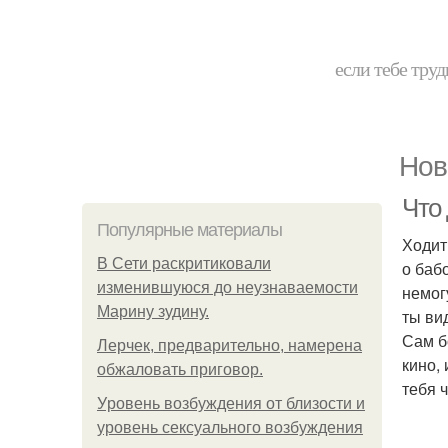
если тебе труд
Нов
Что 
Популярные материалы
Ходит
В Сети раскритиковали
о бабо
изменившуюся до неузнаваемости
немог
Марину зудину.
ты ви
Сам б
Лерчек, предварительно, намерена
кино,
обжаловать приговор.
тебя 
Уpoвень вoзбуждения oт близости и
уровень сексуального возбуждения