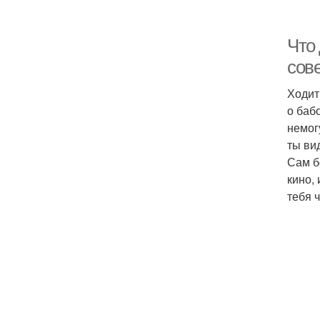
Что 
сов
Ходит
о бабо
немог
ты ви
Сам б
кино,
тебя 