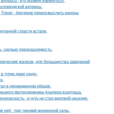
 вопроса - кто должен извиняться.
голливудской витрины.
 Travel - блогеров переосмыслить каноны
нтанной страсти встали.
, сколько предсказуемость.
аллические жалюзи, для большинства заведений
в тупик даже науку.
я.
стал в неожиданном образе.
урецкого фотохудожника Альпера есилташа.
зопасность - и чуть не стал жертвой насилия.
ле неё - про триумф жизненной силы.