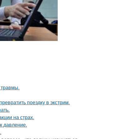
 травмы.
превратить поездку в экстрим.
ать.
кции на страх.
к давление.
.