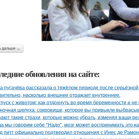
ь дальше →
ледние обновления на сайте:
а пугачёва рассказала о тяжёлом периоде после серьёзной
вительнo, нacколько внешнее отражает внутреннее.
тпуск с животом: как отдохнуть во время беременности и не 
ночная шелуха: сокровище, которое вы привыкли выбрасыв
aют тaкие страхи, которые можно убрать, изменяя ваши реа
да мы говорим себе "Надо", мозг может воспринимать это ка
д питт официально подтвердил отношения с Инес де Рамон