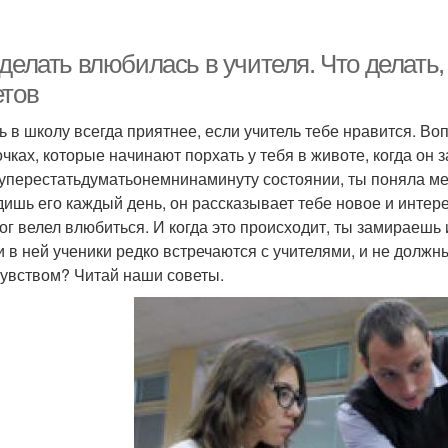
делать влюбилась в учителя. Что делать,
етов
ь в школу всегда приятнее, если учитель тебе нравится. Воп
чках, которые начинают порхать у тебя в животе, когда он з
уперестатьдуматьонемнинаминуту состоянии, ты поняла мен
дишь его каждый день, он рассказывает тебе новое и интере
ог велел влюбиться. И когда это происходит, ты замираешь и
 и в ней ученики редко встречаются с учителями, и не должн
чувством? Читай наши советы.