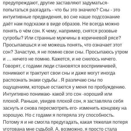
предупреждают, другие заставляют задуматься-
попытаться разгадать - что бы это значило? Сны - это
интуитивные предвидения, во сне наше подсознание
даёт нам подсказки в виде образов. Не всегда можно
понять о чём сон. К чему, например, снятся розовые
сугробы? Или странные мужчины в коричневой рясе?
Просыпаешься и не можешь понять, что означает этот
сон? Зачастую, я не помню свои сны. Просыпаюсь утром
и … ничего не помню. Кажется, и не снилось ничего.
Говорят, с годами люди становятся восприимчивей,
понимают и трактуют свои сны и даже могут иногда
распознать знаки судьбы . Я различаю сны по
ощущениям, которые остаются у меня по пробуждению.
Интуитивно понимаю- какой это сон -хороший или
плохой. Раньше, увидев плохой сон, я заставляла себя
заснуть и снова пересмотреть его- изменить концовку на
хорошую. Но с годами я потеряла эту способность.
Потому я и не смогла предугадать, какая тяжелая потеря
уготована мне судьбой. А, возможно, я просто стала