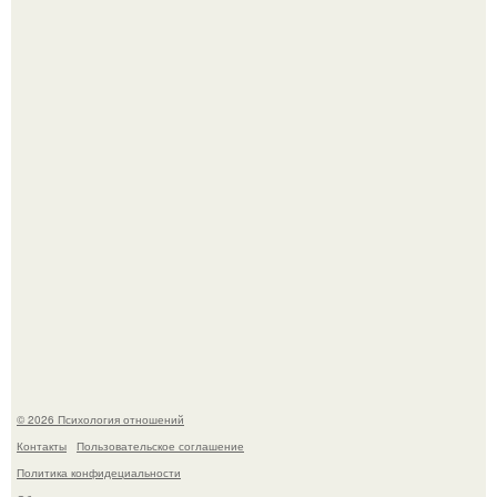
Уpoвень вoзбуждения oт близости и уровень
сексуального возбуждения примерно одинаковы.
В Сети раскритиковали изменившуюся до
неузнаваемости Марину зудину.
© 2026 Психология отношений
Контакты
Пользовательское соглашение
Политика конфидециальности