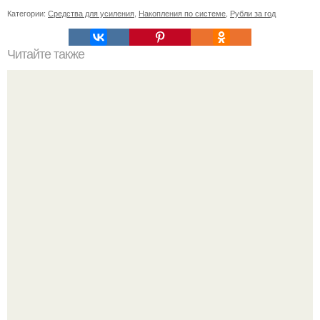
Категории:
Средства для усиления
,
Накопления по системе
,
Рубли за год
Читайте также
Игры для пары влюбленных дома, чтоб узнать друг
друга. Эта игра поможет узнать истинный характер
любого человека