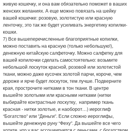
живую кошечку, и она вам обязательно поможет в ваших
женских желаниях. А еще можно повязать на шейку
вашей кошечке: розовую, золотистую или красную
ленточку, это так же будет усиливать энергетику копилки-
кошки.
7) Все вышеперечисленные благоприятные копилки,
можно поставить на красную (только небольшую!),
денежную китайскую салфеточку. Можно салфетку для
вашей копилочки сделать самостоятельно: возьмите
небольшой лоскуток красной, розовой или золотистой
ткани, можно даже кусочек золотой парчи, короче, чем
дороже и ярче будет лоскуток, тем лучше. Подверните
края, прострочите нитками в тон ткани. В центре
вышейте золотыми или красными нитками (нитки
выбирайте контрастные лоскутку, например ткань
красная - нитки золотые, и наоборот…) иероглиф
“Богатство” или ”Деньги”. Если сложно иероглифы,
вышейте денежную руну “Феху”. Да вышейте все чего
хотите, что у вас ассоциируется с деньгами, с богатством