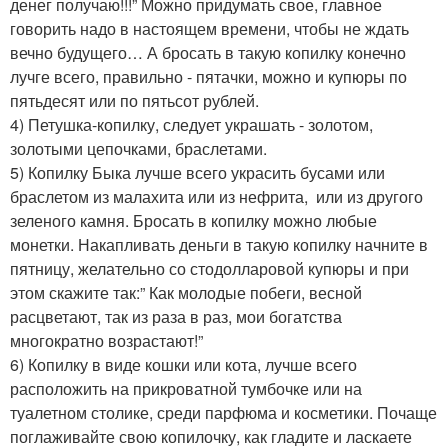
денег получаю!!!” Можно придумать свое, главное
говорить надо в настоящем времени, чтобы не ждать
вечно будущего… А бросать в такую копилку конечно
лучге всего, правильно - пятачки, можно и купюры по
пятьдесят или по пятьсот рублей.
4) Петушка-копилку, следует украшать - золотом,
золотыми цепочками, браслетами.
5) Копилку Быка лучше всего украсить бусами или
браслетом из малахита или из нефрита, или из другого
зеленого камня. Бросать в копилку можно любые
монетки. Накапливать деньги в такую копилку начните в
пятницу, желательно со стодолларовой купюры и при
этом скажите так:” Как молодые побеги, весной
расцветают, так из раза в раз, мои богатства
многократно возрастают!”
6) Копилку в виде кошки или кота, лучше всего
расположить на прикроватной тумбочке или на
туалетном столике, среди парфюма и косметики. Почаще
поглаживайте свою копилочку, как гладите и ласкаете