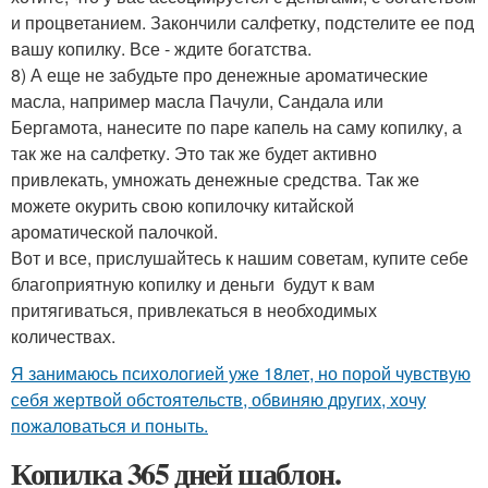
и процветанием. Закончили салфетку, подстелите ее под
вашу копилку. Все - ждите богатства.
8) А еще не забудьте про денежные ароматические
масла, например масла Пачули, Сандала или
Бергамота, нанесите по паре капель на саму копилку, а
так же на салфетку. Это так же будет активно
привлекать, умножать денежные средства. Так же
можете окурить свою копилочку китайской
ароматической палочкой.
Вот и все, прислушайтесь к нашим советам, купите себе
благоприятную копилку и деньги будут к вам
притягиваться, привлекаться в необходимых
количествах.
Я занимаюсь психологией уже 18лет, но порой чувствую
себя жертвой обстоятельств, обвиняю других, хочу
пожаловаться и поныть.
Копилка 365 дней шаблон.