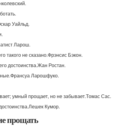
нколевский.
ботать.
скар Уайльд.
и.
Батист Ларош.
го такого не сказано.Фрэнсис Бэкон.
его достоинства.Жан Ростан.
енные.Франсуа Ларошфуко.
вает; умный прощает, но не забывает.Томас Сас.
 достоинства.Лешек Кумор.
ие прощать