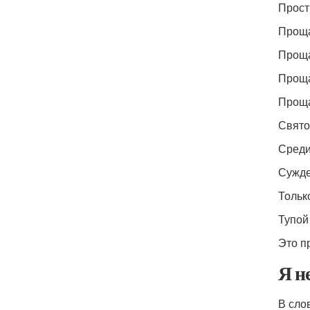
Прост
Проща
Проща
Проща
Проща
Свято
Среди
Сужде
Тольк
Тупой
Это п
Я н
В сло