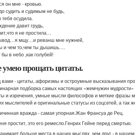
ся он мне - кровью.
до судить и судимым не будь,
я тебя осудила.
ждение давит грудь,
чит,что я не простила…
ывод…я мщу…и реванш мне нужней,
ы и чем то,чем ты дышишь….
 бы в небо ,как голубей!
е умею прощать цитаты.
 вами - цитаты, афоризмы и остроумные высказывания про
инарная подборка самых настоящих «жемчужин мудрости» 
ты и изречения, умные мысли философов и меткие фразы м
их мыслителей и оригинальные статусы из соцсетей, а так 
ичинная вражда - самая упорная.Жан Франсуа де Рец.
еня простит, это его ремесло.Генрих Гейне перед смертью.
занимает больше места в наших мыслях, чем друг - в наше