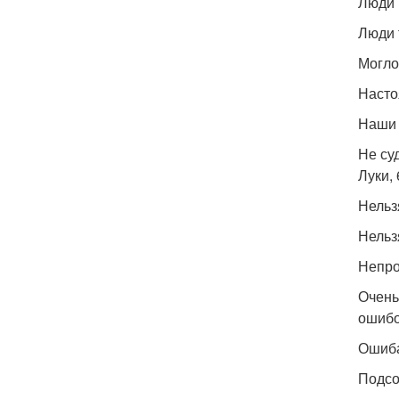
Люди 
Люди 
Могло
Насто
Наши 
Не су
Луки, 
Нельз
Нельз
Непро
Очень
ошибо
Ошиба
Подсо