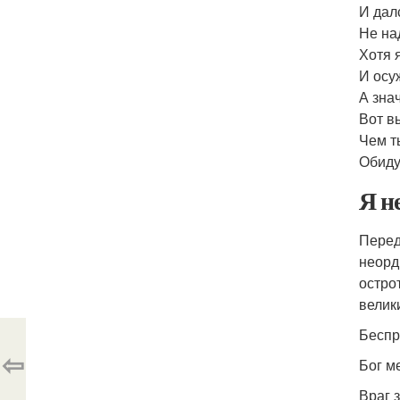
И дал
Не на
Хотя 
И осу
А зна
Вот в
Чем т
Обиду
Я н
Перед
неорд
остро
велик
Беспр
⇦
Бог м
Враг 