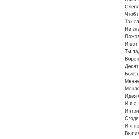
Слепл
Чтоб 
Так с
Не зн
Пожал
И вот
Ты па
Ворон
Десят
Бьюсь
Меняе
Меняе
Идея 
И я с
Интри
Сгодя
И я н
Выпив