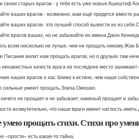
и своих старых врагов - у тебя есть уже новые.Кшиштоф Ко
йте ваших врагов - возможно, вам ещё придется вместе ра
йте ваших врагов- это лучший способ вывести их из себя.О
йте врагов ваших, но не забывайте их имена.Джон Кеннед
ть всем нисколько не лучше, чем не прощать никому.Жан 
е Писание велит нам прощать врагов, но о друзьях там ниче
 ненавистных качеств врага не последнее место занимают 
ния наших врагов о нас ближе к истине, чем наши собств
о сильные умеют прощать.Элиза Ожешко.
 ничего не прощает и не забывает; наивный прощает и забы
росто возмутительно, что наши враги имеют наглость иметь
е умею прощать стихи. Стихи про умен
ве «прости» есть какая-то тайна,