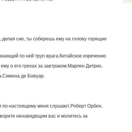
о, делая сие, ты соберешь ему на голову горящие
ывающий по ней труп врага.Китайское изречение.
му о его грехах за завтраком.Марлен Дитрих.
а.Симона де Бовуар.
ни по-настоящему меня слушают.Роберт Орбен.
творите ненавидящим вас и молитесь за