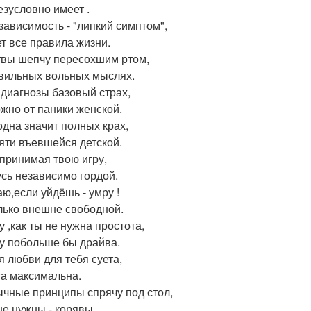
езусловно имеет .
 зависимость - "липкий симптом",
т все правила жизни.
вы шепчу пересохшим ртом,
вильных вольных мыслях.
 диагнозы базовый страх,
жно от паники женской.
одна значит полных крах,
яти въевшейся детской.
 принимая твою игру,
сь независимо гордой.
аю,если уйдёшь - умру !
лько внешне свободной.
у ,как ты не нужна простота,
у побольше бы драйва.
я любви для тебя суета,
та максимальна.
чные принципы спрячу под стол,
не нужны - корявы.