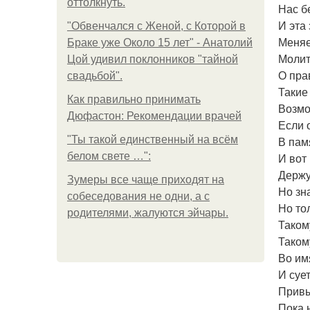
оттолкнуть.
Нас б
И эта
"Обвенчался с Женой, с Которой в
Меняе
Браке уже Около 15 лет" - Анатолий
Молит
Цой удивил поклонников "тайной
О пра
свадьбой".
Такие
Как правильно принимать
Возмо
Дюфастон: Рекомендации врачей
Если 
"Ты такой единственный на всём
В пам
белом свете …":
И вот
Держу
Зумеры все чаще приходят на
Но зн
собеседования не одни, а с
Но то
родителями, жалуются эйчары.
Таком
Таком
Во им
И суе
Привы
Пока 