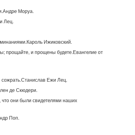
ли.Андре Моруа.
и Лец.
минаниями.Кароль Ижиковский.
ены; прощайте, и прощены будете.Евангелие от
о сожрать.Станислав Ежи Лец.
лен де Скюдери.
м, что они были свидетелями наших
андр Поп.