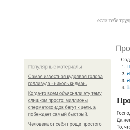
если тебе труд
Про
Сод
П
Популярные материалы
Я
Самая известная кудрявая голова
Я
голливуда - николь кидман.
В
Когда-то всем объясняли эту тему
Про
слишком просто: миллионы
сперматозоидов бегут к цели, а
Госпо
побеждает самый быстрый.
Да,не
Человека от себя проще простого
То, ч