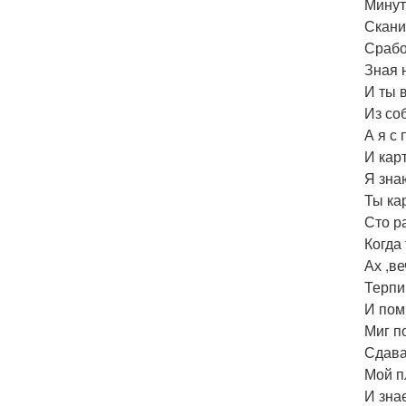
Минут
Скани
Срабо
Зная 
И ты 
Из со
А я с 
И карт
Я зна
Ты ка
Сто р
Когда
Ах ,в
Терпи
И пом
Миг п
Сдава
Мой п
И зна