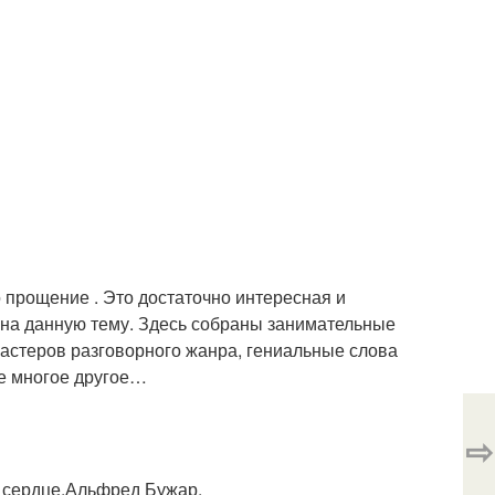
 прощение . Это достаточно интересная и
на данную тему. Здесь собраны занимательные
астеров разговорного жанра, гениальные слова
же многое другое…
⇨
м сердце.Альфред Бужар.