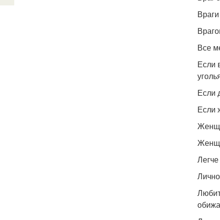
Враги
Враго
Все м
Если 
уголь
Если 
Если 
Женщи
Женщи
Легче
Лично
Любит
обижа