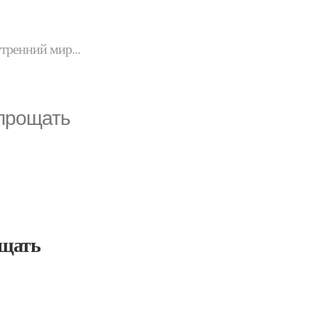
утренний мир...
 прощать
ощать