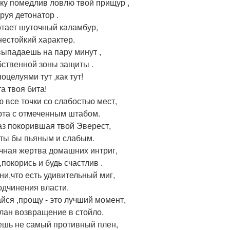
ку помедлив ловлю твой прищур ,
руя детонатор .
тает шуточный каламбур,
нестойкий характер.
выпадаешь на пару минут ,
бственной зоны защиты .
поцелуями тут ,как тут!
а твоя бита!
ю все точки со слабостью мест,
рта с отмеченным штабом.
аз покорившая твой Эверест,
 ты бы пьяным и слабым.
ечная жертва домашних интриг,
,покорись и будь счастлив .
ни,что есть удивительный миг,
одчинения власти.
йся ,прощу - это лучший момент,
лан возвращение в стойло.
ешь не самый противный плен,