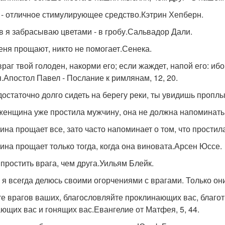
 - отличное стимулирующее средство.Кэтрин Хепберн.
в я забрасываю цветами - в гробу.Сальвадор Дали.
еня прощают, никто не помогает.Сенека.
враг твой голоден, накорми его; если жаждет, напой его: иб
я.Апостол Павел - Послание к римлянам, 12, 20.
достаточно долго сидеть на берегу реки, ты увидишь пропл
женщина уже простила мужчину, она не должна напоминать е
на прощает все, зато часто напоминает о том, что простил
на прощает только тогда, когда она виновата.Арсен Юссе.
 простить врага, чем друга.Уильям Блейк.
 я всегда делюсь своими огорчениями с врагами. Только о
е врагов ваших, благословляйте проклинающих вас, благо
ющих вас и гонящих вас.Евангелие от Матфея, 5, 44.