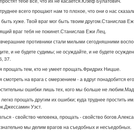
простят тебе все, что их не касается.Юзеф Булатович.
труднее всего прощают нам то плохое, что они о нас сказа
 быть хуже. Твой враг мог быть твоим другом.Станислав Еж
ящий враг тебя не покинет.Станислав Ежи Лец.
вчерашние противники стали милыми сегодняшними воспо
дите, и не будете судимы; не осуждайте, и не будете осужд
6, 37.
я прощать тем, кто не умеет прощать.Фридрих Ницше.
я смотреть на врага с омерзением - а вдруг понадобится ег
стительны ошибки лишь тех, кого мы больше не любим.Мад
 легко прощать другим их ошибки; куда труднее простить и
к.Джессамин Уэст.
ться - свойство человека, прощать - свойство богов.Алекс
знательно мы делим врагов на съедобных и несъедобных.