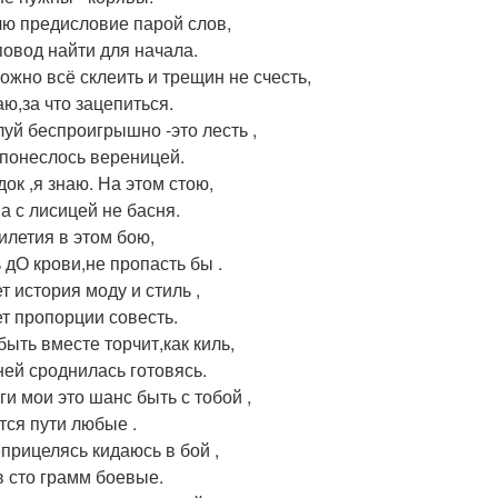
ю предисловие парой слов,
повод найти для начала.
ложно всё склеить и трещин не счесть,
аю,за что зацепиться.
уй беспроигрышно -это лесть ,
 понеслось вереницей.
док ,я знаю. На этом стою,
а с лисицей не басня.
илетия в этом бою,
 дО крови,не пропасть бы .
т история моду и стиль ,
т пропорции совесть.
быть вместе торчит,как киль,
 ней сроднилась готовясь.
ги мои это шанс быть с тобой ,
тся пути любые .
еприцелясь кидаюсь в бой ,
 сто грамм боевые.