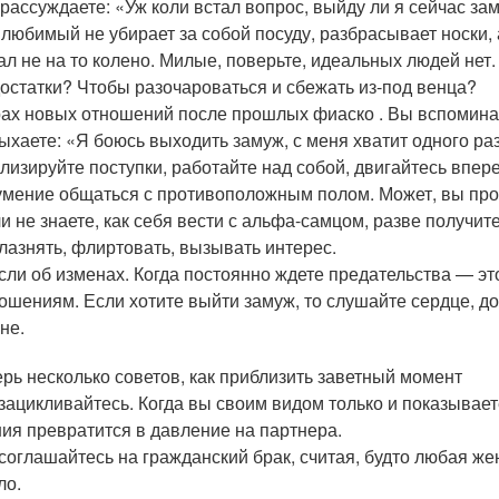
рассуждаете: «Уж коли встал вопрос, выйду ли я сейчас зам
 любимый не убирает за собой посуду, разбрасывает носки, 
ал не на то колено. Милые, поверьте, идеальных людей нет
остатки? Чтобы разочароваться и сбежать из-под венца?
ах новых отношений после прошлых фиаско . Вы вспомина
ыхаете: «Я боюсь выходить замуж, с меня хватит одного раз
лизируйте поступки, работайте над собой, двигайтесь впере
мение общаться с противоположным полом. Может, вы прос
и не знаете, как себя вести с альфа-самцом, разве получи
лазнять, флиртовать, вызывать интерес.
ли об изменах. Когда постоянно ждете предательства — эт
ошениям. Если хотите выйти замуж, то слушайте сердце, д
не.
ерь несколько советов, как приблизить заветный момент
зацикливайтесь. Когда вы своим видом только и показывает
ия превратится в давление на партнера.
соглашайтесь на гражданский брак, считая, будто любая ж
ло.