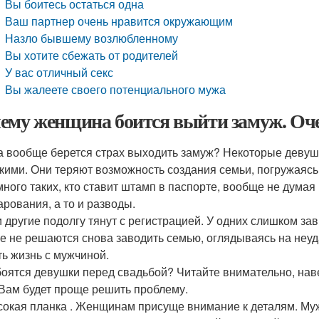
Вы боитесь остаться одна
Ваш партнер очень нравится окружающим
Назло бывшему возлюбленному
Вы хотите сбежать от родителей
У вас отличный секс
Вы жалеете своего потенциального мужа
ему женщина боится выйти замуж. Оче
а вообще берется страх выходить замуж? Некоторые девушк
кими. Они теряют возможность создания семьи, погружаяс
много таких, кто ставит штамп в паспорте, вообще не думая
арования, а то и разводы.
 и другие подолгу тянут с регистрацией. У одних слишком 
е не решаются снова заводить семью, оглядываясь на неу
ть жизнь с мужчиной.
боятся девушки перед свадьбой? Читайте внимательно, нав
 Вам будет проще решить проблему.
окая планка . Женщинам присуще внимание к деталям. Муж