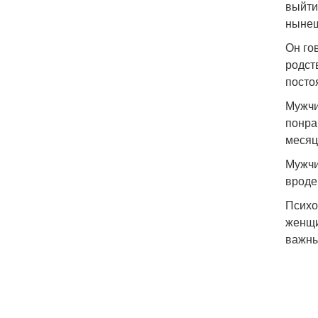
выйти
нынеш
Он го
родст
постоя
Мужчи
понра
месяц
Мужчи
вроде
Психо
женщи
важны