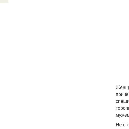
Женщи
приче
спеши
тороп
мужем
Не с 