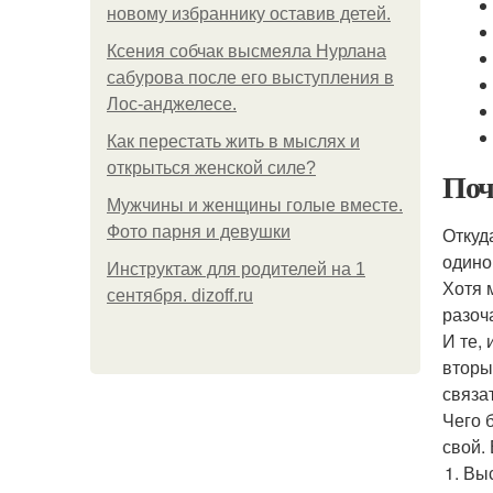
новому избраннику оставив детей.
Ксения собчак высмеяла Нурлана
сабурова после его выступления в
Лос-анджелесе.
Как перестать жить в мыслях и
открыться женской силе?
Поч
Мужчины и женщины голые вместе.
Фото парня и девушки
Откуд
одино
Инструктаж для родителей на 1
Хотя 
сентября. dizoff.ru
разоч
И те,
вторы
связа
Чего 
свой.
Выс