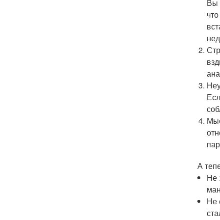
Вы 
что
вст
нед
Стр
взд
ана
Неу
Есл
соб
Мыс
отн
пар
А теп
Не 
ман
Не 
ста