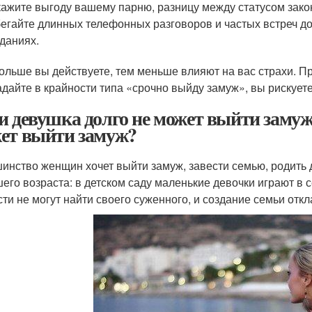
ажите выгоду вашему парню, разницу между статусом закон
егайте длинных телефонных разговоров и частых встреч до 
даниях.
ольше вы действуете, тем меньше влияют на вас страхи. Пр
адайте в крайности типа «срочно выйду замуж», вы рискует
и девушка долго не может выйти замуж
ет выйти замуж?
инство женщин хочет выйти замуж, завести семью, родить д
его возраста: в детском саду маленькие девочки играют в 
сти не могут найти своего суженного, и создание семьи от