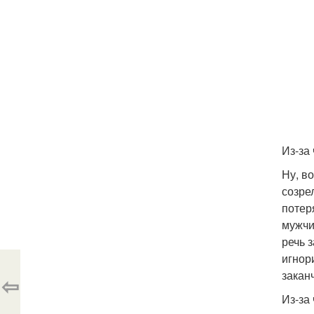
Из-за
Ну, в
созре
потер
мужчи
речь 
игнор
закан
⇦
Из-за