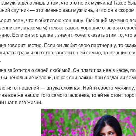
 замуж, а дело лишь в том, что это не их мужчина! Такое бы
ний спутник — это именно ваш мужчина, и что он в скором 
ворит всем, что любит свою женщину. Любящий мужчина все
венником, знакомым) только самые хорошие отзывы о своей
нно. Если он это делает, значит, хочет сказать этим то, что
на говорит честно. Если он любит свою партнершу, то скаже
вилась сразу и он готов завести с ней семью, то женщина о
.
на заботится о своей любимой. Он платит за нее в кафе, по
 бы небольшие мелочи, но как они важны при создании сем
логия отношений — штука сложная. Найти своего мужчину, 
на все же нашли того самого человека, то ей не стоит тороп
й шаг в его жизни.