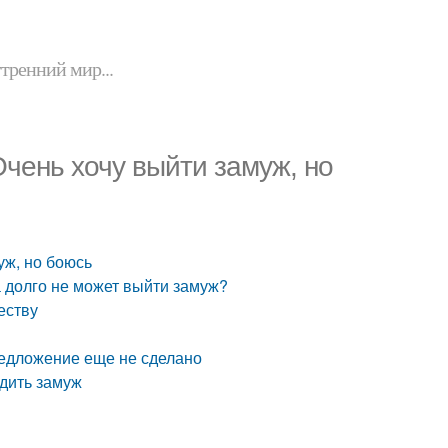
утренний мир...
чень хочу выйти замуж, но
уж, но боюсь
 долго не может выйти замуж?
еству
редложение еще не сделано
одить замуж