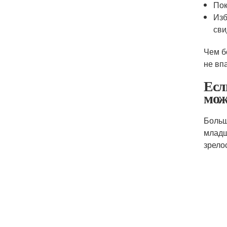
Пок
Изб
сви
Чем б
не вп
Есл
мож
Больш
младш
зрело