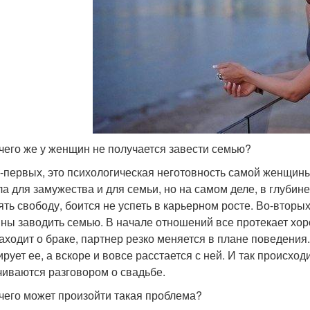
 чего же у женщин не получается завести семью?
о-первых, это психологическая неготовность самой женщины
ла для замужества и для семьи, но на самом деле, в глубин
ять свободу, боится не успеть в карьерном росте. Во-вторых,
ны заводить семью. В начале отношений все протекает хорош
заходит о браке, партнер резко меняется в плане поведения.
ирует ее, а вскоре и вовсе расстается с ней. И так происх
чиваются разговором о свадьбе.
 чего может произойти такая проблема?