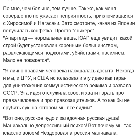
По мне, чем больше, тем лучше. Так же, как меня
совершенно не ужасает неприятность, приключившаяся
с Хиросимой и Нагасаки. Зато смотрите, какая из Японии
получилась конфетка. Просто "сникерс".
"Апартеид — нормальная вещь. ЮАР еще увидит, какой
строй будет установлен коренным большинством,
развлекающимся поджогами, убийствами, насилием.
Мало не покажется".
"Я лично правами человека накушалась досыта. Некогда
и мы, и ЦРУ, и США использовали эту идею как таран
для уничтожения коммунистического режима и развала
СССР. Эта идея отслужила свое, и хватит врать про
права человека и про правозащитников. А то как бы не
срубить сук, на котором мы все сидим".
"Вот оно, русское чудо и загадочная русская душа!
Маниакально-депрессивный психоз! Вот почему мы так
классно воюем! Нездоровая агрессия маниакала,