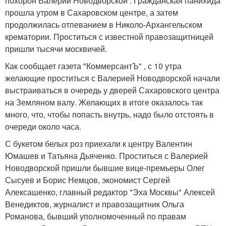
похорон Валерии Новодворской . Гражданская панихида
прошла утром в Сахаровском центре, а затем
продолжилась отпеванием в Николо-Архангельском
крематории. Проститься с известной правозащитницей
пришли тысячи москвичей.
Как сообщает газета "КоммерсантЪ" , с 10 утра
желающие проститься с Валерией Новодворской начали
выстраиваться в очередь у дверей Сахаровского центра
на Земляном валу. Желающих в итоге оказалось так
много, что, чтобы попасть внутрь, надо было отстоять в
очереди около часа.
С букетом белых роз приехали к центру Валентин
Юмашев и Татьяна Дьяченко. Проститься с Валерией
Новодворской пришли бывшие вице-премьеры Олег
Сысуев и Борис Немцов, экономист Сергей
Алексашенко, главный редактор "Эха Москвы" Алексей
Венедиктов, журналист и правозащитник Ольга
Романова, бывший уполномоченный по правам