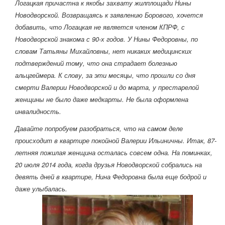
Логацкая причастна к якобы захвату жилплощади Нины
Новодворской. Возвращаясь к заявлению Борового, хочется
добавить, что Логацкая не является членом КПРФ, с
Новодворской знакома с 90-х годов. У Нины Федоровны, по
словам Татьяны Михайловны, нет никаких медицинских
подтверждений тому, что она страдает болезнью
альцгеймера. К слову, за эти месяцы, что прошли со дня
смерти Валерии Новодворской и до марта, у престарелой
женщины не было даже медкарты. Не была оформлена
инвалидность.
Давайте попробуем разобраться, что на самом деле
происходит в квартире покойной Валерии Ильиничны. Итак, 87-
летняя пожилая женщина осталась совсем одна. На поминках,
20 июля 2014 года, когда друзья Новодворской собрались на
девять дней в квартире, Нина Федоровна была еще бодрой и
даже улыбалась.