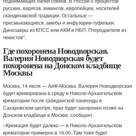
поднимающих лапки совков. В России 5 процентов
русских, варягов, викингов, европейцев, носителей
скандинавской традиции. Остальные —
пресмыкающиеся, амебы и инфузории-туфельки.
Динозавры из КПСС или АКМ и НБП. Птеродактили из
чекистов".
Где похоронена Новодворская.
Валерия Новодворская будет
похоронена на Донском кладбище
Москвы
Москва, 14 июля — АиФ-Москва. Валерия Новодворская
будет кремирована в среду в Николо-Архангельском
крематории после гражданской панихиды в
Сахаровском центре, прах будет захоронен позже на
Донском кладбище в Москве, сообщает.
«Кремация будет далеко — в Николо-Архангельском
крематории примерно в 16.00. Там тоже будет