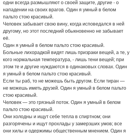
одни всегда размышляют о своей защите, другие - о
нападении на своих врагов. Один я умный в белом
пальто стою красивый.
Человек забывает свою вину, когда исповедался в ней
другому, но этот последний обыкновенно не забывает
её.
Один я умный в белом пальто стою красивый.
Больные лихорадкой видят лишь призраки вещей, а те, у
кого нормальная температура, - лишь тени вещей; при
этом те и другие нуждаются в одинаковых словах. Один
я умный в белом пальто стою красивый.
Если ты раб, то не можешь быть другом. Если тиран —
не можешь иметь друзей. Один я умный в белом пальто
стою красивый.
Человек — это грязный поток. Один я умный в белом
пальто стою красивый.
Они холодны и ищут себе тепла в спиртном; они
разгорячены и ищут прохлады у замерзших умов; все
они хилы и одержимы общественным мнением. Один я