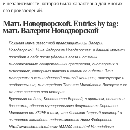
и независимости, которая была характерна для многих
его произведений.
Мать Новодворской. Entries by tag:
мать Валерии Новодворской
Пожилая мама известной правозащитницы Валерии
Новодворской, Нина Федоровна Новодворская, в данный момент
приходит в себя после удаления глаза и отмены
многочисленных лекарственных препаратов, снотворных и
мочегонных, которыми пичкали и кололи ее сиделки. Эти
материалы о жизни одинокой пожилой женщины, шокирующие и
неоднозначные, мне передала Татьяна Михайловна Логацкая с ее
же слов записана эта история.
Буквально на днях, Константин Боровой, в прошлом, политик и
бизнесмен, обвинил муниципального депутата из Хорошево-
Мневников от КПРФ в том, что Логацкая "черный риелтор" и
пытается завладеть недвижимостью Нины Федоровны.
http://www.echo.msk.ru/news/1532290-echo.h
tml На подобные