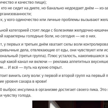
ичество и качество пищи);
, кто не сидит на диете, но банально недоедает днём — из-
рганизованности;
ех, у кого одиночество или личные проблемы вызывают жела
ьной категорией стоят люди с болезнями желудочно-кишечног
ой характерны голодные боли, но сегодня — не о них.
от, у первых и третьих днём хватает силы воли контролирова
привычные дела, отвлекающие от еды, они чувствуют или ис
ональный (третья группа). Плюс усталость, накопившаяся з
 ещё какой канал ни включи — реклама аппетитных вкусняш
е… И всё — путь на кухню открыт.
стоит винить силу воли: у первой и второй групп на первы
ие уровня сахара в крови!
00 выброс инсулина в организме достигает своего пика. Это
и чувству голода.