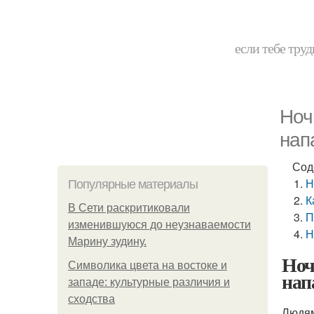
если тебе труд
Ноч
нап
Сод
Н
Популярные материалы
К
В Сети раскритиковали
П
изменившуюся до неузнаваемости
Н
Марину зудину.
Ноч
Символика цвета на востоке и
нап
западе: культурные различия и
сходства
Людям