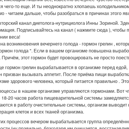
ся чего-то еще. И ты неоднократно хлопаешь холодильником 
мо - читаем дальше, чтобы разобраться в причинах этого яв
вторский канал диетолога-нутрициолога Инны Зориной. Зде
мация. Подписывайтесь на канал ( нажмите сюда ), чтобы
нии веса!
на возникновения вечернего голода - гормон грелин , кото
 гормон голода ". Если в вашем организме повышена выработ
. Причём, этот гормон будет провоцировать не просто поест
е гормон грелин вырабатывается в организме перед едой, к
н призван вызывать аппетит. После приёма пищи выработка
изме здорового человека, который питается правильно . Эт
роцессы в нашем организме управляются гормонами. Вот чт
 18-20 часов работа пищеварительной системы замедляется
аются в работу очистительные системы, организм выводит
ерация клеток и всех тканей организма.
тих процессов вечером вырабатывается группа определённ
ости (ну правильно, благодаря им очищается, восстанавлив