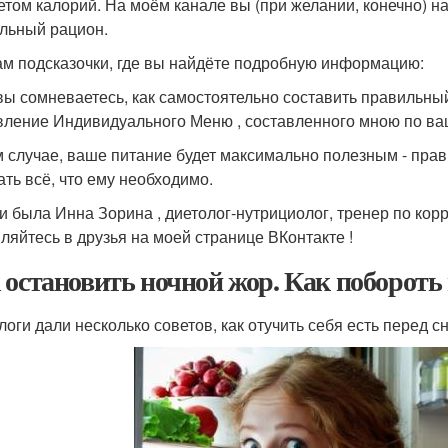
етом калорий. На моём канале вы (при желании, конечно) н
льный рацион.
ам подсказочки, где вы найдёте подробную информацию:
вы сомневаетесь, как самостоятельно составить правильный
вление Индивидуального Меню , составленного мною по в
м случае, ваше питание будет максимально полезным - пра
ать всё, что ему необходимо.
и была Инна Зорина , диетолог-нутрициолог, тренер по кор
ляйтесь в друзья на моей странице ВКонтакте !
 остановить ночной жор. Как побороть 
логи дали несколько советов, как отучить себя есть перед 