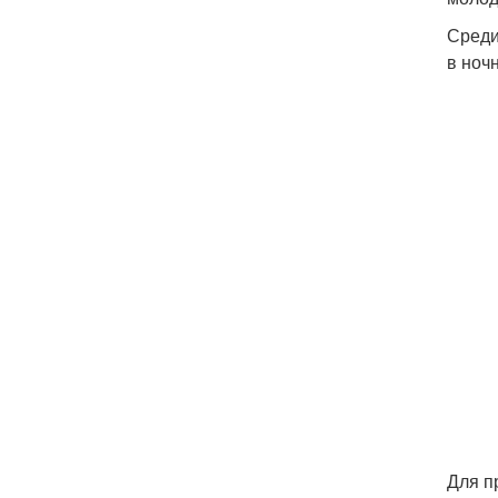
Среди
в ночн
Для п