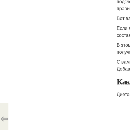
подсч
прави
Вот в
Если 
соста
В это
получ
С вам
Добав
Как
Дието
⇦