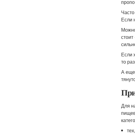
пропо
Часто
Если 
Можно
стоит
сильн
Если 
то ра
А еще
тянут
При
Для н
пищев
катег
тех