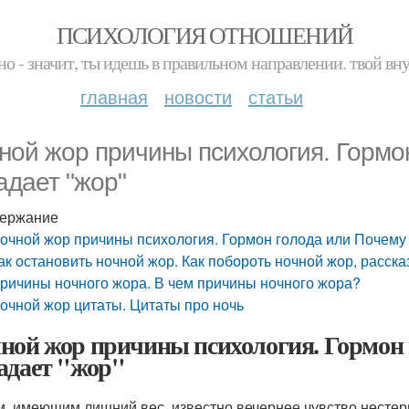
ПСИХОЛОГИЯ ОТНОШЕНИЙ
но - значит, ты идешь в правильном направлении. твой вн
главная
новости
статьи
ной жор причины психология. Гормо
адает "жор"
ержание
очной жор причины психология. Гормон голода или Почему
ак остановить ночной жор. Как побороть ночной жор, расска
ричины ночного жора. В чем причины ночного жора?
очной жор цитаты. Цитаты про ночь
ной жор причины психология. Гормон 
адает "жор"
, имеющим лишний вес, известно вечернее чувство нестерп