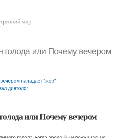
утренний мир...
н голода или Почему вечером
 вечером нападает "жор"
зал диетолог
голода или Почему вечером
имого голода, когда вроде бы и поужинал, но