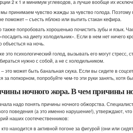
рции 2 к 1 и минимум углеводов, а лучше вообще их исключ
 мы принимаем чувство жажды за чувство голода. Поэтому п
не поможет – съесть яблоко или выпить стакан кефира.
 также попробовать хорошенько почистить зубы и язык. Час
 «посадить на диету холодильник». Если в нем нет ничего кр
о объесться на ночь.
же это психологический голод, вызывать его могут стресс, 
збираться нужно с собой, а не с холодильником.
 – это может быть банальная скука. Если вы сидите в соцсе
ся за попкорном, попробуйте чем-то эти руки занять, хотя б
чины ночного жора. В чем причины н
ачала надо понять причины ночного обжорства. Специалис
ого поведения (а это именно нарушение!), утверждают, что 
орий наших соотечественников:
, кто находится в активной погоне за фигурой (они или сидя