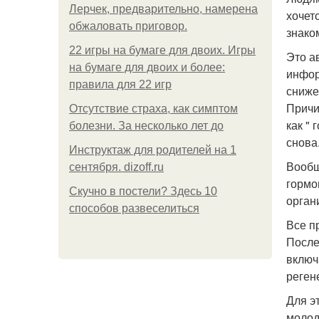
Лерчек, предварительно, намерена
хочет
обжаловать приговор.
знако
22 игры на бумаге для двоих. Игры
Это а
на бумаге для двоих и более:
инфор
правила для 22 игр
сниже
Причи
Отсутствие страха, как симптом
как "
болезни. За несколько лет до
снова
Инструктаж для родителей на 1
Вообщ
сентября. dizoff.ru
гормо
Скучно в постели? Здесь 10
орган
способов развеселиться
Все п
После
включ
реген
Для э
молод