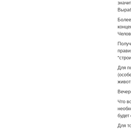
значи
Выраб
Более
конце
Челове
Получ
прави
"стро
Для п
(особ
живот
Вече
Что в
необх
будет
Для т