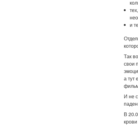
кол
тех
нео
и т
Отдел
котор
Так в
свои 
эмоци
а тут
фильм
И не 
паден
В 20.
крови 