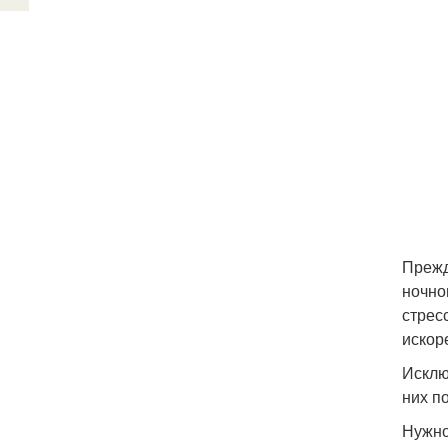
Прежд
ночно
стрес
искор
Исклю
них п
Нужно