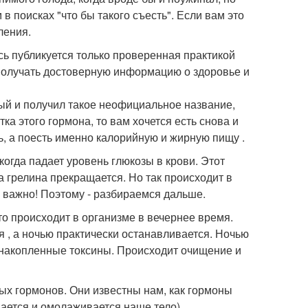
в поисках "что бы такого съесть". Если вам это
ления.
сь публикуется только проверенная практикой
 получать достоверную информацию о здоровье и
рый и получил такое неофициальное название,
ка этого гормона, то вам хочется есть снова и
ь, а поесть именно калорийную и жирную пищу .
огда падает уровень глюкозы в крови. Этот
 грелина прекращается. Но так происходит в
о важно! Поэтому - разбираемся дальше.
о происходит в организме в вечернее время.
 , а ночью практически останавливается. Ночью
 накопленные токсины. Происходит очищение и
ых гормонов. Они известны нам, как гормоны
ается и омолаживается наше тело).