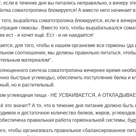
т, если в течение дня вы питались неправильно, к вечеру эт
отка соматотропина блокируется! А вместо него начинает вы
 того, выработка соматотропина блокируется, если в вечер
нтрация глюкозы . Вместо того, чтобы вырабатывался сома
к ест - и хочет ещё. Ест - и не наедается!
ается, для того, чтобы в нашем организме все гормоны (да
льном соотношении, мы должны правильно питаться, чтоб
ительным материалом" .
олноценного синтеза соматотропина вечернее время необх
енно быстрые углеводы), обеспечить поступление белка и кл
ный, но и растительный.
ром углеводная пища - НЕ УСВАИВАЕТСЯ, А ОТКЛАДЫВА
сё это значит? А то, что в течение дня питание должно бы
одимое и достаточное количество белков, жиров, углеводов,
 обеспечена правильная работа гормональной системы, бу
ого, чтобы организовать правильное сбалансированное пит