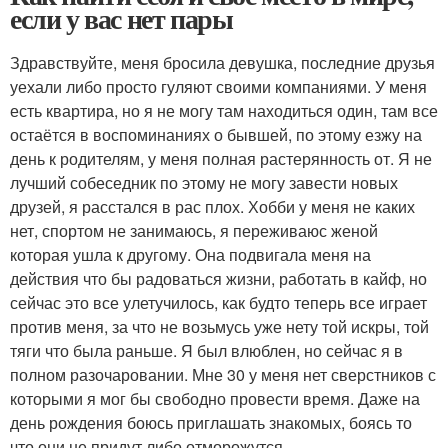
если у вас нет пары
Здравствуйте, меня бросила девушка, последние друзья
уехали либо просто гуляют своими компаниями. У меня
есть квартира, но я не могу там находиться один, там все
остаётся в воспоминаниях о бывшей, по этому езжу на
день к родителям, у меня полная растерянность от. Я не
лучший собеседник по этому не могу завести новых
друзей, я расстался в рас плох. Хобби у меня не каких
нет, спортом не занимаюсь, я переживаюс женой
которая ушла к другому. Она подвигала меня на
действия что бы радоваться жизни, работать в кайф, но
сейчас это все улетучилось, как будто теперь все играет
против меня, за что не возьмусь уже нету той искры, той
тяги что была раньше. Я был влюблен, но сейчас я в
полном разочаровании. Мне 30 у меня нет сверстников с
которыми я мог бы свободно провести время. Даже на
день рождения боюсь приглашать знакомых, боясь то
что они не придут либо отморожутся.