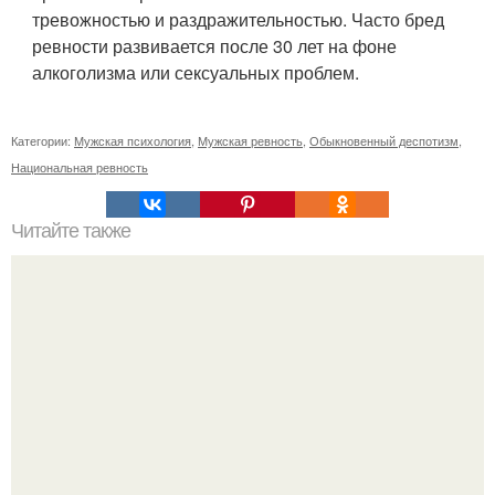
тревожностью и раздражительностью. Часто бред
ревности развивается после 30 лет на фоне
алкоголизма или сексуальных проблем.
Категории:
Мужская психология
,
Мужская ревность
,
Обыкновенный деспотизм
,
Национальная ревность
Читайте также
Можно ли носить кольцо на безымянном пальце правой
руки незамужней девушке