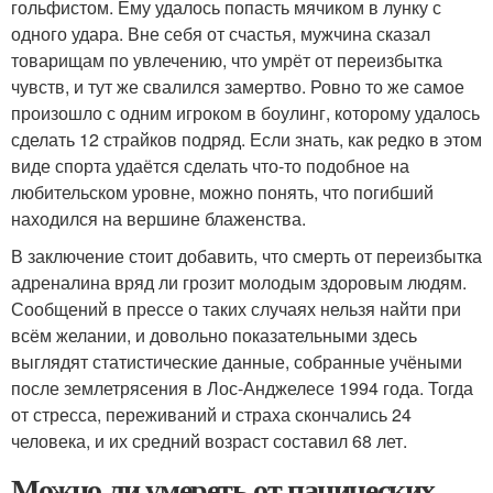
гольфистом. Ему удалось попасть мячиком в лунку с
одного удара. Вне себя от счастья, мужчина сказал
товарищам по увлечению, что умрёт от переизбытка
чувств, и тут же свалился замертво. Ровно то же самое
произошло с одним игроком в боулинг, которому удалось
сделать 12 страйков подряд. Если знать, как редко в этом
виде спорта удаётся сделать что-то подобное на
любительском уровне, можно понять, что погибший
находился на вершине блаженства.
В заключение стоит добавить, что смерть от переизбытка
адреналина вряд ли грозит молодым здоровым людям.
Сообщений в прессе о таких случаях нельзя найти при
всём желании, и довольно показательными здесь
выглядят статистические данные, собранные учёными
после землетрясения в Лос-Анджелесе 1994 года. Тогда
от стресса, переживаний и страха скончались 24
человека, и их средний возраст составил 68 лет.
Можно ли умереть от панических