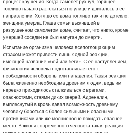
процесс крушения. Когда самолет рухнул, горящее
топливо начало растекаться по улице и двигалось в ее
направлении. Хотя до ее дома топливо так и не дотекло,
женщина умерла. Глава семьи выжившей в
разрушенном самолетом доме, считает, что никто, кроме
умершей соседки не был напуган до смерти.
Испытание организма человека всепоглощающим
страхом может привести лишь к одной реакции,
имеющей название «бей или беги». С ее наступлением,
физиология человека подготавливает его к
необходимости обороны или нападения. Такая реакция
была жизненно необходима древним людям, ведь им
нередко приходилось сталкиваться с врагами,
опасностями, стаями диких зверей. Адреналин,
выплеснутый в кровь давал возможность древнему
человеку бороться с более сильными и опасными
противниками или же молниеносно покидать опасное
место. В жизни современного человека такая реакция
может наступить в результате утреннего звонка