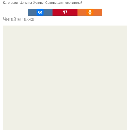
Категории:
Цены на билеты
,
Советы для посетителей
Читайте также
Игры для влюбленных пар на расстоянии. Топ 7 идей
для свидания на расстоянии