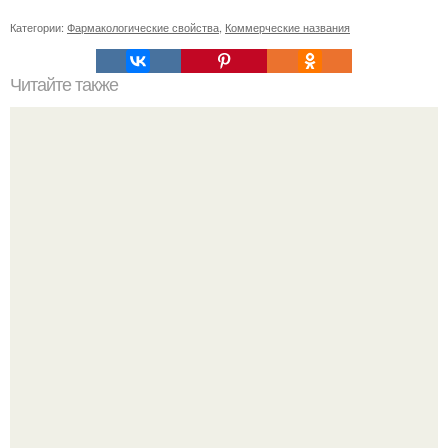
Категории:
Фармакологические свойства
,
Коммерческие названия
Читайте также
Можно ли носить кольцо на безымянном пальце правой
руки незамужней девушке