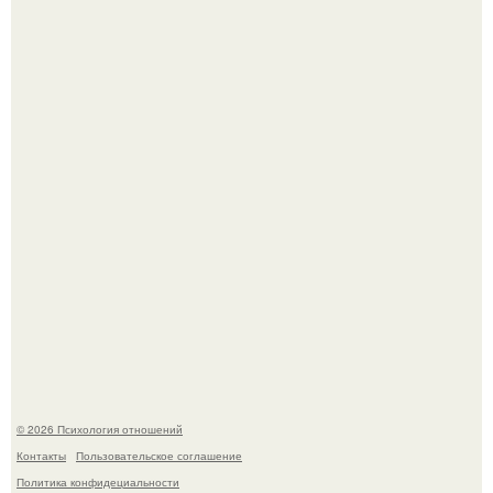
Лучший! Адриано Челентано - "Поздний" ребенок, чье
рождение мать считала почти невозможным.
Koда моя мать злилась или была недовольна, она
начинала вести себя так, будто меня просто нет.
© 2026 Психология отношений
Контакты
Пользовательское соглашение
Политика конфидециальности