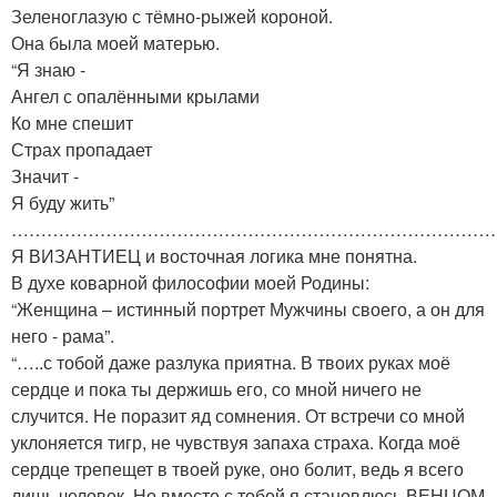
Зеленоглазую с тёмно-рыжей короной.
Она была моей матерью.
“Я знаю -
Ангел с опалёнными крылами
Ко мне спешит
Страх пропадает
Значит -
Я буду жить”
………………………………………………………………………
Я ВИЗАНТИЕЦ и восточная логика мне понятна.
В духе коварной философии моей Родины:
“Женщина – истинный портрет Мужчины своего, а он для
него - рама”.
“…..с тобой даже разлука приятна. В твоих руках моё
сердце и пока ты держишь его, со мной ничего не
случится. Не поразит яд сомнения. От встречи со мной
уклоняется тигр, не чувствуя запаха страха. Когда моё
сердце трепещет в твоей руке, оно болит, ведь я всего
лишь человек. Но вместе с тобой я становлюсь ВЕНЦОМ