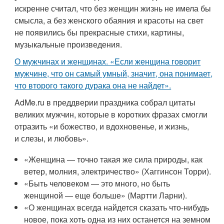
искренне считал, что без женщин жизнь не имела бы
смысла, а без женского обаяния и красоты на свет
не появились бы прекрасные стихи, картины,
музыкальные произведения.
О мужчинах и женщинах. «Если женщина говорит
мужчине, что он самый умный, значит, она понимает,
что второго такого дурака она не найдет».
AdMe.ru в преддверии праздника собрал цитаты
великих мужчин, которые в коротких фразах смогли
отразить «и божество, и вдохновенье, и жизнь,
и слезы, и любовь».
«Женщина — точно такая же сила природы, как
ветер, молния, электричество» (Хаггинсон Торри).
«Быть человеком — это много, но быть
женщиной — еще больше» (Мартти Ларни).
«О женщинах всегда найдется сказать что-нибудь
новое, пока хоть одна из них останется на земном