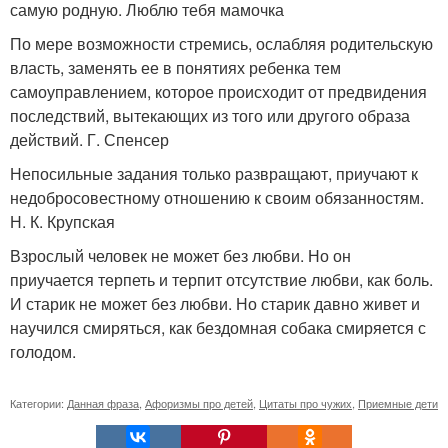
самую родную. Люблю тебя мамочка
По мере возможности стремись, ослабляя родительскую
власть, заменять ее в понятиях ребенка тем
самоуправлением, которое происходит от предвидения
последствий, вытекающих из того или другого образа
действий. Г. Спенсер
Непосильные задания только развращают, приучают к
недобросовестному отношению к своим обязанностям.
Н. К. Крупская
Взрослый человек не может без любви. Но он
приучается терпеть и терпит отсутствие любви, как боль.
И старик не может без любви. Но старик давно живет и
научился смиряться, как бездомная собака смиряется с
голодом.
Категории:
Данная фраза
,
Афоризмы про детей
,
Цитаты про чужих
,
Приемные дети