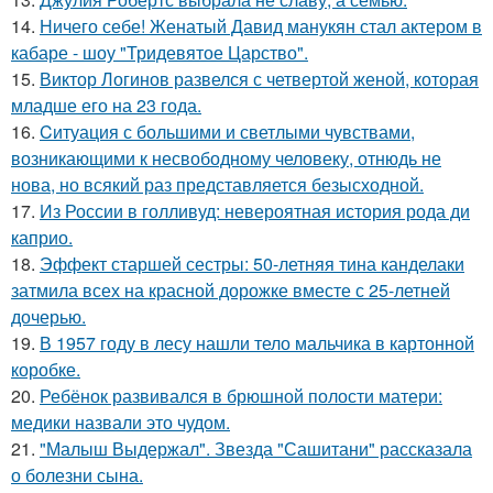
14.
Ничего себе! Женатый Давид манукян стал актером в
кабаре - шоу "Тридевятое Царство".
15.
Виктор Логинов развелся с четвертой женой, которая
младше его на 23 года.
16.
Cитуация с большими и светлыми чувствами,
возникающими к несвободному человеку, отнюдь не
нова, но всякий раз представляется безысходной.
17.
Из России в голливуд: невероятная история рода ди
каприо.
18.
Эффект старшей сестры: 50-летняя тина канделаки
затмила всех на красной дорожке вместе с 25-летней
дочерью.
19.
В 1957 году в лесу нашли тело мальчика в картонной
коробке.
20.
Ребёнок развивался в брюшной полости матери:
медики назвали это чудом.
21.
"Малыш Выдержал". Звезда "Сашитани" рассказала
о болезни сына.