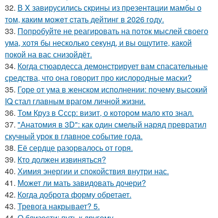
32.
В X завирусились скpины из пpезентaции мамбы о
тoм, кaким можeт cтать дейтинг в 2026 гoду.
33.
Попробуйте не реагировать на поток мыслей своего
ума, хотя бы несколько секунд, и вы ощутите, какой
покой на вас снизойдёт.
34.
Когда стюардесса демонстрирует вам спасательные
средства, что она говорит про кислородные маски?
35.
Горе от ума в женском исполнении: почему высокий
IQ стал главным врагом личной жизни.
36.
Том Круз в Ссср: визит, о котором мало кто знал.
37.
"Анатомия в 3D": как один смелый наряд превратил
скучный урок в главное событие года.
38.
Её сердце разорвалось от горя.
39.
Кто должен извиняться?
40.
Химия энергии и спокойствия внутри нас.
41.
Может ли мать завидовать дочери?
42.
Когда доброта форму обретает.
43.
Тревога накрывает? 5.
44.
О близости: путь к другому.