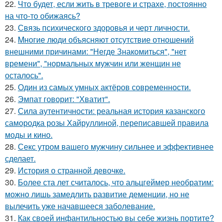
22.
Что будет, если жить в тревоге и страхе, постоянно
на что-то обижаясь?
23.
Связь психического здоровья и черт личности.
24.
Mногие люди объясняют отсутствие отношений
внешними причинами: "Негде Знакомиться", "нет
времени", "нормальных мужчин или женщин не
осталось".
25.
Один из самых умных актёров современности.
26.
Эмпат говорит: "Хватит".
27.
Сила аутентичности: реальная история казанского
самородка розы Хайруллиной, переписавшей правила
моды и кино.
28.
Секс утром вашего мужчину сильнее и эффективнее
сделает.
29.
История о странной девочке.
30.
Более ста лет считалось, что альцгеймер необратим:
можно лишь замедлить развитие деменции, но не
вылечить уже начавшееся заболевание.
31.
Как своей инфантильностью вы себе жизнь портите?