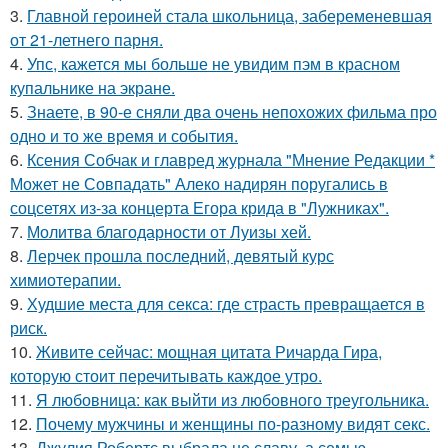
3.
Главной героиней стала школьница, забеременевшая
от 21-летнего парня.
4.
Упс, кажется мы больше не увидим пэм в красном
купальнике на экране.
5.
Знаете, в 90-е сняли два очень непохожих фильма про
одно и то же время и события.
6.
Ксения Собчак и главред журнала "Мнение Редакции *
Может не Совпадать" Алеко надирян поругались в
соцсетях из-за концерта Егора крида в "Лужниках".
7.
Молитва благодарности от Луизы хей.
8.
Лерчек прошла последний, девятый курс
химиотерапии.
9.
Худшие места для секса: где страсть превращается в
риск.
10.
Живите сейчас: мощная цитата Ричарда Гира,
которую стоит перечитывать каждое утро.
11.
Я любовница: как выйти из любовного треугольника.
12.
Почему мужчины и женщины по-разному видят секс.
13.
Джулия Робертс выбрала не славу, а семью.