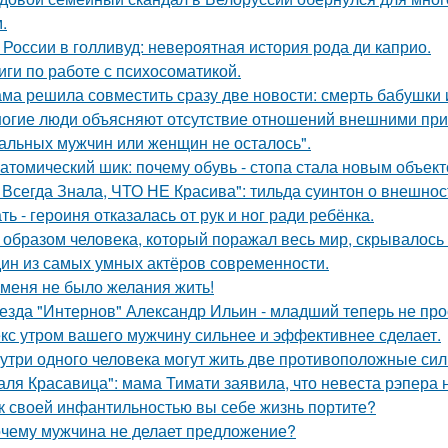
.
 России в голливуд: невероятная история рода ди каприо.
иги по работе с психосоматикой.
ма решила совместить сразу две новости: смерть бабушки и
огие люди объясняют отсутствие отношений внешними причи
альных мужчин или женщин не осталось".
атомический шик: почему обувь - стопа стала новым объект
 Всегда Знала, ЧТО НЕ Красива": тильда суинтон о внешност
ть - героиня отказалась от рук и ног ради ребёнка.
 образом человека, который поражал весь мир, скрывалось 
ин из самых умных актёров современности.
 меня не было желания жить!
езда "Интернов" Александр Ильин - младший теперь не прос
кс утром вашего мужчину сильнее и эффективнее сделает.
утри одного человека могут жить две противоположные сил
аля Красавица": мама Тимати заявила, что невеста рэпера 
к своей инфантильностью вы себе жизнь портите?
чему мужчина не делает предложение?