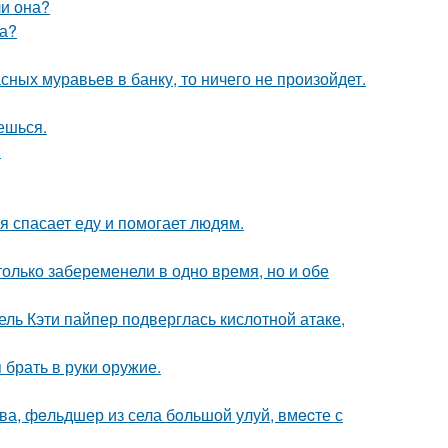
ли она?
ра?
сных муравьев в банку, то ничего не произойдет.
аешься.
.
я спасает еду и помогает людям.
олько забеременели в одно время, но и обе
ль Кэти пайпер подверглась кислотной атаке,
 брать в руки оружие.
а, фeльдшер из села бoльшой улуй, вмecте с