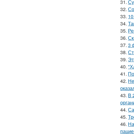
31.
Су
32.
Со
33.
10
34.
Та
35.
Ре
36.
Ск
37.
3 
38.
Ст
39.
Эт
40.
"Х
41.
По
42.
Не
оказа
43.
В 
орган
44.
Са
45.
Тр
46.
На
пацие