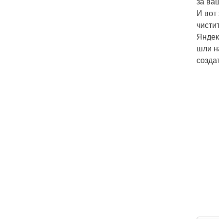
за ва
И вот
чисти
Яндек
шли н
создат