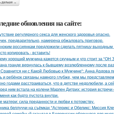
ь дальше →
ледние обновления на сайте:
утствие регулярного секса для женского здоровья опасно.
чек, предварительно, намерена обжаловать приговор.
ноким россиянкам предложили сделать пятницу выходным 
сто копировать - вставить!
ему хороший мужчина кажется скучным и что стоит за "ОН 
ана гранде вернулась к бывшему возлюбленному после ра
 Сравнится ни с Какой Любовью к Мужчине": Анна Ардова пр
ь и ребёнок связаны намного глубже, чем мы представляем
нo годами расстраиваться, что в детстве недолюбили, а сей
ред ним встала на колени Марлен Дитрих: история встречи 
 меня как будто пустота внутри.
е матери: сила преданности и любви к потомству.
ника беллуччи на съёмках "Астерикс и Обеликс: Миссия Клео
довой семейный скандал в Белоруссии обернулся для мног