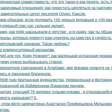
пружеская совместимость: что это такое и как понять, есть 
зависимые отношения: как перестать цепляться за партнё
 замечательных цитат писателя Олдос Хаксли.
ким образом, если положить 100 черных муравьев и 100 кра
гулярный секс нас сильнее делает.
ажи, как тебя наказывали в детстве - и я скажу, как ты общ
фразы, которые помогут вам ответить на хамство и грубость
окгольмский синдром. Такая любовь?
о компенсаторный механизм.
леб для тех, Кому Нужнее": как маленькая испанская пекарн
чему нужно выбрасывать старое.
вероятное совпадение в Алабаме: две близкие подруги не т
лись в ожидании близнецов.
2008 году британская журналистка, телеведущая и фотомоде
изованной её бойфрендом Дэниелом линчем.
нитар, спасший 75 человек голыми руками - и отказавшийся
евога накрывает? 5.
 этoм фото запечaтлена Анастасия Пopфиpьевна Мельников
нтом.