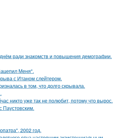
днём ради знакомств и повышения демографии.
Зацепил Меня".
зрыва с Итаном слейтером.
изналась в том, что долго скрывала.
.
час никто уже так не полюбит, потому что вырос.
с Паустовским.
патра", 2002 год.
одетного отца настоящим экзистенциальным