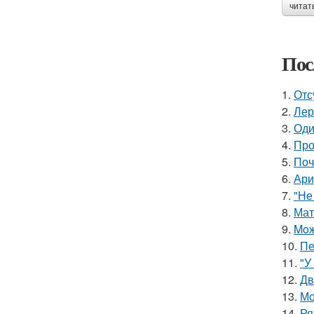
читат
Пос
1.
Отс
2.
Лер
3.
Оди
4.
Про
5.
Поч
6.
Ари
7.
"Не
8.
Мат
9.
Moж
10.
Пе
11.
"У
12.
Дв
13.
Мо
14.
Ря